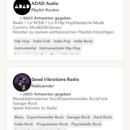
ADAD Audio
Playlist-Kurator
> 4900 Antworten gegeben
Beats / Lo-fi
Chill / Lo-fi Hip-Hop
Klassische Musik
Country-Musik
Drill/Jersey
Künstler zu meinen einflussreichen Playlists hinzufügen
Hip-Hop
Indie-Folk
Indie-Pop
Indie-Rock
Instrumental
Instrumentaler Hip-Hop
Internationaler Rap
Rap auf Englisch
Good Vibrations Radio
Radiosender
> 2900 Antworten gegeben
Blues
Elektronischer Rock
Experimenteller Rock
Funk
Garage-Rock
Spiele Künstler im Radio
Blues
Experimenteller Rock
Garage-Rock
Hard Rock
Indie-Rock
Progressiver Rock
Psychedelic Rock