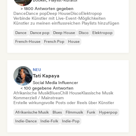
Booker, Playlist-Kurator
> 1800 Antworten gegeben
Dance
Dance pop
Deep House
Disco
Elektropop
Verbinde Künstler mit Live-Event-Möglichkeiten
Künstler zu meinen einflussreichen Playlists hinzufügen
Dance
Dance pop
Deep House
Disco
Elektropop
French-House
French Pop
House
NEU
Tati Kapaya
Social Media Influencer
< 100 gegebene Antworten
Afrikanische Musik
Blues
Chill House
Klassische Musik
Kommerziell / Mainstream
Erstelle wirkungsvolle Posts oder Reels über Künstler
Afrikanische Musik
Blues
Filmmusik
Funk
Hyperpop
Indie-Dance
Indie-Folk
Indie-Pop