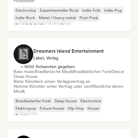
Produktion
Electronica
Experimenteller Rock
Indie-Folk
Indie-Pop
Indie-Rock
Metal / Heavy metal
Post-Punk
Rock & Roll / Klassischer Rock
Dreamers Island Entertainment
Label, Verlag
> 1000 Antworten gegeben
Bass music
Brasilianische Musik
Brasilianischer Funk
Dance
Deep House
Biete Künstlern einen Verlagsvertrag an
Nehme Künstler unter Vertrag oder veröffentliche deren
Musik
Brasilianischer Funk
Deep House
Electronica
Elektropop
Future House
Hip-Hop
House
Tech House