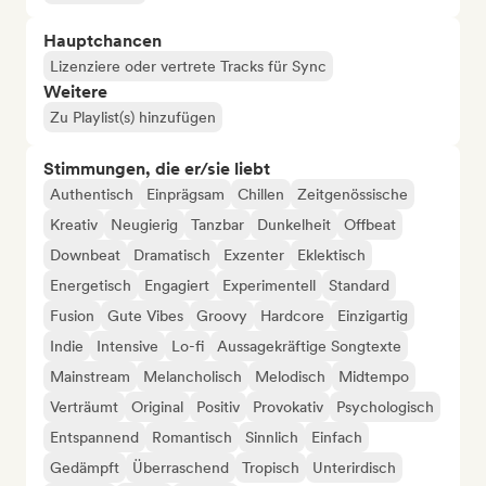
Hauptchancen
Lizenziere oder vertrete Tracks für Sync
Weitere
Zu Playlist(s) hinzufügen
Stimmungen, die er/sie liebt
Authentisch
Einprägsam
Chillen
Zeitgenössische
Kreativ
Neugierig
Tanzbar
Dunkelheit
Offbeat
Downbeat
Dramatisch
Exzenter
Eklektisch
Energetisch
Engagiert
Experimentell
Standard
Fusion
Gute Vibes
Groovy
Hardcore
Einzigartig
Indie
Intensive
Lo-fi
Aussagekräftige Songtexte
Mainstream
Melancholisch
Melodisch
Midtempo
Verträumt
Original
Positiv
Provokativ
Psychologisch
Entspannend
Romantisch
Sinnlich
Einfach
Gedämpft
Überraschend
Tropisch
Unterirdisch