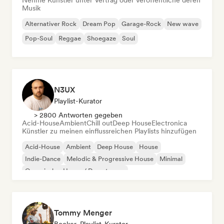
Nehme Künstler unter Vertrag oder veröffentliche deren
Musik
Alternativer Rock
Dream Pop
Garage-Rock
New wave
Pop-Soul
Reggae
Shoegaze
Soul
N3UX
Playlist-Kurator
> 2800 Antworten gegeben
Acid-House
Ambient
Chill out
Deep House
Electronica
Künstler zu meinen einflussreichen Playlists hinzufügen
Acid-House
Ambient
Deep House
House
Indie-Dance
Melodic & Progressive House
Minimal
Organischer House / Downtempo
Tommy Menger