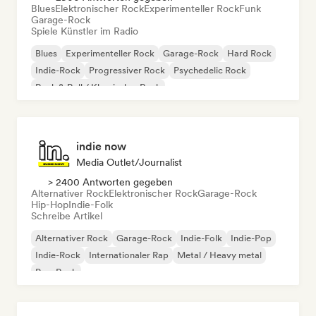
Blues
Elektronischer Rock
Experimenteller Rock
Funk
Garage-Rock
Spiele Künstler im Radio
Blues
Experimenteller Rock
Garage-Rock
Hard Rock
Indie-Rock
Progressiver Rock
Psychedelic Rock
Rock & Roll / Klassischer Rock
indie now
Media Outlet/Journalist
> 2400 Antworten gegeben
Alternativer Rock
Elektronischer Rock
Garage-Rock
Hip-Hop
Indie-Folk
Schreibe Artikel
Alternativer Rock
Garage-Rock
Indie-Folk
Indie-Pop
Indie-Rock
Internationaler Rap
Metal / Heavy metal
Pop-Rock