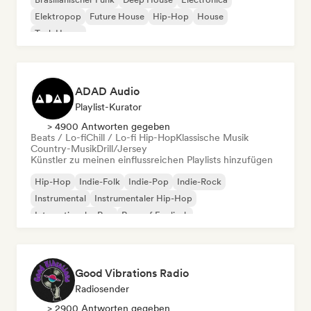
Elektropop
Future House
Hip-Hop
House
Tech House
ADAD Audio
Playlist-Kurator
> 4900 Antworten gegeben
Beats / Lo-fi
Chill / Lo-fi Hip-Hop
Klassische Musik
Country-Musik
Drill/Jersey
Künstler zu meinen einflussreichen Playlists hinzufügen
Hip-Hop
Indie-Folk
Indie-Pop
Indie-Rock
Instrumental
Instrumentaler Hip-Hop
Internationaler Rap
Rap auf Englisch
Good Vibrations Radio
Radiosender
> 2900 Antworten gegeben