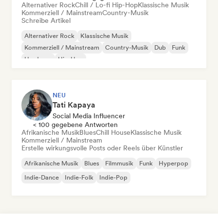
Alternativer Rock
Chill / Lo-fi Hip-Hop
Klassische Musik
Kommerziell / Mainstream
Country-Musik
Schreibe Artikel
Alternativer Rock
Klassische Musik
Kommerziell / Mainstream
Country-Musik
Dub
Funk
Hardcore
Hip-Hop
NEU
Tati Kapaya
Social Media Influencer
< 100 gegebene Antworten
Afrikanische Musik
Blues
Chill House
Klassische Musik
Kommerziell / Mainstream
Erstelle wirkungsvolle Posts oder Reels über Künstler
Afrikanische Musik
Blues
Filmmusik
Funk
Hyperpop
Indie-Dance
Indie-Folk
Indie-Pop