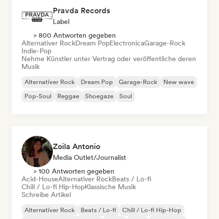
Pravda Records
Label
> 800 Antworten gegeben
Alternativer Rock
Dream Pop
Electronica
Garage-Rock
Indie-Pop
Nehme Künstler unter Vertrag oder veröffentliche deren
Musik
Alternativer Rock
Dream Pop
Garage-Rock
New wave
Pop-Soul
Reggae
Shoegaze
Soul
Zoila Antonio
Media Outlet/Journalist
> 100 Antworten gegeben
Acid-House
Alternativer Rock
Beats / Lo-fi
Chill / Lo-fi Hip-Hop
Klassische Musik
Schreibe Artikel
Alternativer Rock
Beats / Lo-fi
Chill / Lo-fi Hip-Hop