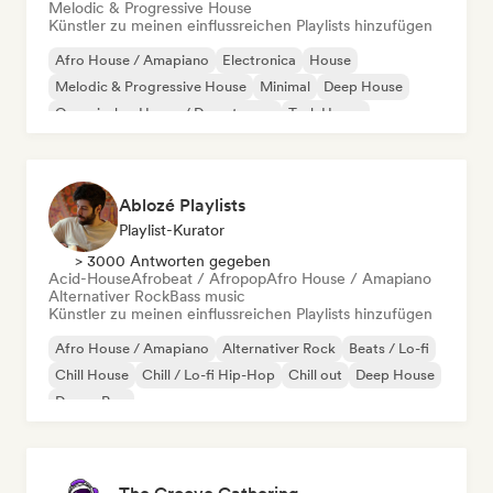
Melodic & Progressive House
Künstler zu meinen einflussreichen Playlists hinzufügen
Afro House / Amapiano
Electronica
House
Melodic & Progressive House
Minimal
Deep House
Organischer House / Downtempo
Tech House
Ablozé Playlists
Playlist-Kurator
> 3000 Antworten gegeben
Acid-House
Afrobeat / Afropop
Afro House / Amapiano
Alternativer Rock
Bass music
Künstler zu meinen einflussreichen Playlists hinzufügen
Afro House / Amapiano
Alternativer Rock
Beats / Lo-fi
Chill House
Chill / Lo-fi Hip-Hop
Chill out
Deep House
Dream Pop