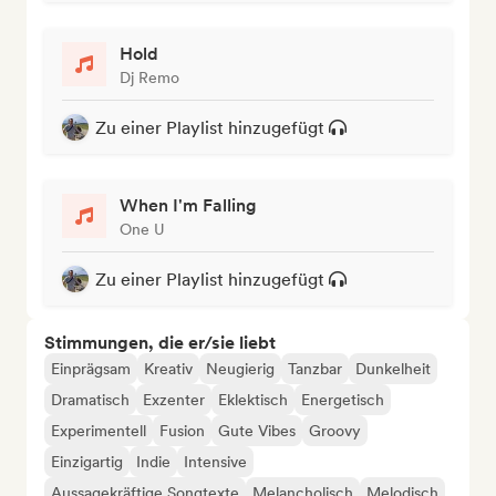
Hold
Dj Remo
Zu einer Playlist hinzugefügt
When I'm Falling
One U
Zu einer Playlist hinzugefügt
Stimmungen, die er/sie liebt
Einprägsam
Kreativ
Neugierig
Tanzbar
Dunkelheit
Dramatisch
Exzenter
Eklektisch
Energetisch
Experimentell
Fusion
Gute Vibes
Groovy
Einzigartig
Indie
Intensive
Aussagekräftige Songtexte
Melancholisch
Melodisch