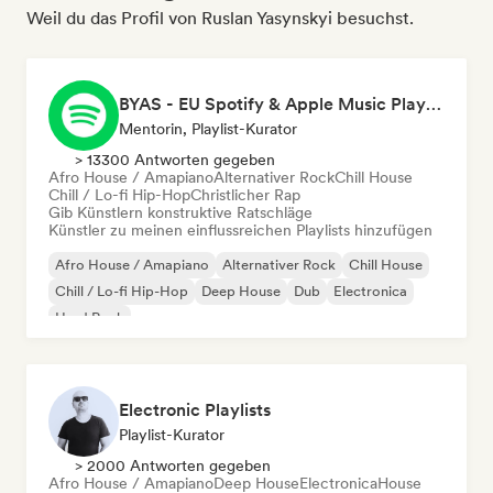
Weil du das Profil von Ruslan Yasynskyi besuchst.
BYAS - EU Spotify & Apple Music Playlists
Mentorin, Playlist-Kurator
> 13300 Antworten gegeben
Afro House / Amapiano
Alternativer Rock
Chill House
Chill / Lo-fi Hip-Hop
Christlicher Rap
Gib Künstlern konstruktive Ratschläge
Künstler zu meinen einflussreichen Playlists hinzufügen
Afro House / Amapiano
Alternativer Rock
Chill House
Chill / Lo-fi Hip-Hop
Deep House
Dub
Electronica
Hard Rock
Electronic Playlists
Playlist-Kurator
> 2000 Antworten gegeben
Afro House / Amapiano
Deep House
Electronica
House