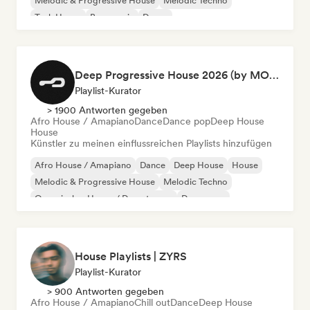
Melodic & Progressive House
Melodic Techno
Tech House
Bass music
Dance
Deep Progressive House 2026 (by MODERNDEEP)
Playlist-Kurator
> 1900 Antworten gegeben
Afro House / Amapiano
Dance
Dance pop
Deep House
House
Künstler zu meinen einflussreichen Playlists hinzufügen
Afro House / Amapiano
Dance
Deep House
House
Melodic & Progressive House
Melodic Techno
Organischer House / Downtempo
Dance pop
House Playlists | ZYRS
Playlist-Kurator
> 900 Antworten gegeben
Afro House / Amapiano
Chill out
Dance
Deep House