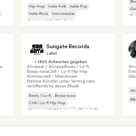
Blu
Hip-Hop
Indie-Folk
Indie-Pop
Ga
Indie-Rock
Instrumental
Pro
Instrumentaler Hip-Hop
Roc
Internationaler Rap
Rap auf Englisch
Sungate Records
Label
> 1300 Antworten gegeben
ca
Afrobeat / Afropop
Beats / Lo-fi
Afr
Bossa nova
Chill / Lo-fi Hip-Hop
Erst
Kommerziell / Mainstream
übe
Nehme Künstler unter Vertrag oder
veröffentliche deren Musik
Af
Beats / Lo-fi
Bossa nova
R&
Chill / Lo-fi Hip-Hop
Kommerziell / Mainstream
Dancehall
Dance pop
Hip-Hop
Pop-Soul