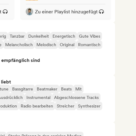
t
Zu einer Playlist hinzugefügt
rig
Tanzbar
Dunkelheit
Energetisch
Gute Vibes
e
Melancholisch
Melodisch
Original
Romantisch
s empfänglich sind
 liebt
tune
Bassgitarre
Beatmaker
Beats
Mit
usdrücklich
Instrumental
Abgeschlossene Tracks
roduktion
Radio bearbeiten
Streicher
Synthesizer