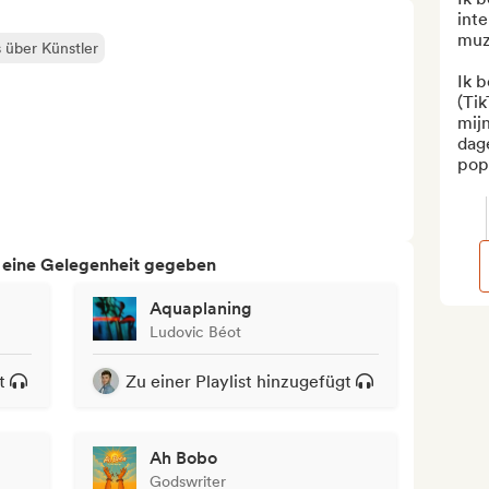
int
muzi
s über Künstler
Ik b
(Tik
mijn
dage
pop
h eine Gelegenheit gegeben
Aquaplaning
Ludovic Béot
t
Zu einer Playlist hinzugefügt
Ah Bobo
Godswriter