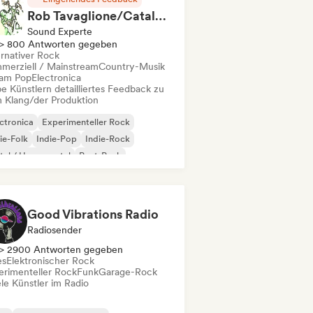
Rob Tavaglione/Catalyst Recording
Sound Experte
> 800 Antworten gegeben
ernativer Rock
merziell / Mainstream
Country-Musik
am Pop
Electronica
e Künstlern detailliertes Feedback zu
 Klang/der Produktion
ctronica
Experimenteller Rock
ie-Folk
Indie-Pop
Indie-Rock
al / Heavy metal
Post-Punk
k & Roll / Klassischer Rock
Good Vibrations Radio
Radiosender
> 2900 Antworten gegeben
es
Elektronischer Rock
erimenteller Rock
Funk
Garage-Rock
le Künstler im Radio