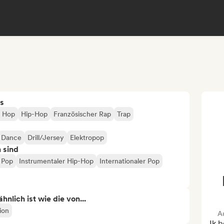
s
p Hop
Hip-Hop
Französischer Rap
Trap
Dance
Drill/Jersey
Elektropop
n sind
 Pop
Instrumentaler Hip-Hop
Internationaler Pop
nlich ist wie die von...
ion
A
Ik 