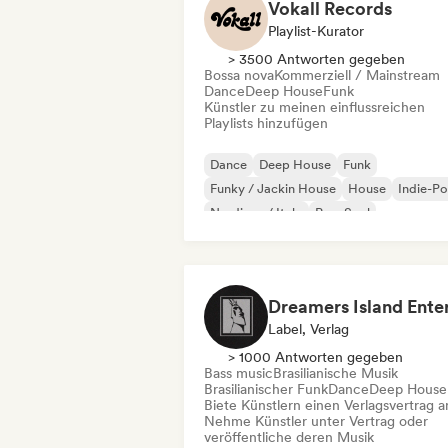
Vokall Records
Playlist-Kurator
> 3500 Antworten gegeben
Bossa nova
Kommerziell / Mainstream
Dance
Deep House
Funk
Künstler zu meinen einflussreichen
Playlists hinzufügen
Dance
Deep House
Funk
Funky / Jackin House
House
Indie-P
Nu-disco / Italo
Pop-Soul
Label, Verlag
> 1000 Antworten gegeben
Bass music
Brasilianische Musik
Brasilianischer Funk
Dance
Deep House
Biete Künstlern einen Verlagsvertrag a
Nehme Künstler unter Vertrag oder
veröffentliche deren Musik