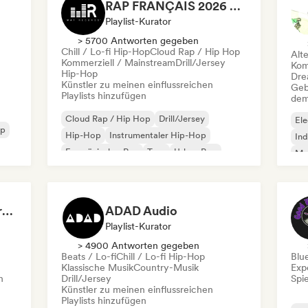
RAP FRANÇAIS 2026 🔥🇫🇷 (Way Records)
Playlist-Kurator
> 5700 Antworten gegeben
Chill / Lo-fi Hip-Hop
Cloud Rap / Hip Hop
Alt
Kommerziell / Mainstream
Drill/Jersey
Kom
Hip-Hop
Dre
Künstler zu meinen einflussreichen
Geb
Playlists hinzufügen
dem
Cloud Rap / Hip Hop
Drill/Jersey
Ele
op
Hip-Hop
Instrumentaler Hip-Hop
Ind
Französischer Rap
Trap
Urban Pop
Met
Chill / Lo-fi Hip-Hop
Roc
Dreamers Island Entertainment
ADAD Audio
Playlist-Kurator
> 4900 Antworten gegeben
Beats / Lo-fi
Chill / Lo-fi Hip-Hop
Blu
Klassische Musik
Country-Musik
Exp
n
Drill/Jersey
Spie
Künstler zu meinen einflussreichen
Playlists hinzufügen