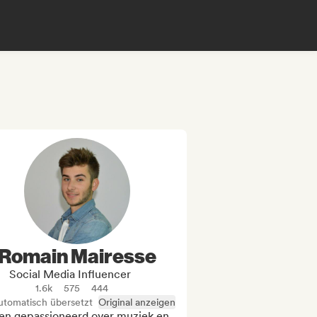
Romain Mairesse
Social Media Influencer
1.6k
575
444
utomatisch übersetzt
Original anzeigen
ben gepassioneerd over muziek en 