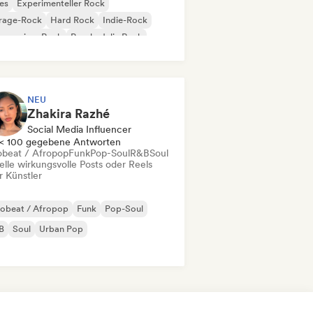
es
Experimenteller Rock
rage-Rock
Hard Rock
Indie-Rock
gressiver Rock
Psychedelic Rock
k & Roll / Klassischer Rock
NEU
Zhakira Razhé
Social Media Influencer
< 100 gegebene Antworten
obeat / Afropop
Funk
Pop-Soul
R&B
Soul
elle wirkungsvolle Posts oder Reels
r Künstler
robeat / Afropop
Funk
Pop-Soul
B
Soul
Urban Pop