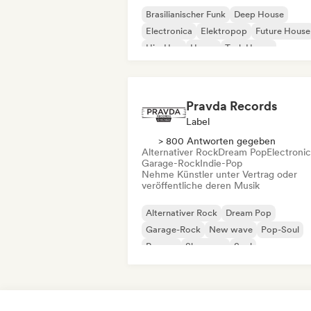
Brasilianischer Funk
Deep House
Electronica
Elektropop
Future House
Hip-Hop
House
Tech House
Pravda Records
Label
> 800 Antworten gegeben
Alternativer Rock
Dream Pop
Electroni
Garage-Rock
Indie-Pop
Nehme Künstler unter Vertrag oder
veröffentliche deren Musik
Alternativer Rock
Dream Pop
Garage-Rock
New wave
Pop-Soul
Reggae
Shoegaze
Soul