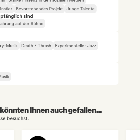
ial
Starke Präsenz in den sozialen Medien
ünstler
Bevorstehendes Projekt
Junge Talente
mpfänglich sind
fahrung auf der Bühne
ry-Musik
Death / Thrash
Experimenteller Jazz
Musik
könnten Ihnen auch gefallen...
sse besuchst.