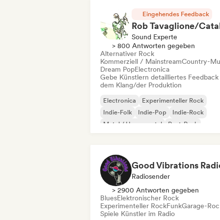
Eingehendes Feedback
Sound Experte
> 800 Antworten gegeben
Alternativer Rock
Kommerziell / Mainstream
Country-Mu
Dream Pop
Electronica
Gebe Künstlern detailliertes Feedback
dem Klang/der Produktion
Electronica
Experimenteller Rock
Indie-Folk
Indie-Pop
Indie-Rock
Metal / Heavy metal
Post-Punk
Rock & Roll / Klassischer Rock
Good Vibrations Radi
Radiosender
> 2900 Antworten gegeben
Blues
Elektronischer Rock
Experimenteller Rock
Funk
Garage-Roc
Spiele Künstler im Radio