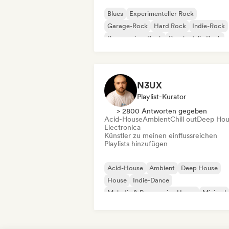
Blues
Experimenteller Rock
Garage-Rock
Hard Rock
Indie-Rock
Progressiver Rock
Psychedelic Rock
Rock & Roll / Klassischer Rock
N3UX
Playlist-Kurator
> 2800 Antworten gegeben
Acid-House
Ambient
Chill out
Deep Hou
Electronica
Künstler zu meinen einflussreichen
Playlists hinzufügen
Acid-House
Ambient
Deep House
House
Indie-Dance
Melodic & Progressive House
Minimal
Organischer House / Downtempo