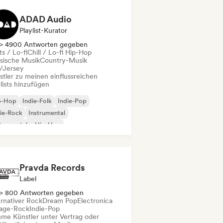
ADAD Audio
Playlist-Kurator
> 4900 Antworten gegeben
s / Lo-fi
Chill / Lo-fi Hip-Hop
ssische Musik
Country-Musik
l/Jersey
stler zu meinen einflussreichen
lists hinzufügen
p-Hop
Indie-Folk
Indie-Pop
ie-Rock
Instrumental
trumentaler Hip-Hop
ernationaler Rap
Rap auf Englisch
Pravda Records
Label
> 800 Antworten gegeben
ernativer Rock
Dream Pop
Electronica
age-Rock
Indie-Pop
me Künstler unter Vertrag oder