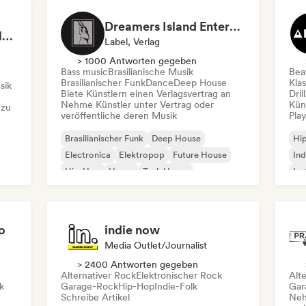
Dreamers Island Entertainment
Rob Tavaglione/Catalyst Recording
Label, Verlag
> 1000 Antworten gegeben
Bass music
Brasilianische Musik
Beat
Brasilianischer Funk
Dance
Deep House
Kla
sik
Biete Künstlern einen Verlagsvertrag an
Dril
Nehme Künstler unter Vertrag oder
Kün
 zu
veröffentliche deren Musik
Play
Brasilianischer Funk
Deep House
Hi
Electronica
Elektropop
Future House
Ind
Hip-Hop
House
Tech House
Ins
Int
o
indie now
Media Outlet/Journalist
> 2400 Antworten gegeben
Alternativer Rock
Elektronischer Rock
Alt
k
Garage-Rock
Hip-Hop
Indie-Folk
Gar
Schreibe Artikel
Neh