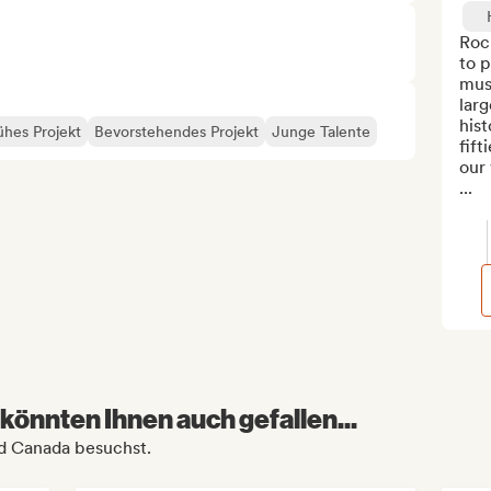
Roc
to 
musi
larg
hist
ühes Projekt
Bevorstehendes Projekt
Junge Talente
fift
our 
...
könnten Ihnen auch gefallen...
ld Canada besuchst.