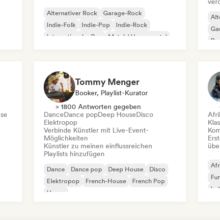
ver
Alternativer Rock
Garage-Rock
Alt
Indie-Folk
Indie-Pop
Indie-Rock
Ga
Internationaler Rap
Metal / Heavy metal
Re
Pop-Rock
Tommy Menger
Booker, Playlist-Kurator
> 1800 Antworten gegeben
se
Dance
Dance pop
Deep House
Disco
Afr
Elektropop
Kla
Verbinde Künstler mit Live-Event-
Kom
Möglichkeiten
Erst
Künstler zu meinen einflussreichen
übe
Playlists hinzufügen
Afr
Dance
Dance pop
Deep House
Disco
Fu
Elektropop
French-House
French Pop
Ind
House