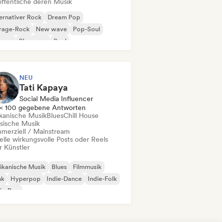
öffentliche deren Musik
ernativer Rock
Dream Pop
rage-Rock
New wave
Pop-Soul
ggae
Shoegaze
Soul
NEU
Tati Kapaya
Social Media Influencer
< 100 gegebene Antworten
ikanische Musik
Blues
Chill House
ssische Musik
merziell / Mainstream
elle wirkungsvolle Posts oder Reels
r Künstler
ikanische Musik
Blues
Filmmusik
nk
Hyperpop
Indie-Dance
Indie-Folk
ie-Pop