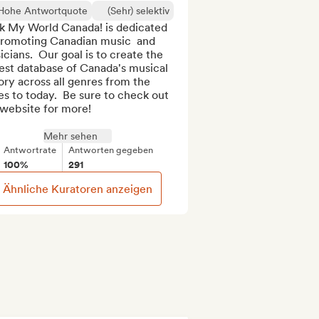
Hohe Antwortquote
(Sehr) selektiv
k My World Canada! is dedicated 
promoting Canadian music  and 
cians.  Our goal is to create the 
est database of Canada's musical 
ory across all genres from the 
ies to today.  Be sure to check out 
website for more!

Mehr sehen
Antwortrate
Antworten gegeben
100%
291
Ähnliche Kuratoren anzeigen