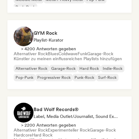
Punk-Rock
GYM Rock
Playlist-Kurator
> 4200 Antworten gegeben
Alternativer Rock
Blues
Coldwave
Funk
Garage-Rock
Künstler zu meinen einflussreichen Playlists hinzufügen
Alternativer Rock
Garage-Rock
Hard Rock
Indie-Rock
Pop-Punk
Progressiver Rock
Punk-Rock
Surf-Rock
Bad Wolf Records®
Label, Media Outlet/Journalist, Sound Experte
> 2200 Antworten gegeben
Alternativer Rock
Experimenteller Rock
Garage-Rock
Hardcore
Hard Rock