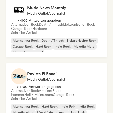
Music News Monthly
Media Outlet/Journalist
> 4100 Antworten gegeben
Alternativer Rock
Death / Thrash
Elektronischer Rock
Garage-Rock
Hardcore
Schreibe Artikel
Alternativer Rock
Death / Thrash
Elektronischer Rock
Garage-Rock
Hard Rock
Indie-Rock
Melodic Metal
Metal / Heavy metal
Revista El Bondi
Media Outlet/Journalist
> 1700 Antworten gegeben
Alternativer Rock
Ambient
Blues
Kommerziell / Mainstream
Garage-Rock
Schreibe Artikel
Alternativer Rock
Hard Rock
Indie-Folk
Indie-Rock
Melodic Metal
Metal / Heavy metal
Pop-Punk