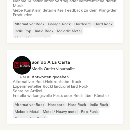
Nehme Künstler unter Vertrag oder veröffentliche deren
Musik
Gebe Künstlern detailliertes Feedback zu dem Klang/der
Produktion
Alternativer Rock
Garage-Rock
Hardcore
Hard Rock
Indie-Pop
Indie-Rock
Melodic Metal
Metal / Heavy metal
Sonido A La Carta
Media Outlet/Journalist
> 500 Antworten gegeben
Alternativer Rock
Elektronischer Rock
Experimenteller Rock
Hardcore
Hard Rock
Schreibe Artikel
Erstelle wirkungsvolle Posts oder Reels über Künstler
Alternativer Rock
Hardcore
Hard Rock
Indie-Rock
Melodic Metal
Metal / Heavy metal
Pop-Punk
Progressiver Rock