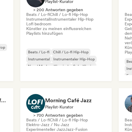
Playlist-Kurator
> 200 Antworten gegeben
Beats / Lo-fi
Chill / Lo-fi Hip-Hop
Beat
Instrumental
Instrumentaler Hip-Hop
Exp
Lofi bedroom
Exp
Künstler zu meinen einflussreichen
Geb
Playlists hinzufügen
dem
Neh
ver
Hop
Kün
Beats / Lo-fi
Chill / Lo-fi Hip-Hop
Play
Instrumental
Instrumentaler Hip-Hop
Bea
Neo / Modern Klassisch
Solo-Klavier
Ins
Lofi bedroom
Minimal
Exp
Exp
Ins
Jonny Abbey (Cat Café Records)
Morning Café Jazz
Playlist-Kurator
> 700 Antworten gegeben
Beats / Lo-fi
Chill / Lo-fi Hip-Hop
Beat
Elektro-Jazz / Nu Jazz
Ins
Experimenteller Jazz
Jazz-Fusion
Kün