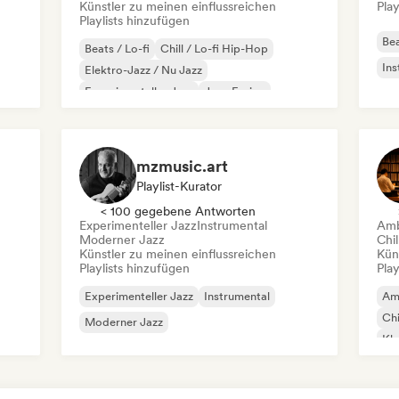
Künstler zu meinen einflussreichen
Play
Playlists hinzufügen
Bea
Beats / Lo-fi
Chill / Lo-fi Hip-Hop
Ins
Elektro-Jazz / Nu Jazz
Experimenteller Jazz
Jazz-Fusion
Instrumentaler Hip-Hop
Moderner Jazz
Lofi bedroom
mzmusic.art
Playlist-Kurator
< 100 gegebene Antworten
Experimenteller Jazz
Instrumental
Amb
Moderner Jazz
Chil
Künstler zu meinen einflussreichen
Kün
Playlists hinzufügen
Play
Experimenteller Jazz
Instrumental
Am
Chi
Moderner Jazz
Kla
Fu