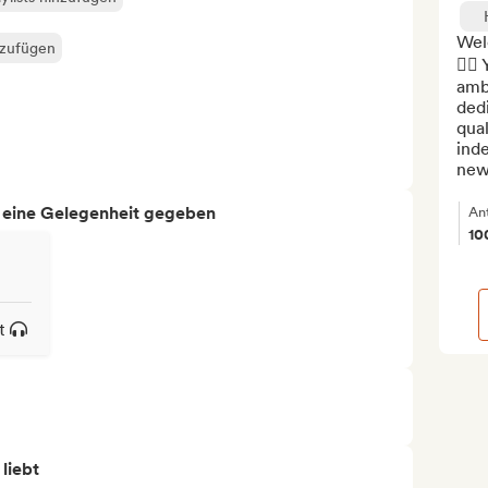
Welc
nzufügen
💆‍♂
amb
dedi
qual
inde
new 
h eine Gelegenheit gegeben
An
10
t
 liebt