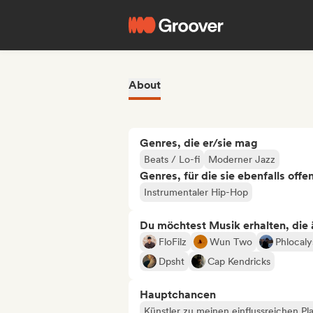
About
Genres, die er/sie mag
Beats / Lo-fi
Moderner Jazz
Genres, für die sie ebenfalls offe
Instrumentaler Hip-Hop
Du möchtest Musik erhalten, die äh
FloFilz
Wun Two
Phlocaly
Dpsht
Cap Kendricks
Hauptchancen
Künstler zu meinen einflussreichen Pla