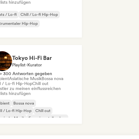
lists hinzufügen
ts / Lo-fi
Chill / Lo-fi Hip-Hop
trumentaler Hip-Hop
Tokyo Hi-Fi Bar
Playlist-Kurator
> 300 Antworten gegeben
ient
Asiatische Musik
Bossa nova
l / Lo-fi Hip-Hop
Chill out
stler zu meinen einflussreichen
lists hinzufügen
bient
Bossa nova
ll / Lo-fi Hip-Hop
Chill out
ssische Musik
Experimenteller Jazz
nk
Jazz-Fusion