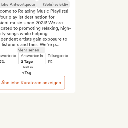
Hohe Antwortquote
(Sehr) selektiv
ome to Relaxing Music Playlists! 
️ Your playlist destination for 
ient music since 2024! We are 
cated to promoting relaxing, high-
ity songs while helping 
pendent artists gain exposure to 
listeners and fans. We’re p...
Mehr sehen
twortrate
Antworten in
Teilungsrate
0%
2 Tage
1%
Teilt in
1 Tag
Ähnliche Kuratoren anzeigen