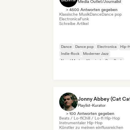
Media Outlet/Journalist
> 4500 Antworten gegeben
Klassische Musik
Dance
Dance pop
Electronica
Funk
Schreibe Artikel
Dance
Dance pop
Electronica
Hip-
Indie-Rock
Moderner Jazz
Neo / Modern Klassisch
Pop-Rock
Playlist-Kurator
> 100 Antworten gegeben
Beats / Lo-fi
Chill / Lo-fi Hip-Hop
Instrumentaler Hip-Hop
Künstler zu meinen einflussreichen