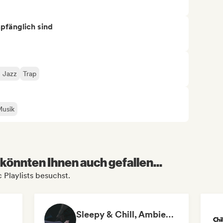
mpfänglich sind
u Jazz
Trap
Musik
könnten Ihnen auch gefallen...
 Playlists besuchst.
Sleepy & Chill, Ambient Dreams