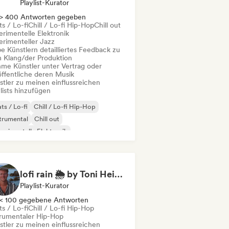
Playlist-Kurator
> 400 Antworten gegeben
s / Lo-fi
Chill / Lo-fi Hip-Hop
Chill out
erimentelle Elektronik
erimenteller Jazz
e Künstlern detailliertes Feedback zu
 Klang/der Produktion
me Künstler unter Vertrag oder
öffentliche deren Musik
stler zu meinen einflussreichen
lists hinzufügen
ts / Lo-fi
Chill / Lo-fi Hip-Hop
trumental
Chill out
erimentelle Elektronik
erimenteller Jazz
Filmmusik
trumentaler Hip-Hop
lofi rain 🌦️ by Toni Heinzel
Playlist-Kurator
< 100 gegebene Antworten
s / Lo-fi
Chill / Lo-fi Hip-Hop
trumentaler Hip-Hop
stler zu meinen einflussreichen