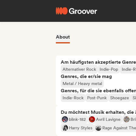
About
Am häufigsten akzeptierte Genre
Alternativer Rock
Indie-Pop
Indie-
Genres, die er/sie mag
Metal / Heavy metal
Genres, für die sie ebenfalls offe
Indie-Rock
Post-Punk
Shoegaze
S
Du möchtest Musik erhalten, die äh
blink-182
Avril Lavigne
Br
Harry Styles
Rage Against Th