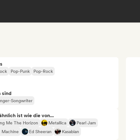
s
Rock
Pop-Punk
Pop-Rock
n sind
inger-Songwriter
nlich ist wie die von...
ing Me The Horizon
Metallica
Pearl Jam
e Machine
Ed Sheeran
Kasabian