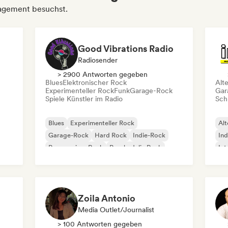
nagement besuchst.
Good Vibrations Radio
Radiosender
> 2900 Antworten gegeben
Blues
Elektronischer Rock
Alt
Experimenteller Rock
Funk
Garage-Rock
Gar
Spiele Künstler im Radio
Schr
Blues
Experimenteller Rock
Alt
Garage-Rock
Hard Rock
Indie-Rock
Ind
Progressiver Rock
Psychedelic Rock
Int
Rock & Roll / Klassischer Rock
Po
Zoila Antonio
Media Outlet/Journalist
> 100 Antworten gegeben