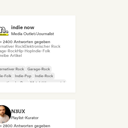
indie now
Media Outlet/Journalist
> 2400 Antworten gegeben
ernativer Rock
Elektronischer Rock
age-Rock
Hip-Hop
Indie-Folk
eibe Artikel
ernativer Rock
Garage-Rock
ie-Folk
Indie-Pop
Indie-Rock
ernationaler Rap
Metal / Heavy metal
p-Rock
N3UX
Playlist-Kurator
> 2800 Antworten gegeben