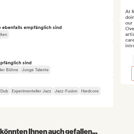
At R
doin
our 
ie ebenfalls empfänglich sind
Ove
arti
iten
care
intr
mpfänglich sind
der Bühne
Junge Talente
Dub
Experimenteller Jazz
Jazz-Fusion
Hardcore
könnten Ihnen auch gefallen...