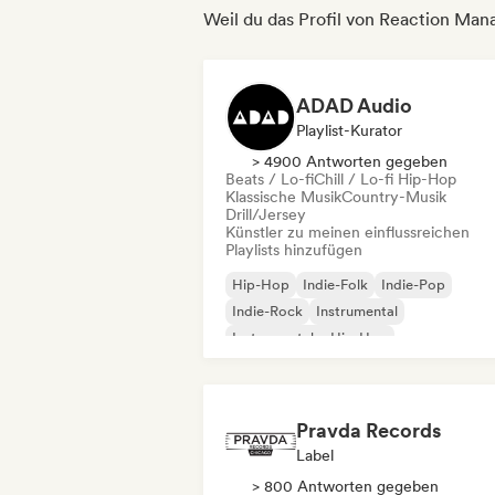
Weil du das Profil von Reaction Ma
ADAD Audio
Playlist-Kurator
> 4900 Antworten gegeben
Beats / Lo-fi
Chill / Lo-fi Hip-Hop
Klassische Musik
Country-Musik
Drill/Jersey
Künstler zu meinen einflussreichen
Playlists hinzufügen
Hip-Hop
Indie-Folk
Indie-Pop
Indie-Rock
Instrumental
Instrumentaler Hip-Hop
Internationaler Rap
Rap auf Englisch
Pravda Records
Label
> 800 Antworten gegeben