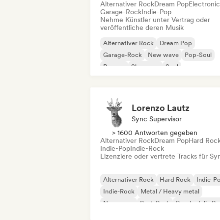
Alternativer Rock
Dream Pop
Electroni
Garage-Rock
Indie-Pop
Nehme Künstler unter Vertrag oder
veröffentliche deren Musik
Alternativer Rock
Dream Pop
Garage-Rock
New wave
Pop-Soul
Reggae
Shoegaze
Soul
Lorenzo Lautz
Sync Supervisor
> 1600 Antworten gegeben
Alternativer Rock
Dream Pop
Hard Roc
Indie-Pop
Indie-Rock
Lizenziere oder vertrete Tracks für Sy
Alternativer Rock
Hard Rock
Indie-P
Indie-Rock
Metal / Heavy metal
New wave
Post-Punk
Psychedelic R