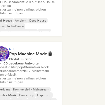
d-House
Ambient
Chill out
Deep House
ctronica
stler zu meinen einflussreichen
lists hinzufügen
id-House
Ambient
Deep House
use
Indie-Dance
odic & Progressive House
Minimal
ganischer House / Downtempo
NEU
Pop Machine Mode 🤖 AI Music, Indie Pop & Dream Pop
Playlist-Kurator
< 100 gegebene Antworten
obeat / Afropop
Alternativer Rock
ricana
Kommerziell / Mainstream
ntry-Musik
stler zu meinen einflussreichen
lists hinzufügen
ericana
Kommerziell / Mainstream
untry-Musik
Dance pop
Hyperpop
ie-Folk
Indie-Pop
Internationaler Pop