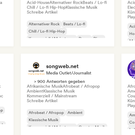
ca
Acid-House
Alternativer Rock
Beats / Lo-fi
Aci
Chill / Lo-fi Hip-Hop
Klassische Musik
Ele
Schreibe Artikel
Kün
Play
Alternativer Rock
Beats / Lo-fi
Ac
Chill / Lo-fi Hip-Hop
Ho
Kommerziell / Mainstream
Dance
Disco
Mel
Dream Pop
House
Or
songweb.net
Media Outlet/Journalist
> 900 Antworten gegeben
k
Afrikanische Musik
Afrobeat / Afropop
Afr
Ambient
Klassische Musik
Ame
nc
Kommerziell / Mainstream
Cou
Schreibe Artikel
Kün
Play
op
Afrobeat / Afropop
Ambient
Am
Klassische Musik
Co
ock
Kommerziell / Mainstream
Country-Musik
Ind
Dance pop
Drill/Jersey
Hip-Hop