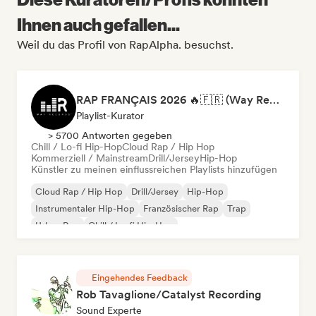
Ihnen auch gefallen...
Weil du das Profil von RapAlpha. besuchst.
RAP FRANÇAIS 2026 🔥🇫🇷 (Way Records)
Playlist-Kurator
> 5700 Antworten gegeben
Chill / Lo-fi Hip-Hop
Cloud Rap / Hip Hop
Kommerziell / Mainstream
Drill/Jersey
Hip-Hop
Künstler zu meinen einflussreichen Playlists hinzufügen
Cloud Rap / Hip Hop
Drill/Jersey
Hip-Hop
Instrumentaler Hip-Hop
Französischer Rap
Trap
Urban Pop
Chill / Lo-fi Hip-Hop
Eingehendes Feedback
Rob Tavaglione/Catalyst Recording
Sound Experte