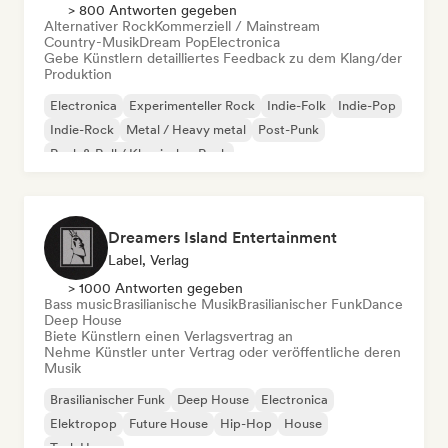
> 800 Antworten gegeben
Alternativer Rock
Kommerziell / Mainstream
Country-Musik
Dream Pop
Electronica
Gebe Künstlern detailliertes Feedback zu dem Klang/der
Produktion
Electronica
Experimenteller Rock
Indie-Folk
Indie-Pop
Indie-Rock
Metal / Heavy metal
Post-Punk
Rock & Roll / Klassischer Rock
Dreamers Island Entertainment
Label, Verlag
> 1000 Antworten gegeben
Bass music
Brasilianische Musik
Brasilianischer Funk
Dance
Deep House
Biete Künstlern einen Verlagsvertrag an
Nehme Künstler unter Vertrag oder veröffentliche deren
Musik
Brasilianischer Funk
Deep House
Electronica
Elektropop
Future House
Hip-Hop
House
Tech House