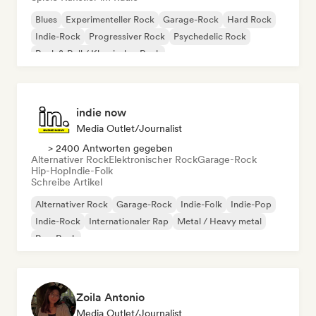
Blues
Experimenteller Rock
Garage-Rock
Hard Rock
Indie-Rock
Progressiver Rock
Psychedelic Rock
Rock & Roll / Klassischer Rock
indie now
Media Outlet/Journalist
> 2400 Antworten gegeben
Alternativer Rock
Elektronischer Rock
Garage-Rock
Hip-Hop
Indie-Folk
Schreibe Artikel
Alternativer Rock
Garage-Rock
Indie-Folk
Indie-Pop
Indie-Rock
Internationaler Rap
Metal / Heavy metal
Pop-Rock
Zoila Antonio
Media Outlet/Journalist