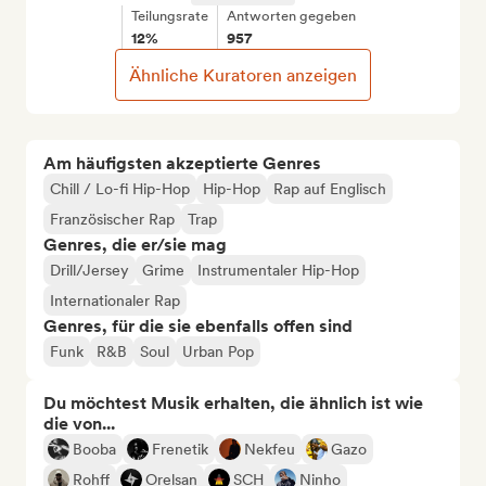
Teilungsrate
Antworten gegeben
12%
957
Ähnliche Kuratoren anzeigen
Am häufigsten akzeptierte Genres
Chill / Lo-fi Hip-Hop
Hip-Hop
Rap auf Englisch
Französischer Rap
Trap
Genres, die er/sie mag
Drill/Jersey
Grime
Instrumentaler Hip-Hop
Internationaler Rap
Genres, für die sie ebenfalls offen sind
Funk
R&B
Soul
Urban Pop
Du möchtest Musik erhalten, die ähnlich ist wie
die von...
Booba
Frenetik
Nekfeu
Gazo
Rohff
Orelsan
SCH
Ninho