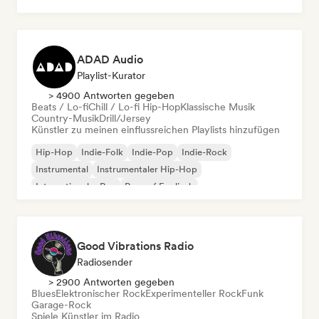
ADAD Audio
Playlist-Kurator
> 4900 Antworten gegeben
Beats / Lo-fi
Chill / Lo-fi Hip-Hop
Klassische Musik
Country-Musik
Drill/Jersey
Künstler zu meinen einflussreichen Playlists hinzufügen
Hip-Hop
Indie-Folk
Indie-Pop
Indie-Rock
Instrumental
Instrumentaler Hip-Hop
Internationaler Rap
Rap auf Englisch
Good Vibrations Radio
Radiosender
> 2900 Antworten gegeben
Blues
Elektronischer Rock
Experimenteller Rock
Funk
Garage-Rock
Spiele Künstler im Radio