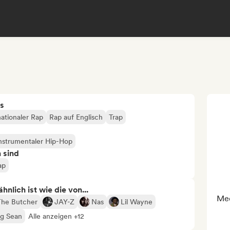
s
nationaler Rap
Rap auf Englisch
Trap
nstrumentaler Hip-Hop
n sind
ap
nlich ist wie die von...
Med
he Butcher
JAY-Z
Nas
Lil Wayne
ig Sean
Alle anzeigen +12