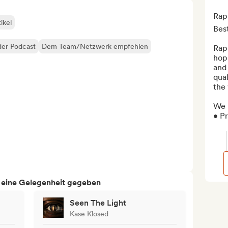
Rap
ikel
Best
der Podcast
Dem Team/Netzwerk empfehlen
Rap
hop 
and
qual
the 
We p
• Pr
h eine Gelegenheit gegeben
Seen The Light
Kase Klosed