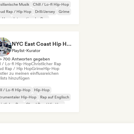
silianische Musik
Chill / Lo-fi Hip-Hop
oud Rap / Hip Hop
Drill/Jersey
Grime
p-Hop
Internationaler Rap
 auf Englisch
NYC East Coast Hip Hop to play Chess to - Best BoomBap / Conscious Rap 2026 (Independent Rap Only)
Playlist-Kurator
> 700 Antworten gegeben
l / Lo-fi Hip-Hop
Christlicher Rap
ud Rap / Hip Hop
Grime
Hip-Hop
stler zu meinen einflussreichen
lists hinzufügen
ll / Lo-fi Hip-Hop
Hip-Hop
trumentaler Hip-Hop
Rap auf Englisch
istlicher Rap
Cloud Rap / Hip Hop
ime
Internationaler Rap