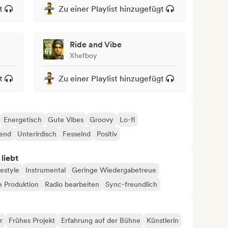
t
Zu einer Playlist hinzugefügt
Ride and Vibe
Xhefboy
t
Zu einer Playlist hinzugefügt
Energetisch
Gute Vibes
Groovy
Lo-fi
end
Unterirdisch
Fesselnd
Positiv
 liebt
estyle
Instrumental
Geringe Wiedergabetreue
e Produktion
Radio bearbeiten
Sync-freundlich
r
Frühes Projekt
Erfahrung auf der Bühne
Künstlerin