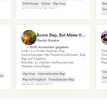
Drill/Jersey
Grime
Hip-Hop
Bra
Instrumentaler Hip-Hop
Cl
Internationaler Rap
Rap auf Englisch
Hi
Rap
Boom Bap, But Make It Jazzy 🎷 Jazz Rap, Underground & Conscious Hip-Hop
Playlist-Kurator
> 1000 Antworten gegeben
Chill / Lo-fi Hip-Hop
Hip-Hop
Chil
Instrumentaler Hip-Hop
Internationaler Rap
Clo
Rap auf Englisch
Kün
Künstler zu meinen einflussreichen
Play
Playlists hinzufügen
Chi
Hip-Hop
Internationaler Rap
me
Ins
Rap auf Englisch
Französischer Rap
Chr
Chill / Lo-fi Hip-Hop
Gr
Instrumentaler Hip-Hop