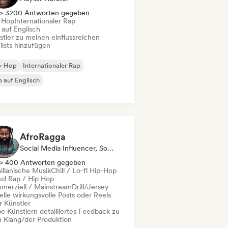
> 3200 Antworten gegeben
-Hop
Internationaler Rap
 auf Englisch
stler zu meinen einflussreichen
lists hinzufügen
p-Hop
Internationaler Rap
 auf Englisch
AfroRagga
Social Media Influencer, Sound Experte
> 400 Antworten gegeben
ilianische Musik
Chill / Lo-fi Hip-Hop
ud Rap / Hip Hop
merziell / Mainstream
Drill/Jersey
elle wirkungsvolle Posts oder Reels
r Künstler
e Künstlern detailliertes Feedback zu
 Klang/der Produktion