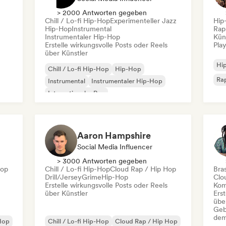
> 2000 Antworten gegeben
Chill / Lo-fi Hip-Hop
Experimenteller Jazz
Hip
Hip-Hop
Instrumental
Rap
Instrumentaler Hip-Hop
Kün
Erstelle wirkungsvolle Posts oder Reels
Play
über Künstler
Hi
Chill / Lo-fi Hip-Hop
Hip-Hop
Rap
Instrumental
Instrumentaler Hip-Hop
Internationaler Rap
Lateinamerikanische Musik
Rap auf Englisch
Experimenteller Jazz
Aaron Hampshire
Social Media Influencer
> 3000 Antworten gegeben
Hop
Chill / Lo-fi Hip-Hop
Cloud Rap / Hip Hop
Bras
Drill/Jersey
Grime
Hip-Hop
Clo
Erstelle wirkungsvolle Posts oder Reels
Kom
über Künstler
Erst
übe
Geb
dem
Hop
Chill / Lo-fi Hip-Hop
Cloud Rap / Hip Hop