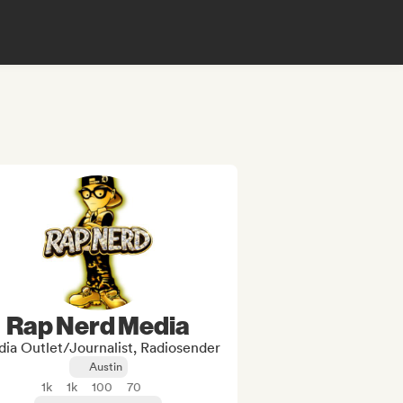
Rap Nerd Media
ia Outlet/Journalist, Radiosender
Austin
1k
1k
100
70