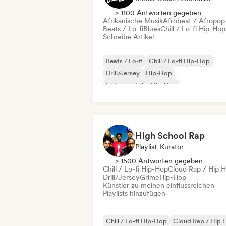
> 1100 Antworten gegeben
Afrikanische Musik
Afrobeat / Afropop
Beats / Lo-fi
Blues
Chill / Lo-fi Hip-Hop
Schreibe Artikel
Beats / Lo-fi
Chill / Lo-fi Hip-Hop
Drill/Jersey
Hip-Hop
Instrumentaler Hip-Hop
Internationaler Rap
Rap auf Englisch
Französischer Rap
High School Rap
Playlist-Kurator
> 1500 Antworten gegeben
Chill / Lo-fi Hip-Hop
Cloud Rap / Hip 
Drill/Jersey
Grime
Hip-Hop
Künstler zu meinen einflussreichen
Playlists hinzufügen
Chill / Lo-fi Hip-Hop
Cloud Rap / Hip 