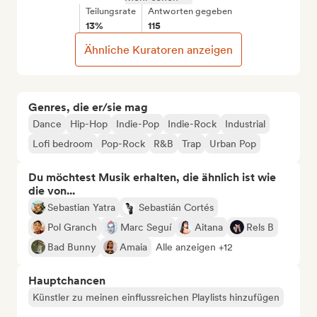
Teilungsrate
Antworten gegeben
13%
115
Ähnliche Kuratoren anzeigen
Genres, die er/sie mag
Dance
Hip-Hop
Indie-Pop
Indie-Rock
Industrial
Lofi bedroom
Pop-Rock
R&B
Trap
Urban Pop
Du möchtest Musik erhalten, die ähnlich ist wie
die von...
Sebastian Yatra
Sebastián Cortés
Pol Granch
Marc Seguí
Aitana
Rels B
Bad Bunny
Amaia
Alle anzeigen +12
Hauptchancen
Künstler zu meinen einflussreichen Playlists hinzufügen