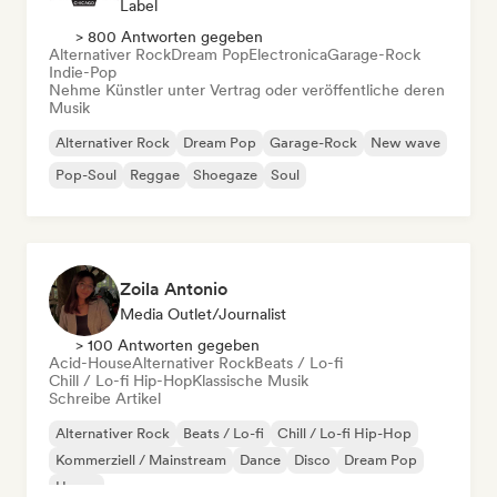
Label
> 800 Antworten gegeben
Alternativer Rock
Dream Pop
Electronica
Garage-Rock
Indie-Pop
Nehme Künstler unter Vertrag oder veröffentliche deren
Musik
Alternativer Rock
Dream Pop
Garage-Rock
New wave
Pop-Soul
Reggae
Shoegaze
Soul
Zoila Antonio
Media Outlet/Journalist
> 100 Antworten gegeben
Acid-House
Alternativer Rock
Beats / Lo-fi
Chill / Lo-fi Hip-Hop
Klassische Musik
Schreibe Artikel
Alternativer Rock
Beats / Lo-fi
Chill / Lo-fi Hip-Hop
Kommerziell / Mainstream
Dance
Disco
Dream Pop
House