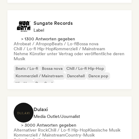
Sungate Records
Label
> 1300 Antworten gegeben
Afrobeat / Afropop
Beats / Lo-fi
Bossa nova
Chill / Lo-fi Hip-Hop
Kommerziell / Mainstream
Nehme Künstler unter Vertrag oder veröffentliche deren
Musik
Beats / Lo-fi
Bossa nova
Chill / Lo-fi Hip-Hop
Kommerziell / Mainstream
Dancehall
Dance pop
Hip-Hop
Pop-Soul
Dulaxi
Media Outlet/Journalist
> 3000 Antworten gegeben
Alternativer Rock
Chill / Lo-fi Hip-Hop
Klassische Musik
Kommerziell / Mainstream
Country-Musik