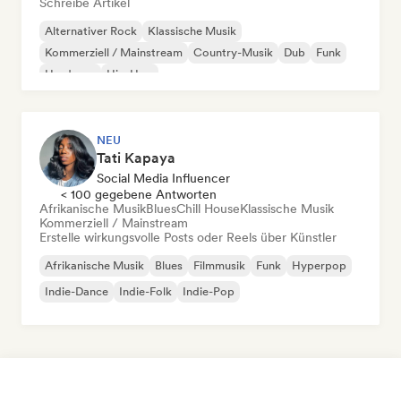
Schreibe Artikel
Alternativer Rock
Klassische Musik
Kommerziell / Mainstream
Country-Musik
Dub
Funk
Hardcore
Hip-Hop
NEU
Tati Kapaya
Social Media Influencer
< 100 gegebene Antworten
Afrikanische Musik
Blues
Chill House
Klassische Musik
Kommerziell / Mainstream
Erstelle wirkungsvolle Posts oder Reels über Künstler
Afrikanische Musik
Blues
Filmmusik
Funk
Hyperpop
Indie-Dance
Indie-Folk
Indie-Pop