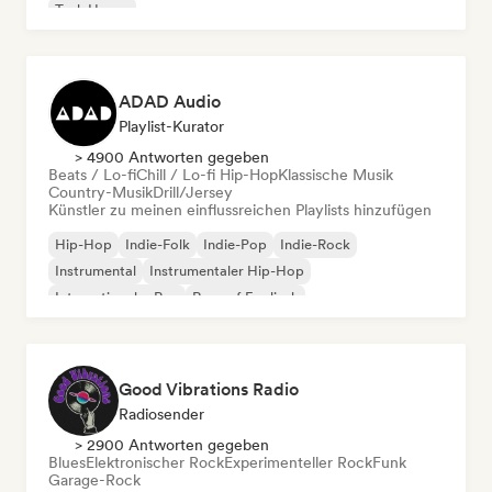
Tech House
ADAD Audio
Playlist-Kurator
> 4900 Antworten gegeben
Beats / Lo-fi
Chill / Lo-fi Hip-Hop
Klassische Musik
Country-Musik
Drill/Jersey
Künstler zu meinen einflussreichen Playlists hinzufügen
Hip-Hop
Indie-Folk
Indie-Pop
Indie-Rock
Instrumental
Instrumentaler Hip-Hop
Internationaler Rap
Rap auf Englisch
Good Vibrations Radio
Radiosender
> 2900 Antworten gegeben
Blues
Elektronischer Rock
Experimenteller Rock
Funk
Garage-Rock