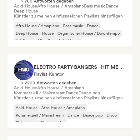
> 700 Antworten gegeben
Acid-House
Afro House / Amapiano
Bass music
Dance
Deep House
Künstler zu meinen einflussreichen Playlists hinzufügen
Afro House / Amapiano
Bass music
Dance
Deep House
House
Organischer House / Downtempo
UK Garage / Bassline
Acid-House
ELECTRO PARTY BANGERS · HIT ME UP MAG
Playlist-Kurator
> 2200 Antworten gegeben
Acid-House
Afro House / Amapiano
Kommerziell / Mainstream
Dance
Dance pop
Künstler zu meinen einflussreichen Playlists hinzufügen
Acid-House
Afro House / Amapiano
Kommerziell / Mainstream
Dance
Dance pop
Disco
Elektropop
Electro swing