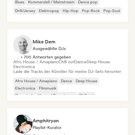
Blues
Kommerziell / Mainstream
Dance pop
Drill/Jersey
Elektropop
Hip-Hop
Pop-Rock
Pop-Soul
Mike Dem
Ausgewählte DJs
> 700 Antworten gegeben
Afro House / Amapiano
Chill out
Dance
Deep House
Electronica
Lade die Tracks der Künstler für meine DJ-Sets herunter
Afro House / Amapiano
Dance
Deep House
Electronica
Filmmusik
Organischer House / Downtempo
Chill out
French-House
Amphitryon
Playlist-Kurator