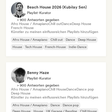
Beach House 2026 (Kubilay Sen)
Playlist-Kurator
> 900 Antworten gegeben
Afro House / Amapiano
Chill out
Dance
Deep House
French-House
Künstler zu meinen einflussreichen Playlists hinzufügen
Afro House / Amapiano
Chill out
Dance
Deep House
House
Tech House
French-House
Indie-Dance
Benny Haze
Playlist-Kurator
> 900 Antworten gegeben
Afro House / Amapiano
Chill House
Dance
Dance pop
Deep House
Künstler zu meinen einflussreichen Playlists hinzufügen
Afro House / Amapiano
Dance
Dance pop
Deep House
House
UK Garage / Bassline
Chill House