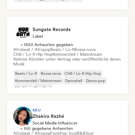
Sungate Records
Label
> 1300 Antworten gegeben
Afrobeat / Afropop
Beats / Lo-fi
Bossa nova
Chill / Lo-fi Hip-Hop
Kommerziell / Mainstream
Nehme Künstler unter Vertrag oder veröffentliche deren
Musik
Beats / Lo-fi
Bossa nova
Chill / Lo-fi Hip-Hop
Kommerziell / Mainstream
Dancehall
Dance pop
Hip-Hop
Pop-Soul
NEU
Zhakira Razhé
Social Media Influencer
< 100 gegebene Antworten
Afrobeat / Afropop
Funk
Pop-Soul
R&B
Soul