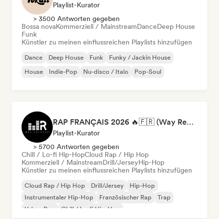
Playlist-Kurator
> 3500 Antworten gegeben
Bossa nova
Kommerziell / Mainstream
Dance
Deep House
Funk
Künstler zu meinen einflussreichen Playlists hinzufügen
Dance
Deep House
Funk
Funky / Jackin House
House
Indie-Pop
Nu-disco / Italo
Pop-Soul
RAP FRANÇAIS 2026 🔥🇫🇷 (Way Records)
Playlist-Kurator
> 5700 Antworten gegeben
Chill / Lo-fi Hip-Hop
Cloud Rap / Hip Hop
Kommerziell / Mainstream
Drill/Jersey
Hip-Hop
Künstler zu meinen einflussreichen Playlists hinzufügen
Cloud Rap / Hip Hop
Drill/Jersey
Hip-Hop
Instrumentaler Hip-Hop
Französischer Rap
Trap
Urban Pop
Chill / Lo-fi Hip-Hop