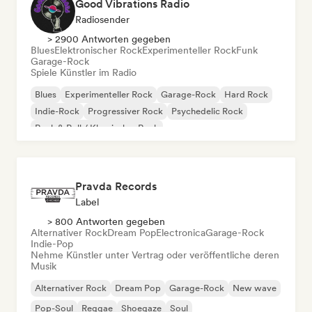
Good Vibrations Radio
Radiosender
> 2900 Antworten gegeben
Blues
Elektronischer Rock
Experimenteller Rock
Funk
Garage-Rock
Spiele Künstler im Radio
Blues
Experimenteller Rock
Garage-Rock
Hard Rock
Indie-Rock
Progressiver Rock
Psychedelic Rock
Rock & Roll / Klassischer Rock
Pravda Records
Label
> 800 Antworten gegeben
Alternativer Rock
Dream Pop
Electronica
Garage-Rock
Indie-Pop
Nehme Künstler unter Vertrag oder veröffentliche deren
Musik
Alternativer Rock
Dream Pop
Garage-Rock
New wave
Pop-Soul
Reggae
Shoegaze
Soul