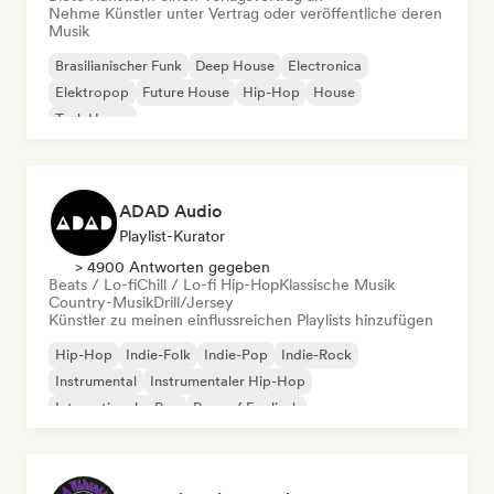
Nehme Künstler unter Vertrag oder veröffentliche deren
Musik
Brasilianischer Funk
Deep House
Electronica
Elektropop
Future House
Hip-Hop
House
Tech House
ADAD Audio
Playlist-Kurator
> 4900 Antworten gegeben
Beats / Lo-fi
Chill / Lo-fi Hip-Hop
Klassische Musik
Country-Musik
Drill/Jersey
Künstler zu meinen einflussreichen Playlists hinzufügen
Hip-Hop
Indie-Folk
Indie-Pop
Indie-Rock
Instrumental
Instrumentaler Hip-Hop
Internationaler Rap
Rap auf Englisch