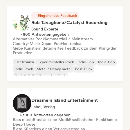
Eingehendes Feedback
Rob Tavaglione/Catalyst Recording
Sound Experte
> 800 Antworten gegeben
Alternativer Rock
Kommerziell / Mainstream
Country-Musik
Dream Pop
Electronica
Gebe Künstlern detailliertes Feedback zu dem Klang/der
Produktion
Electronica
Experimenteller Rock
Indie-Folk
Indie-Pop
Indie-Rock
Metal / Heavy metal
Post-Punk
Rock & Roll / Klassischer Rock
Dreamers Island Entertainment
Label, Verlag
> 1000 Antworten gegeben
Bass music
Brasilianische Musik
Brasilianischer Funk
Dance
Deep House
Biete Künstlern einen Verlagsvertrag an