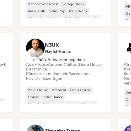
Alternativer Rock
Garage-Rock
Alt
Indie-Folk
Indie-Pop
Indie-Rock
Ga
Internationaler Rap
Metal / Heavy metal
Re
Pop-Rock
N3UX
Playlist-Kurator
> 2800 Antworten gegeben
o-fi
Acid-House
Ambient
Chill out
Deep House
Afr
Electronica
Bos
Künstler zu meinen einflussreichen
Kom
Playlists hinzufügen
Neh
ver
Acid-House
Ambient
Deep House
Bea
House
Indie-Dance
Chi
co
Melodic & Progressive House
Minimal
Kom
Organischer House / Downtempo
Da
Timothy Tunes