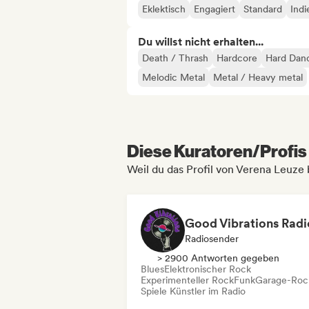
Eklektisch
Engagiert
Standard
Indi
Du willst nicht erhalten...
Death / Thrash
Hardcore
Hard Danc
Melodic Metal
Metal / Heavy metal
Diese Kuratoren/Profis 
Weil du das Profil von Verena Leuze
Good Vibrations Radi
Radiosender
> 2900 Antworten gegeben
Blues
Elektronischer Rock
Experimenteller Rock
Funk
Garage-Roc
Spiele Künstler im Radio