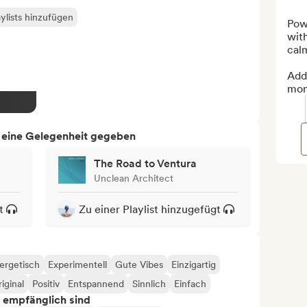
ylists hinzufügen
Powe
with
cal
Add 
mon
h eine Gelegenheit gegeben
The Road to Ventura
Unclean Architect
t
Zu einer Playlist hinzugefügt
ergetisch
Experimentell
Gute Vibes
Einzigartig
iginal
Positiv
Entspannend
Sinnlich
Einfach
s empfänglich sind