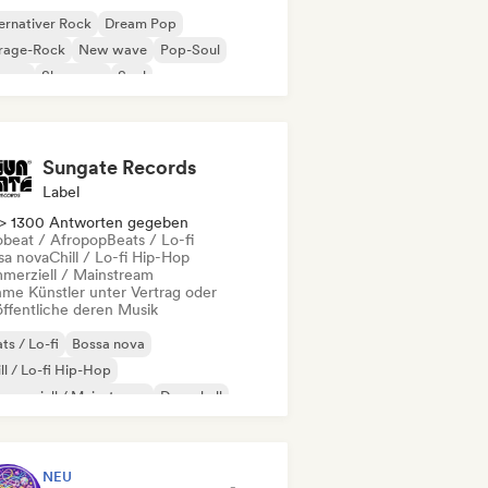
ernativer Rock
Dream Pop
rage-Rock
New wave
Pop-Soul
ggae
Shoegaze
Soul
Sungate Records
Label
> 1300 Antworten gegeben
obeat / Afropop
Beats / Lo-fi
sa nova
Chill / Lo-fi Hip-Hop
merziell / Mainstream
me Künstler unter Vertrag oder
öffentliche deren Musik
ts / Lo-fi
Bossa nova
ll / Lo-fi Hip-Hop
merziell / Mainstream
Dancehall
nce pop
Hip-Hop
Pop-Soul
NEU