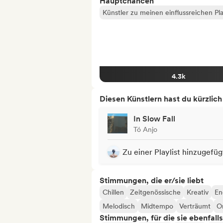
Hauptchancen
Künstler zu meinen einflussreichen Pla
4.3k
Diesen Künstlern hast du kürzlic
In Slow Fall
Tó Anjo
Zu einer Playlist hinzugefüg
Stimmungen, die er/sie liebt
Chillen
Zeitgenössische
Kreativ
En
Melodisch
Midtempo
Verträumt
Or
Stimmungen, für die sie ebenfall