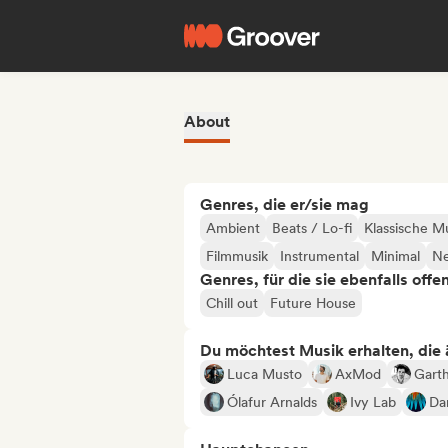
About
Genres, die er/sie mag
Ambient
Beats / Lo-fi
Klassische M
Filmmusik
Instrumental
Minimal
Ne
Genres, für die sie ebenfalls offe
Chill out
Future House
Du möchtest Musik erhalten, die äh
Luca Musto
AxMod
Gart
Ólafur Arnalds
Ivy Lab
Da