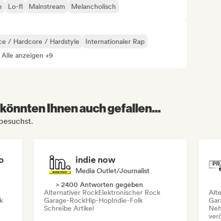
e
Lo-fi
Mainstream
Melancholisch
e / Hardcore / Hardstyle
Internationaler Rap
Alle anzeigen +9
könnten Ihnen auch gefallen...
 besuchst.
o
indie now
Media Outlet/Journalist
> 2400 Antworten gegeben
Alternativer Rock
Elektronischer Rock
Alt
k
Garage-Rock
Hip-Hop
Indie-Folk
Gar
Schreibe Artikel
Neh
ver