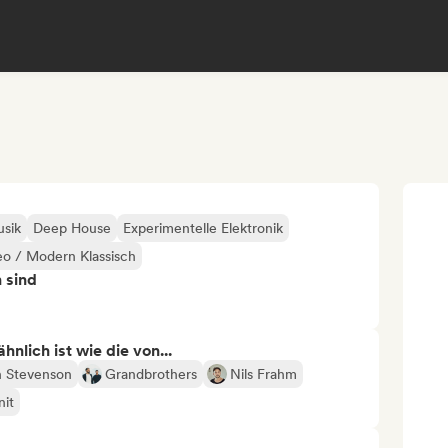
usik
Deep House
Experimentelle Elektronik
o / Modern Klassisch
n sind
nlich ist wie die von...
h Stevenson
Grandbrothers
Nils Frahm
nit