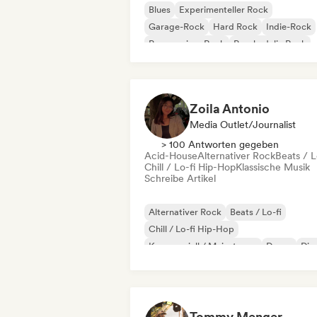
Blues
Experimenteller Rock
Garage-Rock
Hard Rock
Indie-Rock
Progressiver Rock
Psychedelic Rock
Rock & Roll / Klassischer Rock
Zoila Antonio
Media Outlet/Journalist
> 100 Antworten gegeben
Acid-House
Alternativer Rock
Beats / L
Chill / Lo-fi Hip-Hop
Klassische Musik
Schreibe Artikel
Alternativer Rock
Beats / Lo-fi
Chill / Lo-fi Hip-Hop
Kommerziell / Mainstream
Dance
Dis
Dream Pop
House
Tommy Menger