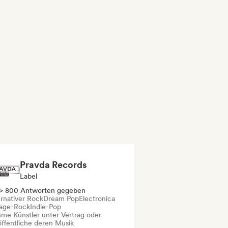
Pravda Records
Label
> 800 Antworten gegeben
ernativer Rock
Dream Pop
Electronica
age-Rock
Indie-Pop
me Künstler unter Vertrag oder
öffentliche deren Musik