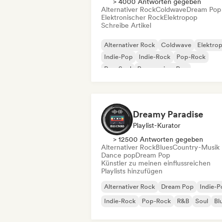
> 4000 Antworten gegeben
Alternativer Rock
Coldwave
Dream Pop
Elektronischer Rock
Elektropop
Schreibe Artikel
Alternativer Rock
Coldwave
Elektro
Indie-Pop
Indie-Rock
Pop-Rock
Pop-Soul
Progressiver Pop
Dreamy Paradise
Playlist-Kurator
> 12500 Antworten gegeben
Alternativer Rock
Blues
Country-Musik
Dance pop
Dream Pop
Künstler zu meinen einflussreichen
Playlists hinzufügen
Alternativer Rock
Dream Pop
Indie-
Indie-Rock
Pop-Rock
R&B
Soul
Bl