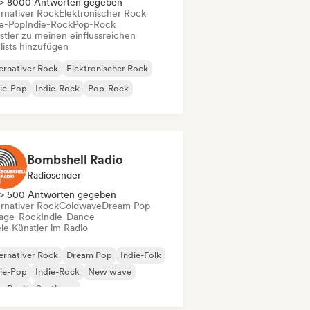
> 8000 Antworten gegeben
ernativer Rock
Elektronischer Rock
ie-Pop
Indie-Rock
Pop-Rock
stler zu meinen einflussreichen
lists hinzufügen
ernativer Rock
Elektronischer Rock
ie-Pop
Indie-Rock
Pop-Rock
Bombshell Radio
Radiosender
> 500 Antworten gegeben
ernativer Rock
Coldwave
Dream Pop
age-Rock
Indie-Dance
le Künstler im Radio
ernativer Rock
Dream Pop
Indie-Folk
ie-Pop
Indie-Rock
New wave
p-Rock
Synthpop