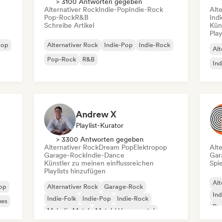
> 3100 Antworten gegeben
Alternativer Rock
Indie-Pop
Indie-Rock
Alt
Pop-Rock
R&B
Ind
Schreibe Artikel
Kün
Play
pop
Alternativer Rock
Indie-Pop
Indie-Rock
Alt
Pop-Rock
R&B
Ind
Andrew X
Playlist-Kurator
> 3300 Antworten gegeben
Alternativer Rock
Dream Pop
Elektropop
Alt
Garage-Rock
Indie-Dance
Gar
Künstler zu meinen einflussreichen
Spie
Playlists hinzufügen
Alt
Pop
Alternativer Rock
Garage-Rock
Ind
Indie-Folk
Indie-Pop
Indie-Rock
ues
Po
Melodic Metal
Metal / Heavy metal