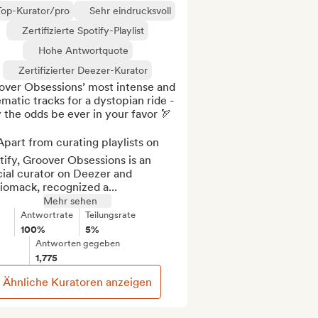
Top-Kurator/pro
Sehr eindrucksvoll
Zertifizierte Spotify-Playlist
Hohe Antwortquote
Zertifizierter Deezer-Kurator
over Obsessions’ most intense and 
matic tracks for a dystopian ride - 
the odds be ever in your favor 🏹

part from curating playlists on 
ify, Groover Obsessions is an 
cial curator on Deezer and 
iomack, recognized a...
Mehr sehen
Antwortrate
Teilungsrate
100%
5%
Antworten gegeben
1,775
Ähnliche Kuratoren anzeigen