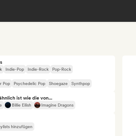
s
k
Indie-Pop
Indie-Rock
Pop-Rock
er Pop
Psychedelic Pop
Shoegaze
Synthpop
nlich ist wie die von...
e
Billie Eilish
Imagine Dragons
ylists hinzufügen