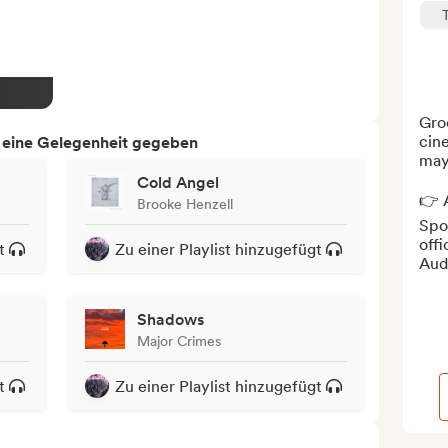
Gro
cine
h eine Gelegenheit gegeben
may 
Cold Angel
👉 A
Brooke Henzell
Spot
offi
t
Zu einer Playlist hinzugefügt
Aud
Shadows
Major Crimes
t
Zu einer Playlist hinzugefügt