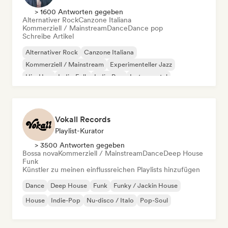
> 1600 Antworten gegeben
Alternativer Rock
Canzone Italiana
Kommerziell / Mainstream
Dance
Dance pop
Schreibe Artikel
Alternativer Rock
Canzone Italiana
Kommerziell / Mainstream
Experimenteller Jazz
Hip-Hop
Indie-Folk
Indie-Pop
Instrumental
Vokall Records
Playlist-Kurator
> 3500 Antworten gegeben
Bossa nova
Kommerziell / Mainstream
Dance
Deep House
Funk
Künstler zu meinen einflussreichen Playlists hinzufügen
Dance
Deep House
Funk
Funky / Jackin House
House
Indie-Pop
Nu-disco / Italo
Pop-Soul