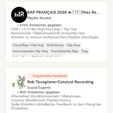
RAP FRANÇAIS 2026 🔥🇫🇷 (Way Records)
Playlist-Kurator
> 5700 Antworten gegeben
Chill / Lo-fi Hip-Hop
Cloud Rap / Hip Hop
Kommerziell / Mainstream
Drill/Jersey
Hip-Hop
Künstler zu meinen einflussreichen Playlists hinzufügen
Cloud Rap / Hip Hop
Drill/Jersey
Hip-Hop
Instrumentaler Hip-Hop
Französischer Rap
Trap
Urban Pop
Chill / Lo-fi Hip-Hop
Eingehendes Feedback
Rob Tavaglione/Catalyst Recording
Sound Experte
> 800 Antworten gegeben
Alternativer Rock
Kommerziell / Mainstream
Country-Musik
Dream Pop
Electronica
Gebe Künstlern detailliertes Feedback zu dem Klang/der
Produktion