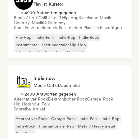
Playlist-Kurator
> 4900 Antworten gegeben
Beats / Lo-fi
Chill / Lo-fi Hip-Hop
Klassische Musik
Country-Musik
Drill/Jersey
Künstler zu meinen einflussreichen Playlists hinzufügen
Hip-Hop
Indie-Folk
Indie-Pop
Indie-Rock
Instrumental
Instrumentaler Hip-Hop
Internationaler Rap
Rap auf Englisch
indie now
Media Outlet/Journalist
> 2400 Antworten gegeben
Alternativer Rock
Elektronischer Rock
Garage-Rock
Hip-Hop
Indie-Folk
Schreibe Artikel
Alternativer Rock
Garage-Rock
Indie-Folk
Indie-Pop
Indie-Rock
Internationaler Rap
Metal / Heavy metal
Pop-Rock