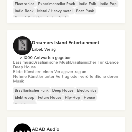
Electronica
Experimenteller Rock
Indie-Folk
Indie-Pop
Indie-Rock
Metal / Heavy metal
Post-Punk
Rock & Roll / Klassischer Rock
Dreamers Island Entertainment
Label, Verlag
> 1000 Antworten gegeben
Bass music
Brasilianische Musik
Brasilianischer Funk
Dance
Deep House
Biete Künstlern einen Verlagsvertrag an
Nehme Künstler unter Vertrag oder veröffentliche deren
Musik
Brasilianischer Funk
Deep House
Electronica
Elektropop
Future House
Hip-Hop
House
Tech House
ADAD Audio