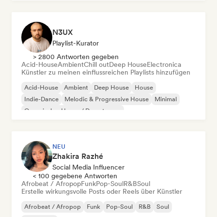
N3UX
Playlist-Kurator
> 2800 Antworten gegeben
Acid-House
Ambient
Chill out
Deep House
Electronica
Künstler zu meinen einflussreichen Playlists hinzufügen
Acid-House
Ambient
Deep House
House
Indie-Dance
Melodic & Progressive House
Minimal
Organischer House / Downtempo
NEU
Zhakira Razhé
Social Media Influencer
< 100 gegebene Antworten
Afrobeat / Afropop
Funk
Pop-Soul
R&B
Soul
Erstelle wirkungsvolle Posts oder Reels über Künstler
Afrobeat / Afropop
Funk
Pop-Soul
R&B
Soul