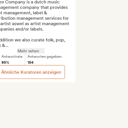
lex Company is a dutch music 
agement company that provides 
st management, label & 
ribution management services for 
artist aswel as artist management 
anies and/or labels. 

ddition we also curate folk, pop, 
 &...
Mehr sehen
Antwortrate
Antworten gegeben
95%
154
Ähnliche Kuratoren anzeigen