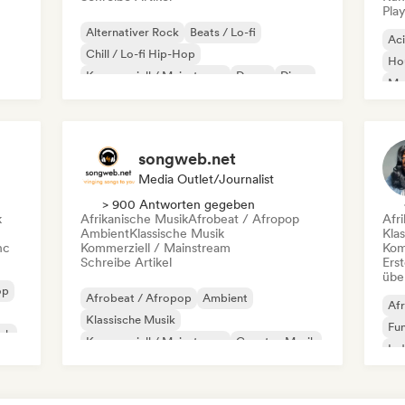
Play
Alternativer Rock
Beats / Lo-fi
Ac
Chill / Lo-fi Hip-Hop
Ho
Kommerziell / Mainstream
Dance
Disco
Mel
Dream Pop
House
Or
songweb.net
Media Outlet/Journalist
> 900 Antworten gegeben
k
Afrikanische Musik
Afrobeat / Afropop
Afr
Ambient
Klassische Musik
Kla
nc
Kommerziell / Mainstream
Kom
Schreibe Artikel
Erst
übe
op
Afrobeat / Afropop
Ambient
Afr
Klassische Musik
Fu
ock
Kommerziell / Mainstream
Country-Musik
Ind
Dance pop
Drill/Jersey
Hip-Hop