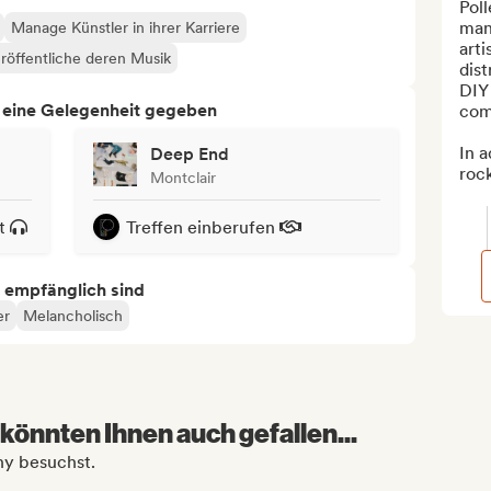
Pol
man
Manage Künstler in ihrer Karriere
arti
röffentliche deren Musik
dist
DIY 
h eine Gelegenheit gegeben
comp
In a
Deep End
rock
Montclair
t
Treffen einberufen
s empfänglich sind
er
Melancholisch
könnten Ihnen auch gefallen...
ny besuchst.