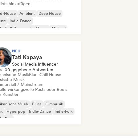
lists hinzufügen
id-House
Ambient
Deep House
use
Indie-Dance
odic & Progressive House
Minimal
ganischer House / Downtempo
NEU
Tati Kapaya
Social Media Influencer
< 100 gegebene Antworten
ikanische Musik
Blues
Chill House
ssische Musik
merziell / Mainstream
elle wirkungsvolle Posts oder Reels
r Künstler
ikanische Musik
Blues
Filmmusik
nk
Hyperpop
Indie-Dance
Indie-Folk
ie-Pop