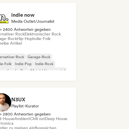
indie now
Media Outlet/Journalist
> 2400 Antworten gegeben
ernativer Rock
Elektronischer Rock
age-Rock
Hip-Hop
Indie-Folk
eibe Artikel
ernativer Rock
Garage-Rock
ie-Folk
Indie-Pop
Indie-Rock
ernationaler Rap
Metal / Heavy metal
p-Rock
N3UX
Playlist-Kurator
> 2800 Antworten gegeben
d-House
Ambient
Chill out
Deep House
ctronica
stler zu meinen einflussreichen