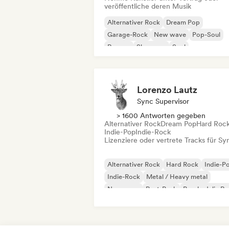
veröffentliche deren Musik
Alternativer Rock
Dream Pop
Garage-Rock
New wave
Pop-Soul
Reggae
Shoegaze
Soul
Lorenzo Lautz
Sync Supervisor
> 1600 Antworten gegeben
Alternativer Rock
Dream Pop
Hard Roc
Indie-Pop
Indie-Rock
Lizenziere oder vertrete Tracks für Sy
Alternativer Rock
Hard Rock
Indie-P
Indie-Rock
Metal / Heavy metal
New wave
Post-Punk
Psychedelic R