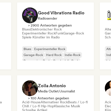
Good Vibrations Radio
Radiosender
> 2900 Antworten gegeben
Blues
Elektronischer Rock
Alt
Experimenteller Rock
Funk
Garage-Rock
Gar
Spiele Künstler im Radio
Schr
Blues
Experimenteller Rock
Alt
Garage-Rock
Hard Rock
Indie-Rock
Ind
Progressiver Rock
Psychedelic Rock
Int
Rock & Roll / Klassischer Rock
Po
Zoila Antonio
Media Outlet/Journalist
> 100 Antworten gegeben
ca
Acid-House
Alternativer Rock
Beats / Lo-fi
Aci
Chill / Lo-fi Hip-Hop
Klassische Musik
Ele
Schreibe Artikel
Kün