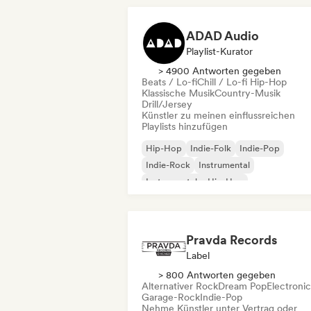
ADAD Audio
Playlist-Kurator
> 4900 Antworten gegeben
Beats / Lo-fi
Chill / Lo-fi Hip-Hop
Klassische Musik
Country-Musik
Drill/Jersey
Künstler zu meinen einflussreichen
Playlists hinzufügen
Hip-Hop
Indie-Folk
Indie-Pop
Indie-Rock
Instrumental
Instrumentaler Hip-Hop
Internationaler Rap
Rap auf Englisch
Pravda Records
Label
> 800 Antworten gegeben
Alternativer Rock
Dream Pop
Electroni
Garage-Rock
Indie-Pop
Nehme Künstler unter Vertrag oder