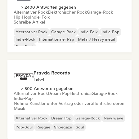
> 2400 Antworten gegeben
Alternativer Rock
Elektronischer Rock
Garage-Rock
Hip-Hop
Indie-Folk
Schreibe Artikel
Alternativer Rock
Garage-Rock
Indie-Folk
Indie-Pop
Indie-Rock
Internationaler Rap
Metal / Heavy metal
Pop-Rock
Pravda Records
Label
> 800 Antworten gegeben
Alternativer Rock
Dream Pop
Electronica
Garage-Rock
Indie-Pop
Nehme Künstler unter Vertrag oder veröffentliche deren
Musik
Alternativer Rock
Dream Pop
Garage-Rock
New wave
Pop-Soul
Reggae
Shoegaze
Soul