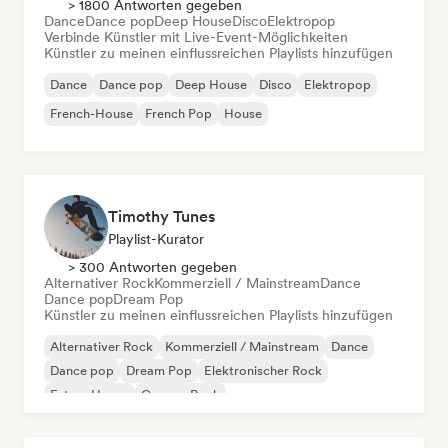
> 1800 Antworten gegeben
Dance
Dance pop
Deep House
Disco
Elektropop
Verbinde Künstler mit Live-Event-Möglichkeiten
Künstler zu meinen einflussreichen Playlists hinzufügen
Dance
Dance pop
Deep House
Disco
Elektropop
French-House
French Pop
House
Timothy Tunes
Playlist-Kurator
> 300 Antworten gegeben
Alternativer Rock
Kommerziell / Mainstream
Dance
Dance pop
Dream Pop
Künstler zu meinen einflussreichen Playlists hinzufügen
Alternativer Rock
Kommerziell / Mainstream
Dance
Dance pop
Dream Pop
Elektronischer Rock
Future House
Garage-Rock