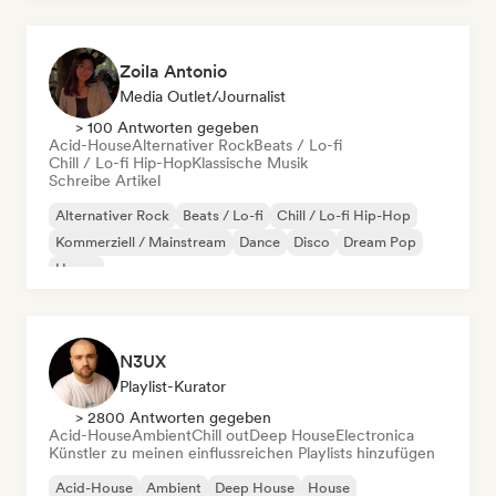
Zoila Antonio
Media Outlet/Journalist
> 100 Antworten gegeben
Acid-House
Alternativer Rock
Beats / Lo-fi
Chill / Lo-fi Hip-Hop
Klassische Musik
Schreibe Artikel
Alternativer Rock
Beats / Lo-fi
Chill / Lo-fi Hip-Hop
Kommerziell / Mainstream
Dance
Disco
Dream Pop
House
N3UX
Playlist-Kurator
> 2800 Antworten gegeben
Acid-House
Ambient
Chill out
Deep House
Electronica
Künstler zu meinen einflussreichen Playlists hinzufügen
Acid-House
Ambient
Deep House
House