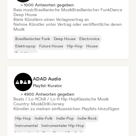
> 1000 Antworten gegeben
Bass music
Brasilianische Musik
Brasilianischer Funk
Dance
Deep House
Biete Künstlern einen Verlagsvertrag an
Nehme Künstler unter Vertrag oder veröffentliche deren
Musik
Brasilianischer Funk
Deep House
Electronica
Elektropop
Future House
Hip-Hop
House
Tech House
ADAD Audio
Playlist-Kurator
> 4900 Antworten gegeben
Beats / Lo-fi
Chill / Lo-fi Hip-Hop
Klassische Musik
Country-Musik
Drill/Jersey
Künstler zu meinen einflussreichen Playlists hinzufügen
Hip-Hop
Indie-Folk
Indie-Pop
Indie-Rock
Instrumental
Instrumentaler Hip-Hop
Internationaler Rap
Rap auf Englisch