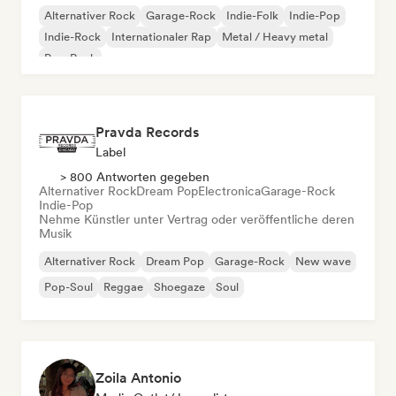
Alternativer Rock
Garage-Rock
Indie-Folk
Indie-Pop
Indie-Rock
Internationaler Rap
Metal / Heavy metal
Pop-Rock
Pravda Records
Label
> 800 Antworten gegeben
Alternativer Rock
Dream Pop
Electronica
Garage-Rock
Indie-Pop
Nehme Künstler unter Vertrag oder veröffentliche deren
Musik
Alternativer Rock
Dream Pop
Garage-Rock
New wave
Pop-Soul
Reggae
Shoegaze
Soul
Zoila Antonio