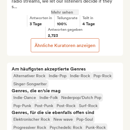
radio streams, we let our listeners decide if they 
s...
Mehr sehen
Antworten in
Teilungsrate
Teilt in
3 Tage
100%
4 Tage
Antworten gegeben
2,723
Ähnliche Kuratoren anzeigen
Am häufigsten akzeptierte Genres
Alternativer Rock
Indie-Pop
Indie-Rock
Pop-Rock
Singer-Songwriter
Genres, die er/sie mag
Indie-Dance
Indie-Folk
Nederpop/Dutch Pop
Pop-Punk
Post-Punk
Post-Rock
Surf-Rock
Genres, für die sie ebenfalls offen sind
Elektronischer Rock
New wave
Pop-Soul
Progressiver Rock
Psychedelic Rock
Punk-Rock