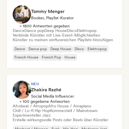
Tommy Menger
Booker, Playlist-Kurator
> 1800 Antworten gegeben
Dance
Dance pop
Deep House
Disco
Elektropop
Verbinde Künstler mit Live-Event-Möglichkeiten
Künstler zu meinen einflussreichen Playlists hinzufügen
Dance
Dance pop
Deep House
Disco
Elektropop
French-House
French Pop
House
NEU
Zhakira Razhé
Social Media Influencer
< 100 gegebene Antworten
Afrobeat / Afropop
Afro House / Amapiano
Chill / Lo-fi Hip-Hop
Kommerziell / Mainstream
Experimenteller Jazz
Erstelle wirkungsvolle Posts oder Reels über Künstler
Afrobeat / Afropop
Funk
Hip-Hop
Moderner Jazz