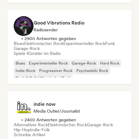
Good Vibrations Radio
Radiosender
> 2900 Antworten gegeben
Blues
Elektronischer Rock
Experimenteller Rock
Funk
Garage-Rock
Spiele Künstler im Radio
Blues
Experimenteller Rock
Garage-Rock
Hard Rock
Indie-Rock
Progressiver Rock
Psychedelic Rock
Rock & Roll / Klassischer Rock
indie now
Media Outlet/Journalist
> 2400 Antworten gegeben
Alternativer Rock
Elektronischer Rock
Garage-Rock
Hip-Hop
Indie-Folk
Schreibe Artikel