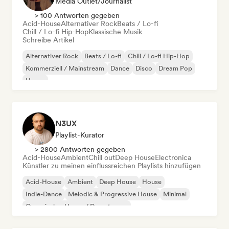
Media Outlet/Journalist
> 100 Antworten gegeben
Acid-House
Alternativer Rock
Beats / Lo-fi
Chill / Lo-fi Hip-Hop
Klassische Musik
Schreibe Artikel
Alternativer Rock
Beats / Lo-fi
Chill / Lo-fi Hip-Hop
Kommerziell / Mainstream
Dance
Disco
Dream Pop
House
N3UX
Playlist-Kurator
> 2800 Antworten gegeben
Acid-House
Ambient
Chill out
Deep House
Electronica
Künstler zu meinen einflussreichen Playlists hinzufügen
Acid-House
Ambient
Deep House
House
Indie-Dance
Melodic & Progressive House
Minimal
Organischer House / Downtempo