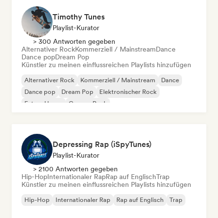
Timothy Tunes
Playlist-Kurator
> 300 Antworten gegeben
Alternativer Rock
Kommerziell / Mainstream
Dance
Dance pop
Dream Pop
Künstler zu meinen einflussreichen Playlists hinzufügen
Alternativer Rock
Kommerziell / Mainstream
Dance
Dance pop
Dream Pop
Elektronischer Rock
Future House
Garage-Rock
Depressing Rap (iSpyTunes)
Playlist-Kurator
> 2100 Antworten gegeben
Hip-Hop
Internationaler Rap
Rap auf Englisch
Trap
Künstler zu meinen einflussreichen Playlists hinzufügen
Hip-Hop
Internationaler Rap
Rap auf Englisch
Trap