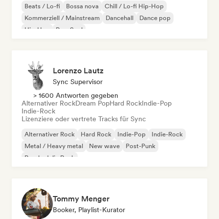
Beats / Lo-fi
Bossa nova
Chill / Lo-fi Hip-Hop
Kommerziell / Mainstream
Dancehall
Dance pop
Hip-Hop
Pop-Soul
Lorenzo Lautz
Sync Supervisor
> 1600 Antworten gegeben
Alternativer Rock
Dream Pop
Hard Rock
Indie-Pop
Indie-Rock
Lizenziere oder vertrete Tracks für Sync
Alternativer Rock
Hard Rock
Indie-Pop
Indie-Rock
Metal / Heavy metal
New wave
Post-Punk
Psychedelic Rock
Tommy Menger
Booker, Playlist-Kurator