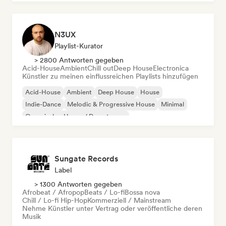
N3UX
Playlist-Kurator
> 2800 Antworten gegeben
Acid-House
Ambient
Chill out
Deep House
Electronica
Künstler zu meinen einflussreichen Playlists hinzufügen
Acid-House
Ambient
Deep House
House
Indie-Dance
Melodic & Progressive House
Minimal
Organischer House / Downtempo
Sungate Records
Label
> 1300 Antworten gegeben
Afrobeat / Afropop
Beats / Lo-fi
Bossa nova
Chill / Lo-fi Hip-Hop
Kommerziell / Mainstream
Nehme Künstler unter Vertrag oder veröffentliche deren
Musik