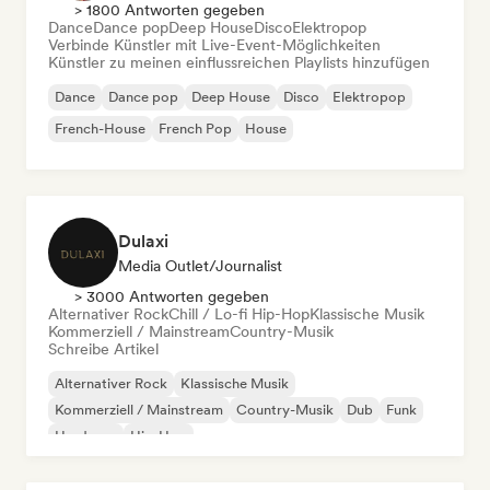
> 1800 Antworten gegeben
Dance
Dance pop
Deep House
Disco
Elektropop
Verbinde Künstler mit Live-Event-Möglichkeiten
Künstler zu meinen einflussreichen Playlists hinzufügen
Dance
Dance pop
Deep House
Disco
Elektropop
French-House
French Pop
House
Dulaxi
Media Outlet/Journalist
> 3000 Antworten gegeben
Alternativer Rock
Chill / Lo-fi Hip-Hop
Klassische Musik
Kommerziell / Mainstream
Country-Musik
Schreibe Artikel
Alternativer Rock
Klassische Musik
Kommerziell / Mainstream
Country-Musik
Dub
Funk
Hardcore
Hip-Hop