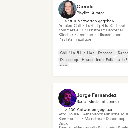
Camila
Playlist-Kurator
> 1100 Antworten gegeben
Ambient
Chill / Lo-fi Hip-Hop
Chill out
Kommerziell / Mainstream
Dancehall
Künstler zu meinen einflussreichen
Playlists hinzufügen
Chill / Lo-fi Hip-Hop
Dancehall
Danc
Dance pop
House
Indie-Folk
Latin 
R&B
Jorge Fernandez
Social Media Influencer
> 400 Antworten gegeben
Afro House / Amapiano
Karibische Mus
Kommerziell / Mainstream
Dance pop
Disco
Erstelle wirkungsvolle Posts oder Reels