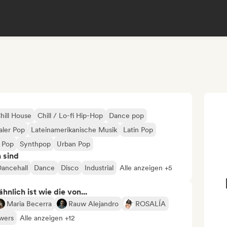
hill House
Chill / Lo-fi Hip-Hop
Dance pop
aler Pop
Lateinamerikanische Musik
Latin Pop
r Pop
Synthpop
Urban Pop
n sind
ancehall
Dance
Disco
Industrial
Alle anzeigen +5
nlich ist wie die von...
Maria Becerra
Rauw Alejandro
ROSALÍA
wers
Alle anzeigen +12