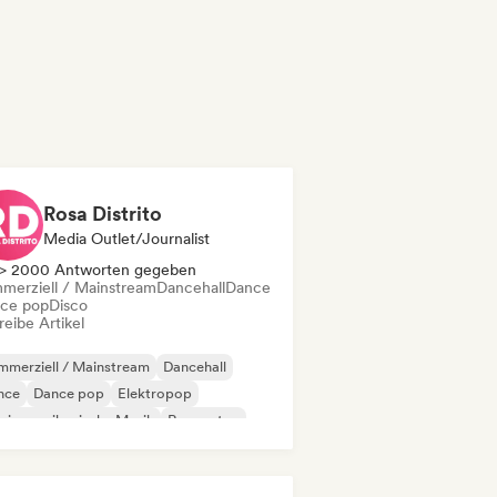
Rosa Distrito
Media Outlet/Journalist
> 2000 Antworten gegeben
merziell / Mainstream
Dancehall
Dance
ce pop
Disco
eibe Artikel
merziell / Mainstream
Dancehall
nce
Dance pop
Elektropop
einamerikanische Musik
Reggaeton
ap