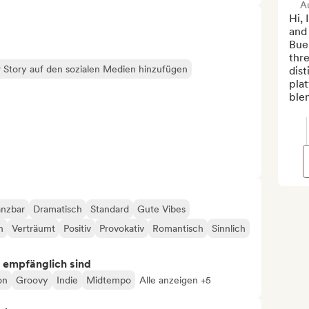
A
Hi, 
and 
Buen
thre
 Story auf den sozialen Medien hinzufügen
dist
plat
blen
anzbar
Dramatisch
Standard
Gute Vibes
h
Verträumt
Positiv
Provokativ
Romantisch
Sinnlich
s empfänglich sind
on
Groovy
Indie
Midtempo
Alle anzeigen +5