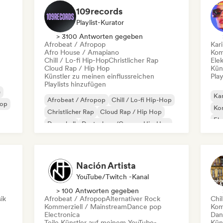
109records
Playlist-Kurator
> 3100 Antworten gegeben
Afrobeat / Afropop
Kar
Afro House / Amapiano
Kom
Chill / Lo-fi Hip-Hop
Christlicher Rap
Ele
Cloud Rap / Hip Hop
Kün
Künstler zu meinen einflussreichen
Play
Playlists hinzufügen
e
Kar
Afrobeat / Afropop
Chill / Lo-fi Hip-Hop
Pop
Kom
Christlicher Rap
Cloud Rap / Hip Hop
El
Dancehall
Deutschrap/German Hip-Hop
Lat
Drill/Jersey
Hip-Hop
Re
Nación Artista
YouTube/Twitch -Kanal
> 100 Antworten gegeben
ik
Afrobeat / Afropop
Alternativer Rock
Chil
Kommerziell / Mainstream
Dance pop
Kom
Electronica
Dan
Teile Künstler auf meinem YouTube-,
Kün