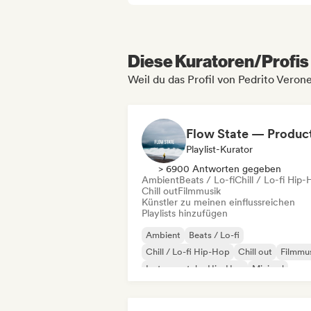
Diese Kuratoren/Profis 
Weil du das Profil von Pedrito Veron
Playlist-Kurator
> 6900 Antworten gegeben
Ambient
Beats / Lo-fi
Chill / Lo-fi Hip
Chill out
Filmmusik
Künstler zu meinen einflussreichen
Playlists hinzufügen
Ambient
Beats / Lo-fi
Chill / Lo-fi Hip-Hop
Chill out
Filmmu
Instrumentaler Hip-Hop
Minimal
Organischer House / Downtempo