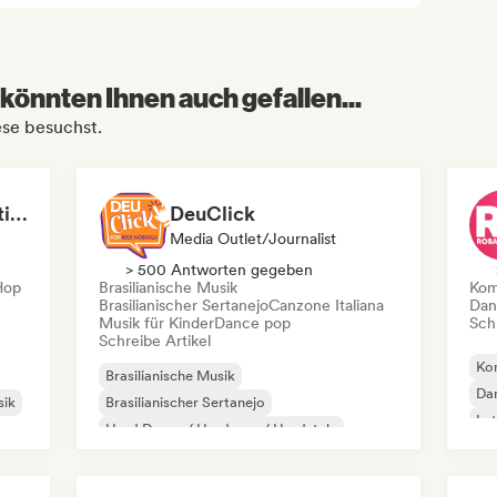
könnten Ihnen auch gefallen...
ese besuchst.
Flow State — Productivity and Work Music
DeuClick
Media Outlet/Journalist
> 500 Antworten gegeben
-Hop
Brasilianische Musik
Kom
Brasilianischer Sertanejo
Canzone Italiana
Dan
Musik für Kinder
Dance pop
Schr
Schreibe Artikel
Kom
Brasilianische Musik
Da
sik
Brasilianischer Sertanejo
Lat
Hard Dance / Hardcore / Hardstyle
Tr
Hip-Hop
Internationaler Pop
K-Pop/J-Pop
Latin Pop
R&B