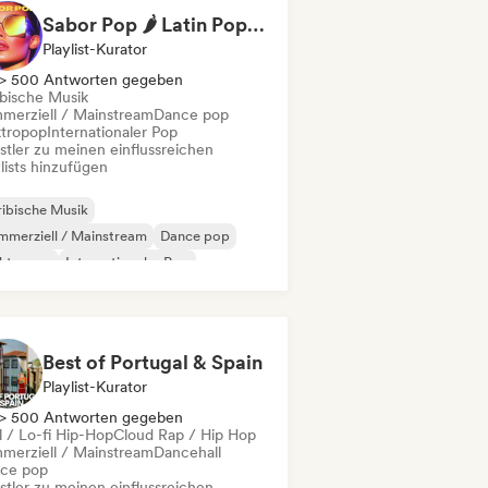
Sabor Pop 🌶️ Latin Pop, Reggaeton & Latin Club Hits
Playlist-Kurator
> 500 Antworten gegeben
ibische Musik
merziell / Mainstream
Dance pop
ktropop
Internationaler Pop
stler zu meinen einflussreichen
lists hinzufügen
ibische Musik
merziell / Mainstream
Dance pop
ektropop
Internationaler Pop
einamerikanische Musik
Latin Pop
ggaeton
Best of Portugal & Spain
Playlist-Kurator
> 500 Antworten gegeben
l / Lo-fi Hip-Hop
Cloud Rap / Hip Hop
merziell / Mainstream
Dancehall
ce pop
stler zu meinen einflussreichen