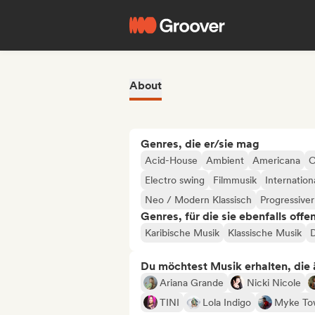
About
Genres, die er/sie mag
Acid-House
Ambient
Americana
C
Electro swing
Filmmusik
Internation
Neo / Modern Klassisch
Progressive
Genres, für die sie ebenfalls offe
Karibische Musik
Klassische Musik
D
Du möchtest Musik erhalten, die äh
Ariana Grande
Nicki Nicole
TINI
Lola Indigo
Myke To