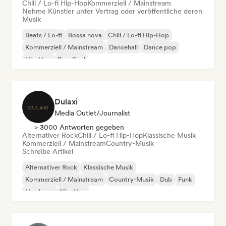
Chill / Lo-fi Hip-Hop
Kommerziell / Mainstream
Nehme Künstler unter Vertrag oder veröffentliche deren
Musik
Beats / Lo-fi
Bossa nova
Chill / Lo-fi Hip-Hop
Kommerziell / Mainstream
Dancehall
Dance pop
Hip-Hop
Pop-Soul
Dulaxi
Media Outlet/Journalist
> 3000 Antworten gegeben
Alternativer Rock
Chill / Lo-fi Hip-Hop
Klassische Musik
Kommerziell / Mainstream
Country-Musik
Schreibe Artikel
Alternativer Rock
Klassische Musik
Kommerziell / Mainstream
Country-Musik
Dub
Funk
Hardcore
Hip-Hop