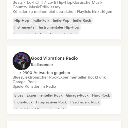
Beats / Lo-fi
Chill / Lo-fi Hip-Hop
Klassische Musik
Country-Musik
Drill/Jersey
Künstler zu meinen einflussreichen Playlists hinzufügen
Hip-Hop
Indie-Folk
Indie-Pop
Indie-Rock
Instrumental
Instrumentaler Hip-Hop
Internationaler Rap
Rap auf Englisch
Good Vibrations Radio
Radiosender
> 2900 Antworten gegeben
Blues
Elektronischer Rock
Experimenteller Rock
Funk
Garage-Rock
Spiele Künstler im Radio
Blues
Experimenteller Rock
Garage-Rock
Hard Rock
Indie-Rock
Progressiver Rock
Psychedelic Rock
Rock & Roll / Klassischer Rock