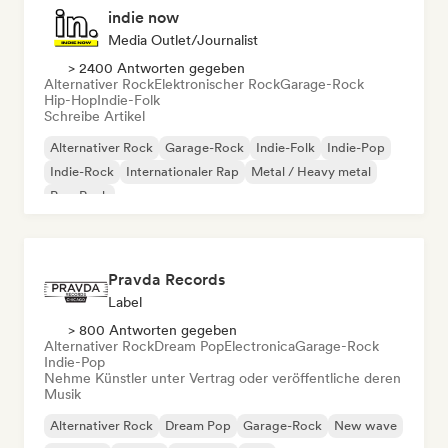
indie now
Media Outlet/Journalist
> 2400 Antworten gegeben
Alternativer Rock
Elektronischer Rock
Garage-Rock
Hip-Hop
Indie-Folk
Schreibe Artikel
Alternativer Rock
Garage-Rock
Indie-Folk
Indie-Pop
Indie-Rock
Internationaler Rap
Metal / Heavy metal
Pop-Rock
Pravda Records
Label
> 800 Antworten gegeben
Alternativer Rock
Dream Pop
Electronica
Garage-Rock
Indie-Pop
Nehme Künstler unter Vertrag oder veröffentliche deren
Musik
Alternativer Rock
Dream Pop
Garage-Rock
New wave