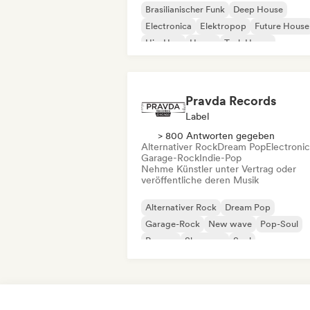
Brasilianischer Funk
Deep House
Electronica
Elektropop
Future House
Hip-Hop
House
Tech House
Pravda Records
Label
> 800 Antworten gegeben
Alternativer Rock
Dream Pop
Electroni
Garage-Rock
Indie-Pop
Nehme Künstler unter Vertrag oder
veröffentliche deren Musik
Alternativer Rock
Dream Pop
Garage-Rock
New wave
Pop-Soul
Reggae
Shoegaze
Soul