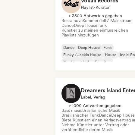
Vokall Records
Playlist-Kurator
> 3500 Antworten gegeben
Bossa nova
Kommerziell / Mainstream
Dance
Deep House
Funk
Künstler zu meinen einflussreichen
Playlists hinzufügen
Dance
Deep House
Funk
Funky / Jackin House
House
Indie-P
Nu-disco / Italo
Pop-Soul
Label, Verlag
> 1000 Antworten gegeben
Bass music
Brasilianische Musik
Brasilianischer Funk
Dance
Deep House
Biete Künstlern einen Verlagsvertrag a
Nehme Künstler unter Vertrag oder
veröffentliche deren Musik