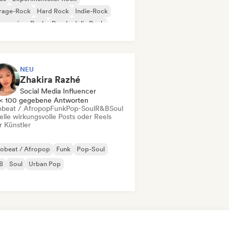
rage-Rock
Hard Rock
Indie-Rock
gressiver Rock
Psychedelic Rock
k & Roll / Klassischer Rock
NEU
Zhakira Razhé
Social Media Influencer
< 100 gegebene Antworten
obeat / Afropop
Funk
Pop-Soul
R&B
Soul
elle wirkungsvolle Posts oder Reels
r Künstler
robeat / Afropop
Funk
Pop-Soul
B
Soul
Urban Pop