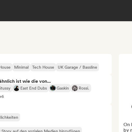
House
Minimal
Tech House
UK Garage / Bassline
nlich ist wie die von...
Stussy
East End Dubs
Gaskin
Rossi.
+6
lichkeiten
On 
by m
 Story auf den sozialen Medien hinzufügen