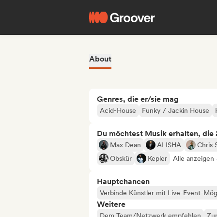
About
Genres, die er/sie mag
Acid-House
Funky / Jackin House
Du möchtest Musik erhalten, die äh
Max Dean
ALISHA
Chris 
Obskür
Kepler
Alle anzeigen 
Hauptchancen
Verbinde Künstler mit Live-Event-Mög
Weitere
Dem Team/Netzwerk empfehlen
Zur