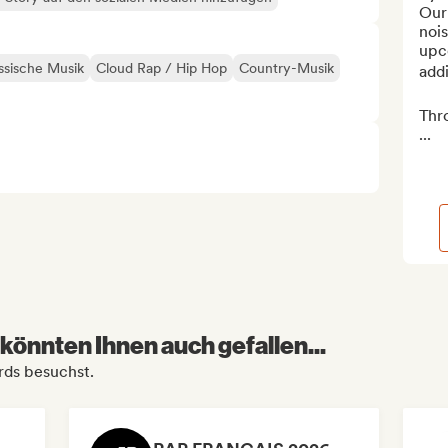
Our 
nois
upc
ssische Musik
Cloud Rap / Hip Hop
Country-Musik
addi
Thr
...
könnten Ihnen auch gefallen...
rds besuchst.