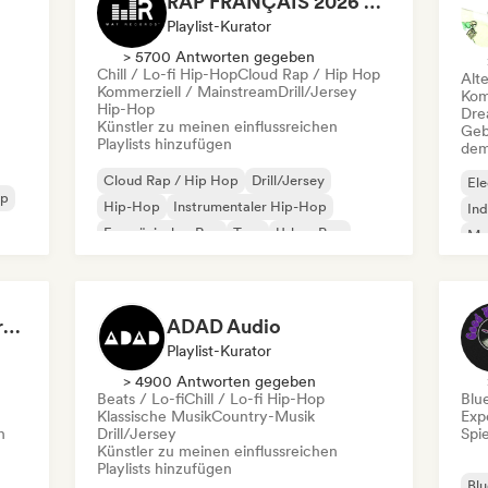
RAP FRANÇAIS 2026 🔥🇫🇷 (Way Records)
Playlist-Kurator
> 5700 Antworten gegeben
Chill / Lo-fi Hip-Hop
Cloud Rap / Hip Hop
Alt
Kommerziell / Mainstream
Drill/Jersey
Kom
Hip-Hop
Dre
Künstler zu meinen einflussreichen
Geb
Playlists hinzufügen
dem
Cloud Rap / Hip Hop
Drill/Jersey
Ele
op
Hip-Hop
Instrumentaler Hip-Hop
Ind
Französischer Rap
Trap
Urban Pop
Met
Chill / Lo-fi Hip-Hop
Roc
Dreamers Island Entertainment
ADAD Audio
Playlist-Kurator
> 4900 Antworten gegeben
Beats / Lo-fi
Chill / Lo-fi Hip-Hop
Blu
Klassische Musik
Country-Musik
Exp
n
Drill/Jersey
Spie
Künstler zu meinen einflussreichen
Playlists hinzufügen
Blu