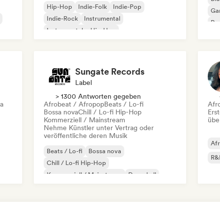
Hip-Hop
Indie-Folk
Indie-Pop
Ga
Indie-Rock
Instrumental
Pro
Instrumentaler Hip-Hop
Roc
Internationaler Rap
Rap auf Englisch
Sungate Records
Label
> 1300 Antworten gegeben
ca
Afrobeat / Afropop
Beats / Lo-fi
Afr
Bossa nova
Chill / Lo-fi Hip-Hop
Erst
Kommerziell / Mainstream
übe
Nehme Künstler unter Vertrag oder
veröffentliche deren Musik
Af
Beats / Lo-fi
Bossa nova
R&
Chill / Lo-fi Hip-Hop
Kommerziell / Mainstream
Dancehall
Dance pop
Hip-Hop
Pop-Soul