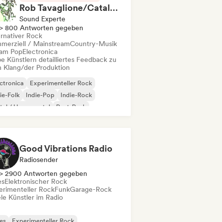
Rob Tavaglione/Catalyst Recording
Sound Experte
> 800 Antworten gegeben
ernativer Rock
merziell / Mainstream
Country-Musik
am Pop
Electronica
e Künstlern detailliertes Feedback zu
 Klang/der Produktion
ctronica
Experimenteller Rock
ie-Folk
Indie-Pop
Indie-Rock
al / Heavy metal
Post-Punk
k & Roll / Klassischer Rock
Good Vibrations Radio
Radiosender
> 2900 Antworten gegeben
es
Elektronischer Rock
erimenteller Rock
Funk
Garage-Rock
le Künstler im Radio
es
Experimenteller Rock