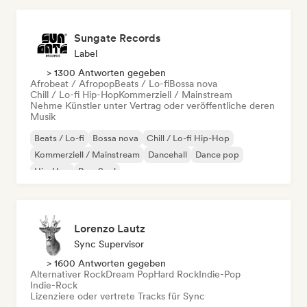
Sungate Records
Label
> 1300 Antworten gegeben
Afrobeat / Afropop
Beats / Lo-fi
Bossa nova
Chill / Lo-fi Hip-Hop
Kommerziell / Mainstream
Nehme Künstler unter Vertrag oder veröffentliche deren
Musik
Beats / Lo-fi
Bossa nova
Chill / Lo-fi Hip-Hop
Kommerziell / Mainstream
Dancehall
Dance pop
Hip-Hop
Pop-Soul
Lorenzo Lautz
Sync Supervisor
> 1600 Antworten gegeben
Alternativer Rock
Dream Pop
Hard Rock
Indie-Pop
Indie-Rock
Lizenziere oder vertrete Tracks für Sync