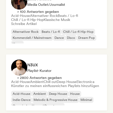
Media Outlet/Journalist
> 100 Antworten gegeben
Acid-House
Alternativer Rock
Beats / Lo-fi
Chill / Lo-fi Hip-Hop
Klassische Musik
Schreibe Artikel
Alternativer Rock
Beats / Lo-fi
Chill / Lo-fi Hip-Hop
Kommerziell / Mainstream
Dance
Disco
Dream Pop
House
N3UX
Playlist-Kurator
> 2800 Antworten gegeben
Acid-House
Ambient
Chill out
Deep House
Electronica
Künstler zu meinen einflussreichen Playlists hinzufügen
Acid-House
Ambient
Deep House
House
Indie-Dance
Melodic & Progressive House
Minimal
Organischer House / Downtempo