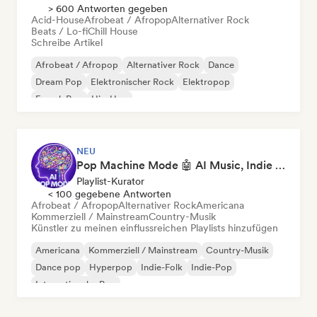
> 600 Antworten gegeben
Acid-House
Afrobeat / Afropop
Alternativer Rock
Beats / Lo-fi
Chill House
Schreibe Artikel
Afrobeat / Afropop
Alternativer Rock
Dance
Dream Pop
Elektronischer Rock
Elektropop
French Pop
Hip-Hop
NEU
Pop Machine Mode 🤖 AI Music, Indie Pop & Dream Pop
Playlist-Kurator
< 100 gegebene Antworten
Afrobeat / Afropop
Alternativer Rock
Americana
Kommerziell / Mainstream
Country-Musik
Künstler zu meinen einflussreichen Playlists hinzufügen
Americana
Kommerziell / Mainstream
Country-Musik
Dance pop
Hyperpop
Indie-Folk
Indie-Pop
Internationaler Pop