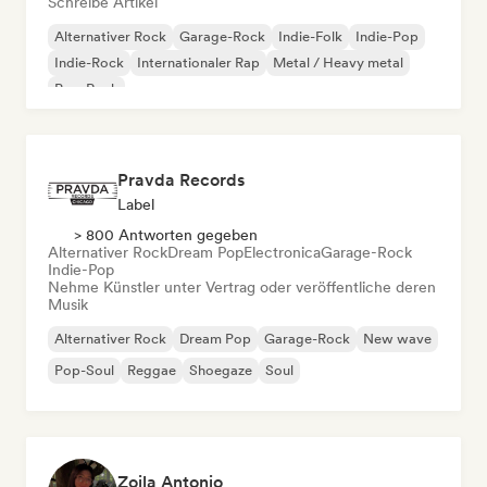
Schreibe Artikel
Alternativer Rock
Garage-Rock
Indie-Folk
Indie-Pop
Indie-Rock
Internationaler Rap
Metal / Heavy metal
Pop-Rock
Pravda Records
Label
> 800 Antworten gegeben
Alternativer Rock
Dream Pop
Electronica
Garage-Rock
Indie-Pop
Nehme Künstler unter Vertrag oder veröffentliche deren
Musik
Alternativer Rock
Dream Pop
Garage-Rock
New wave
Pop-Soul
Reggae
Shoegaze
Soul
Zoila Antonio