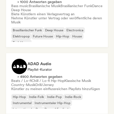
> 1000 Antworten gegeben
Bass music
Brasilianische Musik
Brasilianischer Funk
Dance
Deep House
Biete Künstlern einen Verlagsvertrag an
Nehme Künstler unter Vertrag oder veröffentliche deren
Musik
Brasilianischer Funk
Deep House
Electronica
Elektropop
Future House
Hip-Hop
House
Tech House
ADAD Audio
Playlist-Kurator
> 4900 Antworten gegeben
Beats / Lo-fi
Chill / Lo-fi Hip-Hop
Klassische Musik
Country-Musik
Drill/Jersey
Künstler zu meinen einflussreichen Playlists hinzufügen
Hip-Hop
Indie-Folk
Indie-Pop
Indie-Rock
Instrumental
Instrumentaler Hip-Hop
Internationaler Rap
Rap auf Englisch