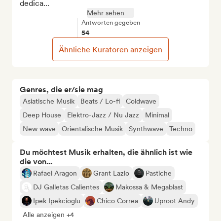
dedica...
Mehr sehen
Antworten gegeben
54
Ähnliche Kuratoren anzeigen
Genres, die er/sie mag
Asiatische Musik
Beats / Lo-fi
Coldwave
Deep House
Elektro-Jazz / Nu Jazz
Minimal
New wave
Orientalische Musik
Synthwave
Techno
Du möchtest Musik erhalten, die ähnlich ist wie
die von...
Rafael Aragon
Grant Lazlo
Pastiche
DJ Galletas Calientes
Makossa & Megablast
Ipek Ipekcioglu
Chico Correa
Uproot Andy
Alle anzeigen +4