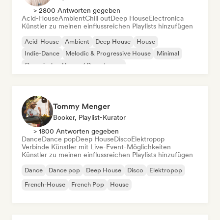
> 2800 Antworten gegeben
Acid-House
Ambient
Chill out
Deep House
Electronica
Künstler zu meinen einflussreichen Playlists hinzufügen
Acid-House
Ambient
Deep House
House
Indie-Dance
Melodic & Progressive House
Minimal
Organischer House / Downtempo
Tommy Menger
Booker, Playlist-Kurator
> 1800 Antworten gegeben
Dance
Dance pop
Deep House
Disco
Elektropop
Verbinde Künstler mit Live-Event-Möglichkeiten
Künstler zu meinen einflussreichen Playlists hinzufügen
Dance
Dance pop
Deep House
Disco
Elektropop
French-House
French Pop
House