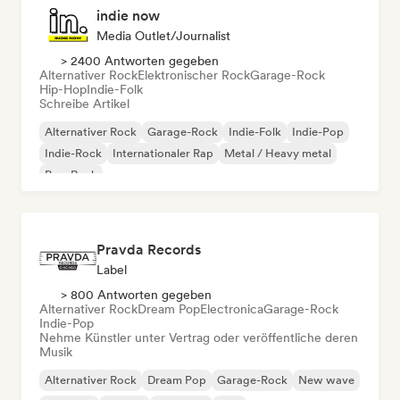
indie now
Media Outlet/Journalist
> 2400 Antworten gegeben
Alternativer Rock
Elektronischer Rock
Garage-Rock
Hip-Hop
Indie-Folk
Schreibe Artikel
Alternativer Rock
Garage-Rock
Indie-Folk
Indie-Pop
Indie-Rock
Internationaler Rap
Metal / Heavy metal
Pop-Rock
Pravda Records
Label
> 800 Antworten gegeben
Alternativer Rock
Dream Pop
Electronica
Garage-Rock
Indie-Pop
Nehme Künstler unter Vertrag oder veröffentliche deren
Musik
Alternativer Rock
Dream Pop
Garage-Rock
New wave