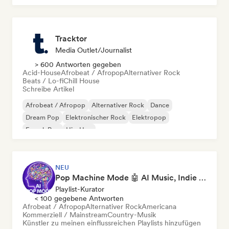
Tracktor
Media Outlet/Journalist
> 600 Antworten gegeben
Acid-House
Afrobeat / Afropop
Alternativer Rock
Beats / Lo-fi
Chill House
Schreibe Artikel
Afrobeat / Afropop
Alternativer Rock
Dance
Dream Pop
Elektronischer Rock
Elektropop
French Pop
Hip-Hop
NEU
Pop Machine Mode 🤖 AI Music, Indie Pop & Dream Pop
Playlist-Kurator
< 100 gegebene Antworten
Afrobeat / Afropop
Alternativer Rock
Americana
Kommerziell / Mainstream
Country-Musik
Künstler zu meinen einflussreichen Playlists hinzufügen