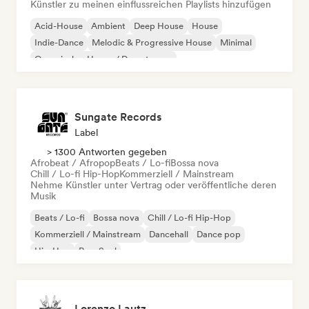
Künstler zu meinen einflussreichen Playlists hinzufügen
Acid-House
Ambient
Deep House
House
Indie-Dance
Melodic & Progressive House
Minimal
Organischer House / Downtempo
Sungate Records
Label
> 1300 Antworten gegeben
Afrobeat / Afropop
Beats / Lo-fi
Bossa nova
Chill / Lo-fi Hip-Hop
Kommerziell / Mainstream
Nehme Künstler unter Vertrag oder veröffentliche deren
Musik
Beats / Lo-fi
Bossa nova
Chill / Lo-fi Hip-Hop
Kommerziell / Mainstream
Dancehall
Dance pop
Hip-Hop
Pop-Soul
Lorenzo Lautz