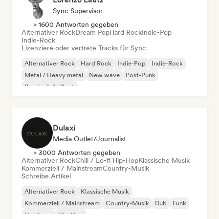
Sync Supervisor
> 1600 Antworten gegeben
Alternativer Rock
Dream Pop
Hard Rock
Indie-Pop
Indie-Rock
Lizenziere oder vertrete Tracks für Sync
Alternativer Rock
Hard Rock
Indie-Pop
Indie-Rock
Metal / Heavy metal
New wave
Post-Punk
Psychedelic Rock
Dulaxi
Media Outlet/Journalist
> 3000 Antworten gegeben
Alternativer Rock
Chill / Lo-fi Hip-Hop
Klassische Musik
Kommerziell / Mainstream
Country-Musik
Schreibe Artikel
Alternativer Rock
Klassische Musik
Kommerziell / Mainstream
Country-Musik
Dub
Funk
Hardcore
Hip-Hop