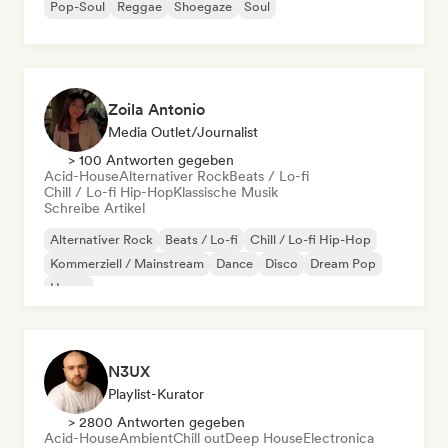
Pop-Soul
Reggae
Shoegaze
Soul
Zoila Antonio
Media Outlet/Journalist
> 100 Antworten gegeben
Acid-House
Alternativer Rock
Beats / Lo-fi
Chill / Lo-fi Hip-Hop
Klassische Musik
Schreibe Artikel
Alternativer Rock
Beats / Lo-fi
Chill / Lo-fi Hip-Hop
Kommerziell / Mainstream
Dance
Disco
Dream Pop
House
N3UX
Playlist-Kurator
> 2800 Antworten gegeben
Acid-House
Ambient
Chill out
Deep House
Electronica