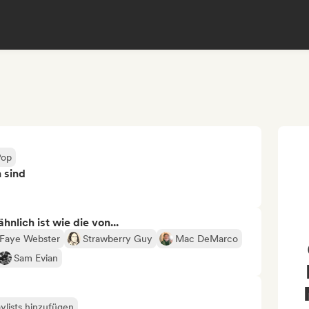
Pop
n sind
nlich ist wie die von...
Faye Webster
Strawberry Guy
Mac DeMarco
Sam Evian
ylists hinzufügen