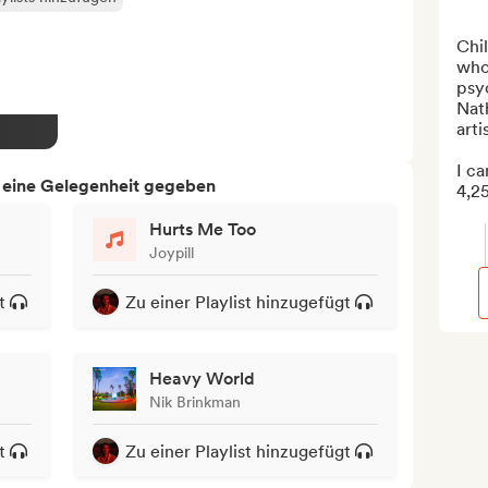
Chil
who 
psyc
Nat
arti
I ca
h eine Gelegenheit gegeben
4,25
Hurts Me Too
Joypill
t
Zu einer Playlist hinzugefügt
Heavy World
Nik Brinkman
t
Zu einer Playlist hinzugefügt