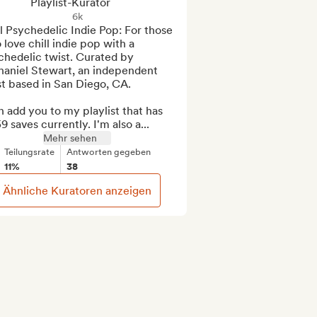
Playlist-Kurator
6k
l Psychedelic Indie Pop: For those 
love chill indie pop with a 
hedelic twist. Curated by 
haniel Stewart, an independent 
st based in San Diego, CA.

n add you to my playlist that has 
9 saves currently. I'm also a...
Mehr sehen
Teilungsrate
Antworten gegeben
11%
38
Ähnliche Kuratoren anzeigen