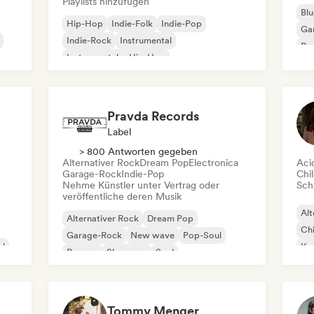
Playlists hinzufügen
Blu
Hip-Hop
Indie-Folk
Indie-Pop
Ga
Indie-Rock
Instrumental
Pro
Instrumentaler Hip-Hop
Roc
Internationaler Rap
Rap auf Englisch
Pravda Records
Label
> 800 Antworten gegeben
Alternativer Rock
Dream Pop
Electronica
Aci
Garage-Rock
Indie-Pop
Chil
Nehme Künstler unter Vertrag oder
Schr
veröffentliche deren Musik
Alt
Alternativer Rock
Dream Pop
Chi
Garage-Rock
New wave
Pop-Soul
al
Kom
Reggae
Shoegaze
Soul
Dr
Tommy Menger