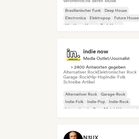
veröffentliche deren Musik
Brasilianischer Funk
Deep House
Electronica
Elektropop
Future House
Hip-Hop
House
Tech House
indie now
Media Outlet/Journalist
> 2400 Antworten gegeben
Alternativer Rock
Elektronischer Rock
Garage-Rock
Hip-Hop
Indie-Folk
Schreibe Artikel
Alternativer Rock
Garage-Rock
Indie-Folk
Indie-Pop
Indie-Rock
Internationaler Rap
Metal / Heavy met
Pop-Rock
N3UX