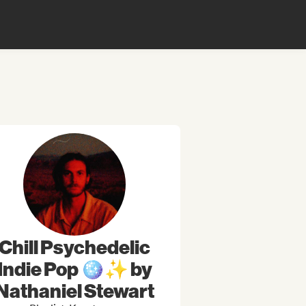
Chill Psychedelic
Indie Pop 🪩✨ by
Nathaniel Stewart