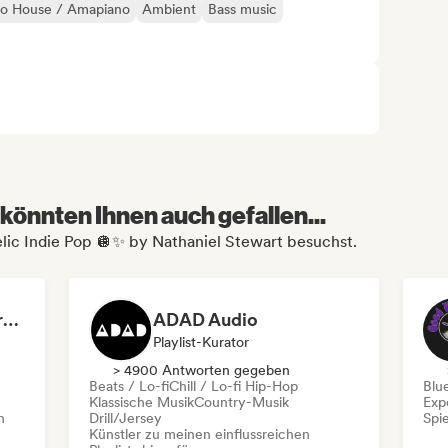
ro House / Amapiano
Ambient
Bass music
könnten Ihnen auch gefallen...
elic Indie Pop 🪩✨ by Nathaniel Stewart besuchst.
Dreamers Island Entertainment
ADAD Audio
Playlist-Kurator
> 4900 Antworten gegeben
Beats / Lo-fi
Chill / Lo-fi Hip-Hop
Blu
Klassische Musik
Country-Musik
Exp
n
Drill/Jersey
Spie
Künstler zu meinen einflussreichen