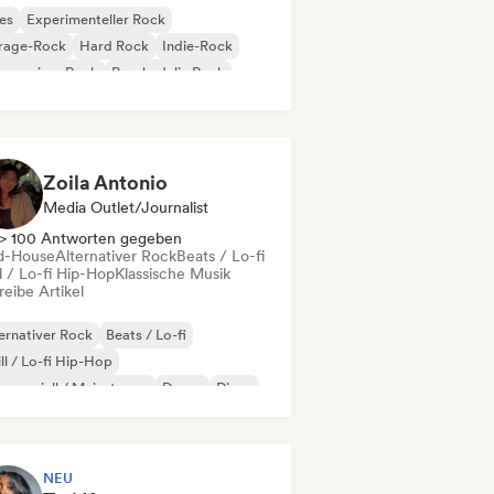
es
Experimenteller Rock
rage-Rock
Hard Rock
Indie-Rock
gressiver Rock
Psychedelic Rock
k & Roll / Klassischer Rock
Zoila Antonio
Media Outlet/Journalist
> 100 Antworten gegeben
d-House
Alternativer Rock
Beats / Lo-fi
l / Lo-fi Hip-Hop
Klassische Musik
eibe Artikel
ernativer Rock
Beats / Lo-fi
ll / Lo-fi Hip-Hop
merziell / Mainstream
Dance
Disco
eam Pop
House
NEU