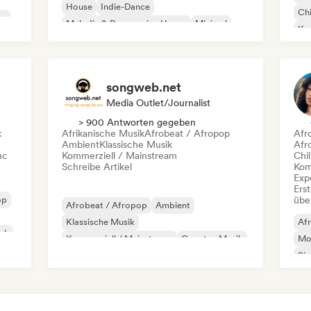
House
Indie-Dance
Chi
co
Melodic & Progressive House
Minimal
Kom
Organischer House / Downtempo
Da
songweb.net
Media Outlet/Journalist
> 900 Antworten gegeben
k
Afrikanische Musik
Afrobeat / Afropop
Afr
Ambient
Klassische Musik
Afr
nc
Kommerziell / Mainstream
Chil
Schreibe Artikel
Kom
Exp
Erst
op
übe
Afrobeat / Afropop
Ambient
Klassische Musik
Af
ock
Kommerziell / Mainstream
Country-Musik
Mo
Dance pop
Drill/Jersey
Hip-Hop
Si