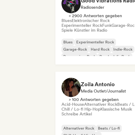
Good Vibrations Radi
Radiosender
> 2900 Antworten gegeben
Blues
Elektronischer Rock
Experimenteller Rock
Funk
Garage-Roc
Spiele Künstler im Radio
Blues
Experimenteller Rock
Garage-Rock
Hard Rock
Indie-Rock
Progressiver Rock
Psychedelic Rock
Rock & Roll / Klassischer Rock
Zoila Antonio
Media Outlet/Journalist
> 100 Antworten gegeben
Acid-House
Alternativer Rock
Beats / L
Chill / Lo-fi Hip-Hop
Klassische Musik
Schreibe Artikel
Alternativer Rock
Beats / Lo-fi