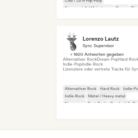
Chill / Lo-fi Hip-Hop
Kommerziell / Mainstream
Dance
Dis
Dream Pop
House
Lorenzo Lautz
Sync Supervisor
> 1600 Antworten gegeben
Alternativer Rock
Dream Pop
Hard Roc
Indie-Pop
Indie-Rock
Lizenziere oder vertrete Tracks für Sy
Alternativer Rock
Hard Rock
Indie-P
Indie-Rock
Metal / Heavy metal
New wave
Post-Punk
Psychedelic R