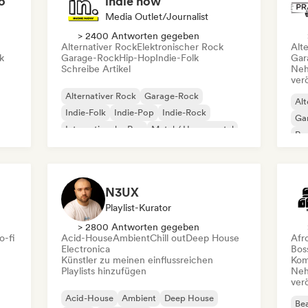
o
indie now
Media Outlet/Journalist
> 2400 Antworten gegeben
Alternativer Rock
Elektronischer Rock
Alt
k
Garage-Rock
Hip-Hop
Indie-Folk
Gar
Schreibe Artikel
Neh
ver
Alternativer Rock
Garage-Rock
Alt
Indie-Folk
Indie-Pop
Indie-Rock
Ga
Internationaler Rap
Metal / Heavy metal
Re
Pop-Rock
N3UX
Playlist-Kurator
> 2800 Antworten gegeben
o-fi
Acid-House
Ambient
Chill out
Deep House
Afr
Electronica
Bos
Künstler zu meinen einflussreichen
Kom
Playlists hinzufügen
Neh
ver
Acid-House
Ambient
Deep House
Bea