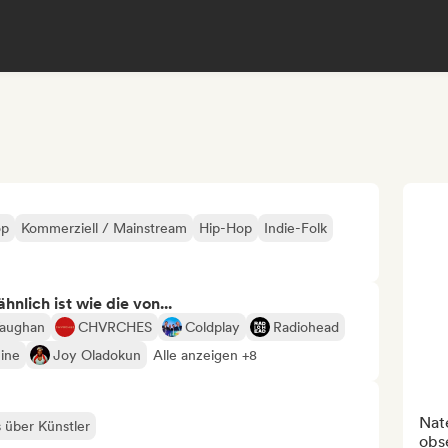
op
Kommerziell / Mainstream
Hip-Hop
Indie-Folk
nlich ist wie die von...
Vaughan
CHVRCHES
Coldplay
Radiohead
ine
Joy Oladokun
Alle anzeigen +8
Nate
s über Künstler
obs