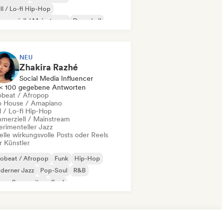
ll / Lo-fi Hip-Hop
merziell / Mainstream
Dancehall
nce pop
Hip-Hop
Pop-Soul
NEU
Zhakira Razhé
Social Media Influencer
< 100 gegebene Antworten
obeat / Afropop
o House / Amapiano
l / Lo-fi Hip-Hop
merziell / Mainstream
erimenteller Jazz
elle wirkungsvolle Posts oder Reels
r Künstler
robeat / Afropop
Funk
Hip-Hop
derner Jazz
Pop-Soul
R&B
nger-Songwriter
Soul