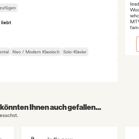
lead
nzufügen
Woo
who
MTV
 liebt
fami
ental
Neo / Modern Klassisch
Solo-Klavier
könnten Ihnen auch gefallen...
besuchst.