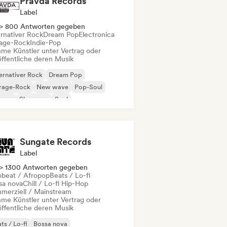
Pravda Records
Label
> 800 Antworten gegeben
ernativer Rock
Dream Pop
Electronica
age-Rock
Indie-Pop
me Künstler unter Vertrag oder
öffentliche deren Musik
ernativer Rock
Dream Pop
rage-Rock
New wave
Pop-Soul
ggae
Shoegaze
Soul
Sungate Records
Label
> 1300 Antworten gegeben
obeat / Afropop
Beats / Lo-fi
sa nova
Chill / Lo-fi Hip-Hop
merziell / Mainstream
me Künstler unter Vertrag oder
öffentliche deren Musik
ts / Lo-fi
Bossa nova