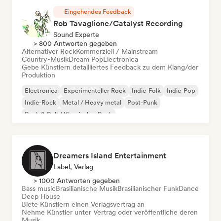
Eingehendes Feedback
Rob Tavaglione/Catalyst Recording
Sound Experte
> 800 Antworten gegeben
Alternativer Rock
Kommerziell / Mainstream
Country-Musik
Dream Pop
Electronica
Gebe Künstlern detailliertes Feedback zu dem Klang/der
Produktion
Electronica
Experimenteller Rock
Indie-Folk
Indie-Pop
Indie-Rock
Metal / Heavy metal
Post-Punk
Rock & Roll / Klassischer Rock
Dreamers Island Entertainment
Label, Verlag
> 1000 Antworten gegeben
Bass music
Brasilianische Musik
Brasilianischer Funk
Dance
Deep House
Biete Künstlern einen Verlagsvertrag an
Nehme Künstler unter Vertrag oder veröffentliche deren
Musik