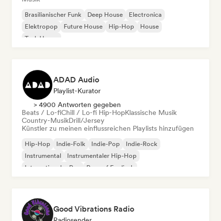
Brasilianischer Funk
Deep House
Electronica
Elektropop
Future House
Hip-Hop
House
Tech House
ADAD Audio
Playlist-Kurator
> 4900 Antworten gegeben
Beats / Lo-fi
Chill / Lo-fi Hip-Hop
Klassische Musik
Country-Musik
Drill/Jersey
Künstler zu meinen einflussreichen Playlists hinzufügen
Hip-Hop
Indie-Folk
Indie-Pop
Indie-Rock
Instrumental
Instrumentaler Hip-Hop
Internationaler Rap
Rap auf Englisch
Good Vibrations Radio
Radiosender