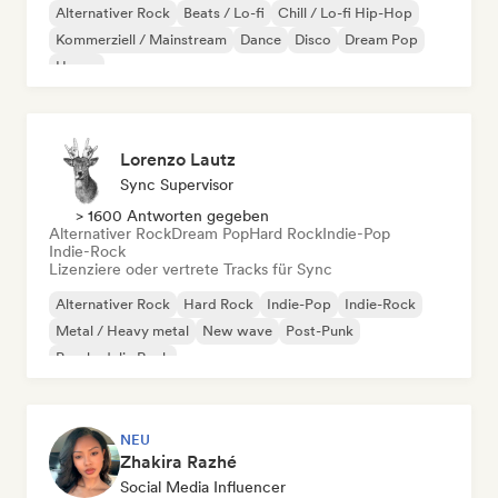
Alternativer Rock
Beats / Lo-fi
Chill / Lo-fi Hip-Hop
Kommerziell / Mainstream
Dance
Disco
Dream Pop
House
Lorenzo Lautz
Sync Supervisor
> 1600 Antworten gegeben
Alternativer Rock
Dream Pop
Hard Rock
Indie-Pop
Indie-Rock
Lizenziere oder vertrete Tracks für Sync
Alternativer Rock
Hard Rock
Indie-Pop
Indie-Rock
Metal / Heavy metal
New wave
Post-Punk
Psychedelic Rock
NEU
Zhakira Razhé
Social Media Influencer