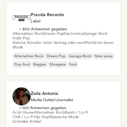
Pravda Records
Label
> 800 Antworten gegeben
Alternativer Rock
Dream Pop
Electronica
Garage-Rock
Indie-Pop
Nehme Künstler unter Vertrag oder veröffentliche deren
Musik
Alternativer Rock
Dream Pop
Garage-Rock
New wave
Pop-Soul
Reggae
Shoegaze
Soul
Zoila Antonio
Media Outlet/Journalist
> 100 Antworten gegeben
Acid-House
Alternativer Rock
Beats / Lo-fi
Chill / Lo-fi Hip-Hop
Klassische Musik
Schreibe Artikel