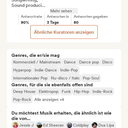
Sound produci...
Mehr sehen
Antwortrate
Antworten in
Antworten gegeben
90%
3 Tage
80
Ähnliche Kuratoren anzeigen
Genres, die er/sie mag
Kommerziell / Mainstream
Dance
Dance pop
Disco
Hyperpop
Indie-Dance
Indie-Pop
Internationaler Pop
Nu-disco / Italo
Pop-Soul
Genres, für die sie ebenfalls offen sind
Deep House
Elektropop
Funk
Hip-Hop
Indie-Rock
Pop-Rock
Alle anzeigen +4
Du möchtest Musik erhalten, die ähnlich ist wie
die von...
Jessie J
Ed Sheeran
Coldplay
Dua Lipa