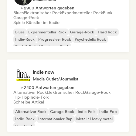
> 2900 Antworten gegeben
Blues
Elektronischer Rock
Experimenteller Rock
Funk
Garage-Rock
Spiele Künstler im Radio
Blues
Experimenteller Rock
Garage-Rock
Hard Rock
Indie-Rock
Progressiver Rock
Psychedelic Rock
Rock & Roll / Klassischer Rock
indie now
Media Outlet/Journalist
> 2400 Antworten gegeben
Alternativer Rock
Elektronischer Rock
Garage-Rock
Hip-Hop
Indie-Folk
Schreibe Artikel
Alternativer Rock
Garage-Rock
Indie-Folk
Indie-Pop
Indie-Rock
Internationaler Rap
Metal / Heavy metal
Pop-Rock