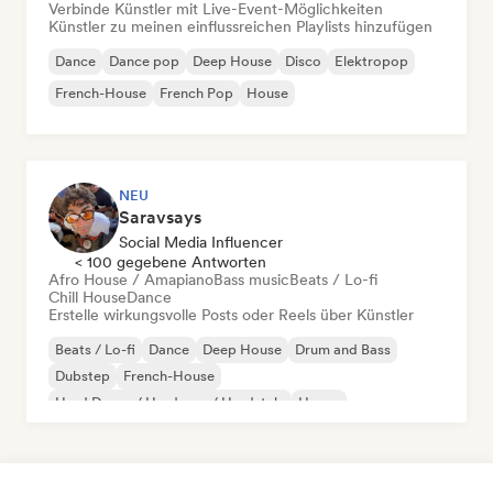
Verbinde Künstler mit Live-Event-Möglichkeiten
Künstler zu meinen einflussreichen Playlists hinzufügen
Dance
Dance pop
Deep House
Disco
Elektropop
French-House
French Pop
House
NEU
Saravsays
Social Media Influencer
< 100 gegebene Antworten
Afro House / Amapiano
Bass music
Beats / Lo-fi
Chill House
Dance
Erstelle wirkungsvolle Posts oder Reels über Künstler
Beats / Lo-fi
Dance
Deep House
Drum and Bass
Dubstep
French-House
Hard Dance / Hardcore / Hardstyle
House