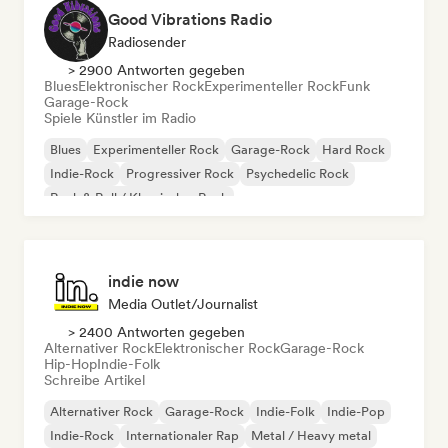
Good Vibrations Radio
Radiosender
> 2900 Antworten gegeben
Blues
Elektronischer Rock
Experimenteller Rock
Funk
Garage-Rock
Spiele Künstler im Radio
Blues
Experimenteller Rock
Garage-Rock
Hard Rock
Indie-Rock
Progressiver Rock
Psychedelic Rock
Rock & Roll / Klassischer Rock
indie now
Media Outlet/Journalist
> 2400 Antworten gegeben
Alternativer Rock
Elektronischer Rock
Garage-Rock
Hip-Hop
Indie-Folk
Schreibe Artikel
Alternativer Rock
Garage-Rock
Indie-Folk
Indie-Pop
Indie-Rock
Internationaler Rap
Metal / Heavy metal