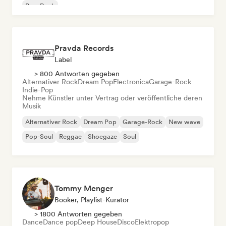
Pop-Rock
Pravda Records
Label
> 800 Antworten gegeben
Alternativer Rock
Dream Pop
Electronica
Garage-Rock
Indie-Pop
Nehme Künstler unter Vertrag oder veröffentliche deren
Musik
Alternativer Rock
Dream Pop
Garage-Rock
New wave
Pop-Soul
Reggae
Shoegaze
Soul
Tommy Menger
Booker, Playlist-Kurator
> 1800 Antworten gegeben
Dance
Dance pop
Deep House
Disco
Elektropop