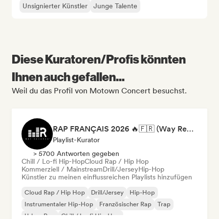
Unsignierter Künstler
Junge Talente
Diese Kuratoren/Profis könnten
Ihnen auch gefallen...
Weil du das Profil von Motown Concert besuchst.
RAP FRANÇAIS 2026 🔥🇫🇷 (Way Records)
Playlist-Kurator
> 5700 Antworten gegeben
Chill / Lo-fi Hip-Hop
Cloud Rap / Hip Hop
Kommerziell / Mainstream
Drill/Jersey
Hip-Hop
Künstler zu meinen einflussreichen Playlists hinzufügen
Cloud Rap / Hip Hop
Drill/Jersey
Hip-Hop
Instrumentaler Hip-Hop
Französischer Rap
Trap
Urban Pop
Chill / Lo-fi Hip-Hop