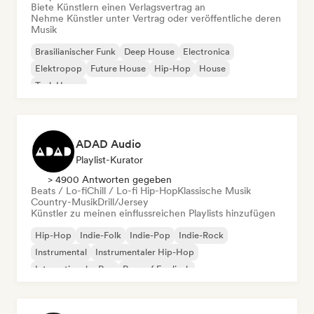
Biete Künstlern einen Verlagsvertrag an
Nehme Künstler unter Vertrag oder veröffentliche deren
Musik
Brasilianischer Funk
Deep House
Electronica
Elektropop
Future House
Hip-Hop
House
Tech House
ADAD Audio
Playlist-Kurator
> 4900 Antworten gegeben
Beats / Lo-fi
Chill / Lo-fi Hip-Hop
Klassische Musik
Country-Musik
Drill/Jersey
Künstler zu meinen einflussreichen Playlists hinzufügen
Hip-Hop
Indie-Folk
Indie-Pop
Indie-Rock
Instrumental
Instrumentaler Hip-Hop
Internationaler Rap
Rap auf Englisch