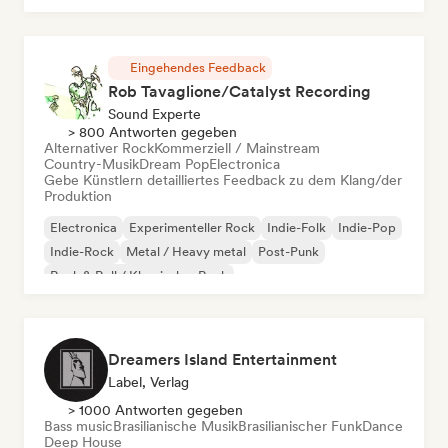
Eingehendes Feedback
Rob Tavaglione/Catalyst Recording
Sound Experte
> 800 Antworten gegeben
Alternativer Rock
Kommerziell / Mainstream
Country-Musik
Dream Pop
Electronica
Gebe Künstlern detailliertes Feedback zu dem Klang/der
Produktion
Electronica
Experimenteller Rock
Indie-Folk
Indie-Pop
Indie-Rock
Metal / Heavy metal
Post-Punk
Rock & Roll / Klassischer Rock
Dreamers Island Entertainment
Label, Verlag
> 1000 Antworten gegeben
Bass music
Brasilianische Musik
Brasilianischer Funk
Dance
Deep House