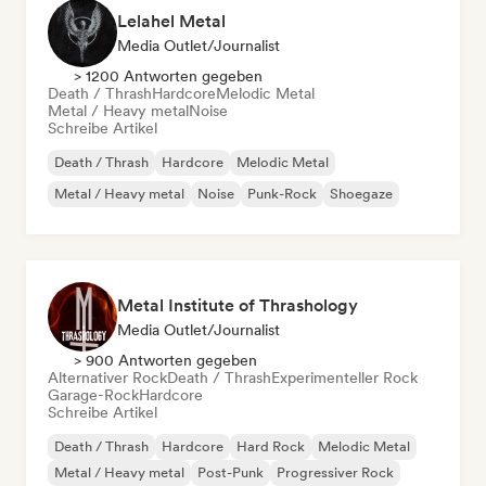
Lelahel Metal
Media Outlet/Journalist
> 1200 Antworten gegeben
Death / Thrash
Hardcore
Melodic Metal
Metal / Heavy metal
Noise
Schreibe Artikel
Death / Thrash
Hardcore
Melodic Metal
Metal / Heavy metal
Noise
Punk-Rock
Shoegaze
Metal Institute of Thrashology
Media Outlet/Journalist
> 900 Antworten gegeben
Alternativer Rock
Death / Thrash
Experimenteller Rock
Garage-Rock
Hardcore
Schreibe Artikel
Death / Thrash
Hardcore
Hard Rock
Melodic Metal
Metal / Heavy metal
Post-Punk
Progressiver Rock