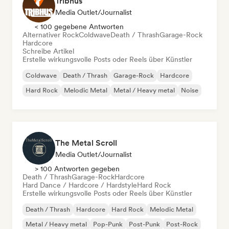
Tribhus
Media Outlet/Journalist
< 100 gegebene Antworten
Alternativer Rock
Coldwave
Death / Thrash
Garage-Rock
Hardcore
Schreibe Artikel
Erstelle wirkungsvolle Posts oder Reels über Künstler
Coldwave
Death / Thrash
Garage-Rock
Hardcore
Hard Rock
Melodic Metal
Metal / Heavy metal
Noise
The Metal Scroll
Media Outlet/Journalist
> 100 Antworten gegeben
Death / Thrash
Garage-Rock
Hardcore
Hard Dance / Hardcore / Hardstyle
Hard Rock
Erstelle wirkungsvolle Posts oder Reels über Künstler
Death / Thrash
Hardcore
Hard Rock
Melodic Metal
Metal / Heavy metal
Pop-Punk
Post-Punk
Post-Rock