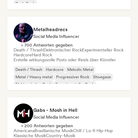
Punk-Rock
Metalheadrecs
Social Media Influencer
> 700 Antworten gegeben
Death / Thrash
Elektronischer Rock
Experimenteller Rock
Hardcore
Hard Rock
Erstelle wirkungsvolle Posts oder Reels über Künstler
Death / Thrash
Hardcore
Melodic Metal
Metal / Heavy metal
Progressiver Rock
Shoegaze
Elektronischer Rock
Experimenteller Rock
Gabs - Mosh in Hell
Social Media Influencer
> 200 Antworten gegeben
Americana
Brasilianische Musik
Chill / Lo-fi Hip-Hop
Klassische Musik
Country-Musik