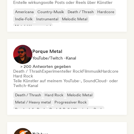
Erstelle wirkungsvolle Posts oder Reels über Künstler
Americana
Country-Musik
Death / Thrash
Hardcore
Indie-Folk
Instrumental
Melodic Metal
Metal / Heavy metal
Porque Metal
YouTube/Twitch -Kanal
> 200 Antworten gegeben
Death / Thrash
Experimenteller Rock
Filmmusik
Hardcore
Hard Rock
Teile Künstler auf meinem YouTube-, SoundCloud- oder
Twitch-Kanal
Death / Thrash
Hard Rock
Melodic Metal
Metal / Heavy metal
Progressiver Rock
Psychedelic Rock
Rock & Roll / Klassischer Rock
Experimenteller Rock