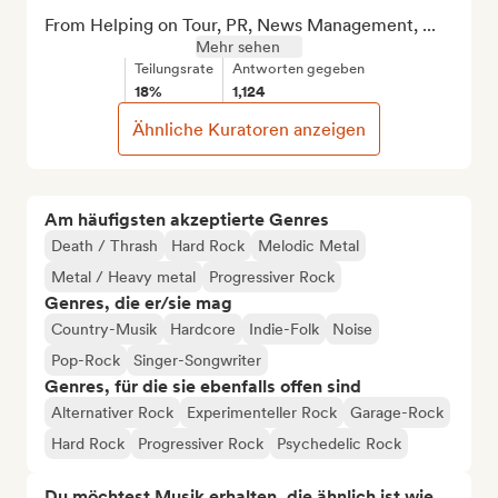
From Helping on Tour, PR, News Management, ...
Mehr sehen
Teilungsrate
Antworten gegeben
18%
1,124
Ähnliche Kuratoren anzeigen
Am häufigsten akzeptierte Genres
Death / Thrash
Hard Rock
Melodic Metal
Metal / Heavy metal
Progressiver Rock
Genres, die er/sie mag
Country-Musik
Hardcore
Indie-Folk
Noise
Pop-Rock
Singer-Songwriter
Genres, für die sie ebenfalls offen sind
Alternativer Rock
Experimenteller Rock
Garage-Rock
Hard Rock
Progressiver Rock
Psychedelic Rock
Du möchtest Musik erhalten, die ähnlich ist wie