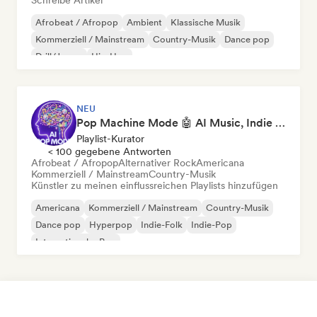
Schreibe Artikel
Afrobeat / Afropop
Ambient
Klassische Musik
Kommerziell / Mainstream
Country-Musik
Dance pop
Drill/Jersey
Hip-Hop
NEU
Pop Machine Mode 🤖 AI Music, Indie Pop & Dream Pop
Playlist-Kurator
< 100 gegebene Antworten
Afrobeat / Afropop
Alternativer Rock
Americana
Kommerziell / Mainstream
Country-Musik
Künstler zu meinen einflussreichen Playlists hinzufügen
Americana
Kommerziell / Mainstream
Country-Musik
Dance pop
Hyperpop
Indie-Folk
Indie-Pop
Internationaler Pop