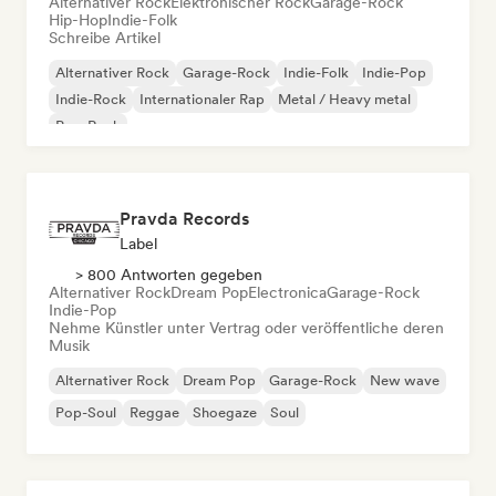
Alternativer Rock
Elektronischer Rock
Garage-Rock
Hip-Hop
Indie-Folk
Schreibe Artikel
Alternativer Rock
Garage-Rock
Indie-Folk
Indie-Pop
Indie-Rock
Internationaler Rap
Metal / Heavy metal
Pop-Rock
Pravda Records
Label
> 800 Antworten gegeben
Alternativer Rock
Dream Pop
Electronica
Garage-Rock
Indie-Pop
Nehme Künstler unter Vertrag oder veröffentliche deren
Musik
Alternativer Rock
Dream Pop
Garage-Rock
New wave
Pop-Soul
Reggae
Shoegaze
Soul