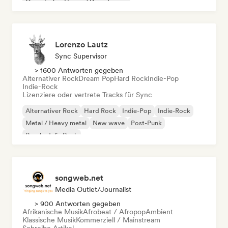
Organischer House / Downtempo
Lorenzo Lautz
Sync Supervisor
> 1600 Antworten gegeben
Alternativer Rock
Dream Pop
Hard Rock
Indie-Pop
Indie-Rock
Lizenziere oder vertrete Tracks für Sync
Alternativer Rock
Hard Rock
Indie-Pop
Indie-Rock
Metal / Heavy metal
New wave
Post-Punk
Psychedelic Rock
songweb.net
Media Outlet/Journalist
> 900 Antworten gegeben
Afrikanische Musik
Afrobeat / Afropop
Ambient
Klassische Musik
Kommerziell / Mainstream