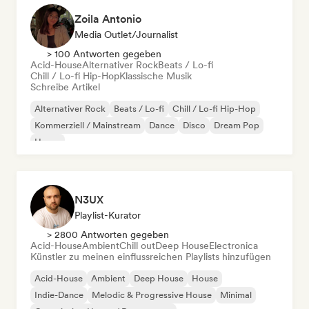
Zoila Antonio
Media Outlet/Journalist
> 100 Antworten gegeben
Acid-House
Alternativer Rock
Beats / Lo-fi
Chill / Lo-fi Hip-Hop
Klassische Musik
Schreibe Artikel
Alternativer Rock
Beats / Lo-fi
Chill / Lo-fi Hip-Hop
Kommerziell / Mainstream
Dance
Disco
Dream Pop
House
N3UX
Playlist-Kurator
> 2800 Antworten gegeben
Acid-House
Ambient
Chill out
Deep House
Electronica
Künstler zu meinen einflussreichen Playlists hinzufügen
Acid-House
Ambient
Deep House
House
Indie-Dance
Melodic & Progressive House
Minimal