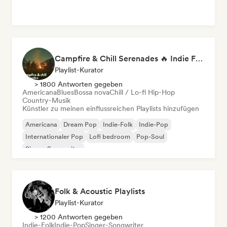
Campfire & Chill Serenades 🔥 Indie Folk, Acoustic & Singer-Songwriter
Playlist-Kurator
> 1800 Antworten gegeben
Americana
Blues
Bossa nova
Chill / Lo-fi Hip-Hop
Country-Musik
Künstler zu meinen einflussreichen Playlists hinzufügen
Americana
Dream Pop
Indie-Folk
Indie-Pop
Internationaler Pop
Lofi bedroom
Pop-Soul
Singer-Songwriter
Folk & Acoustic Playlists
Playlist-Kurator
> 1200 Antworten gegeben
Indie-Folk
Indie-Pop
Singer-Songwriter