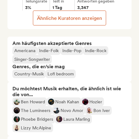
Teilungsrate
Teilt in
Antworten gegeben
3%
1 Tag
3,347
Ähnliche Kuratoren anzeigen
Am häufigsten akzeptierte Genres
Americana
Indie-Folk
Indie-Pop
Indie-Rock
Singer-Songwriter
Genres, die er/sie mag
Country-Musik
Lofi bedroom
Du möchtest Musik erhalten, die ähnlich ist wie
die von...
Ben Howard
Noah Kahan
Hozier
The Lumineers
Novo Amor
Bon Iver
Phoebe Bridgers
Laura Marling
Lizzy McAlpine