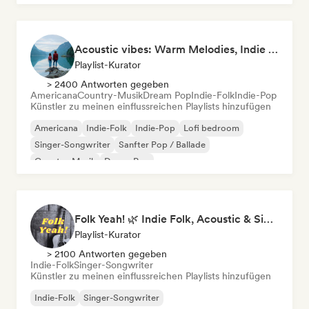
Acoustic vibes: Warm Melodies, Indie Folk & Singer-Songwriter 🏞️
Playlist-Kurator
> 2400 Antworten gegeben
Americana
Country-Musik
Dream Pop
Indie-Folk
Indie-Pop
Künstler zu meinen einflussreichen Playlists hinzufügen
Americana
Indie-Folk
Indie-Pop
Lofi bedroom
Singer-Songwriter
Sanfter Pop / Ballade
Country-Musik
Dream Pop
Folk Yeah! 🌿 Indie Folk, Acoustic & Singer-Songwriter
Playlist-Kurator
> 2100 Antworten gegeben
Indie-Folk
Singer-Songwriter
Künstler zu meinen einflussreichen Playlists hinzufügen
Indie-Folk
Singer-Songwriter