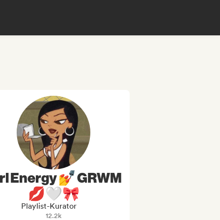
rl Energy 💅 GRWM
💋🤍🎀
Playlist-Kurator
12.2k