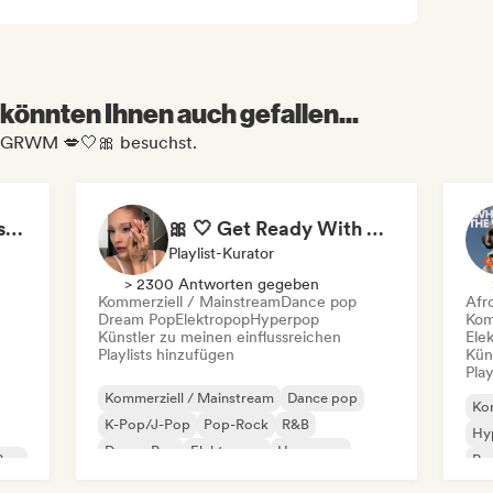
könnten Ihnen auch gefallen...
💅 GRWM 💋🤍🎀 besuchst.
slutty cocky nasty bossy mode
🎀 🤍 Get Ready With Me🤍 🎀 GRWM Playlist
Playlist-Kurator
> 2300 Antworten gegeben
Kommerziell / Mainstream
Dance pop
Afr
Dream Pop
Elektropop
Hyperpop
Kom
Künstler zu meinen einflussreichen
Ele
Playlists hinzufügen
Kün
Play
Kommerziell / Mainstream
Dance pop
Kom
K-Pop/J-Pop
Pop-Rock
R&B
Hy
Dream Pop
Elektropop
Hyperpop
 Pop
Rap