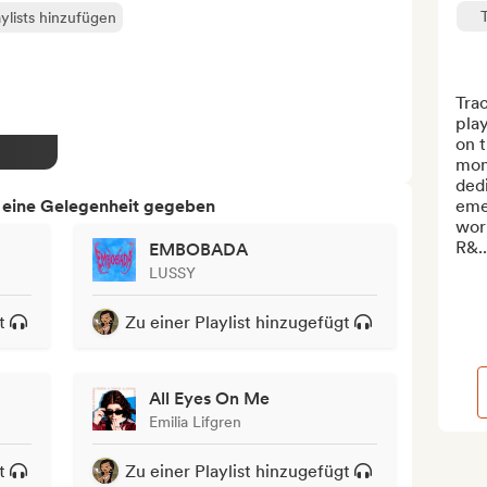
ylists hinzufügen
Trac
pla
on t
mont
dedi
h eine Gelegenheit gegeben
eme
worl
R&..
EMBOBADA
LUSSY
t
Zu einer Playlist hinzugefügt
All Eyes On Me
Emilia Lifgren
t
Zu einer Playlist hinzugefügt