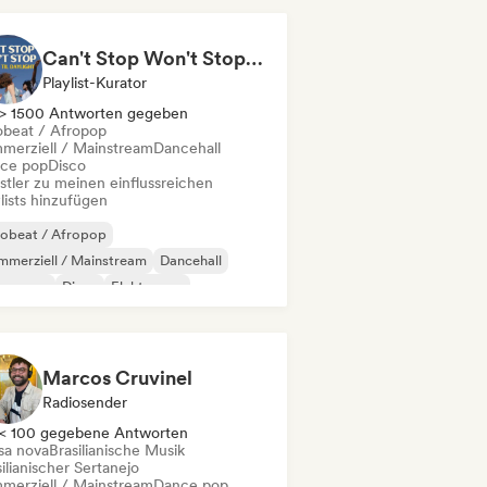
Can't Stop Won't Stop 🪩 Electropop, Dance-Pop & Nu Disco
Playlist-Kurator
> 1500 Antworten gegeben
obeat / Afropop
merziell / Mainstream
Dancehall
ce pop
Disco
stler zu meinen einflussreichen
lists hinzufügen
robeat / Afropop
merziell / Mainstream
Dancehall
nce pop
Disco
Elektropop
ernationaler Pop
Latin Pop
Marcos Cruvinel
Radiosender
< 100 gegebene Antworten
sa nova
Brasilianische Musik
ilianischer Sertanejo
merziell / Mainstream
Dance pop