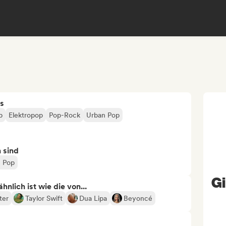
s
p
Elektropop
Pop-Rock
Urban Pop
n sind
n Pop
Gi
nlich ist wie die von...
ter
Taylor Swift
Dua Lipa
Beyoncé