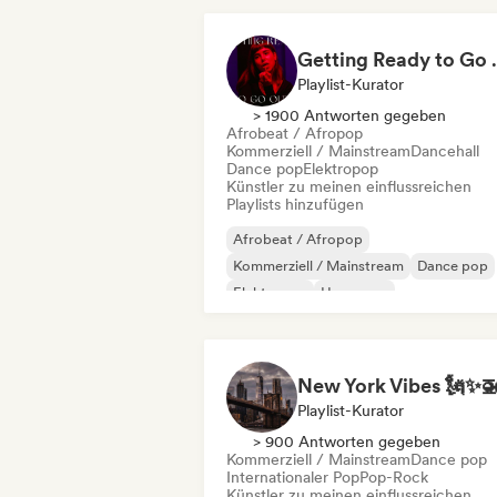
Getting 
Playlist-Kurator
> 1900 Antworten gegeben
Afrobeat / Afropop
Kommerziell / Mainstream
Dancehall
Dance pop
Elektropop
Künstler zu meinen einflussreichen
Playlists hinzufügen
Afrobeat / Afropop
Kommerziell / Mainstream
Dance pop
Elektropop
Hyperpop
Internationaler Pop
Latin Pop
Pop-So
New York Vibes 🗽✨
Playlist-Kurator
> 900 Antworten gegeben
Kommerziell / Mainstream
Dance pop
Internationaler Pop
Pop-Rock
Künstler zu meinen einflussreichen