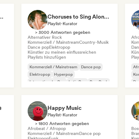
Ready to Go Out 🍒💋
Choruses to Sing Along To
Playlist-Kurator
> 3000 Antworten gegeben
Alternativer Rock
Afr
Kommerziell / Mainstream
Country-Musik
Kom
Dance pop
Elektropop
Dan
Künstler zu meinen einflussreichen
Kün
Playlists hinzufügen
Play
Kommerziell / Mainstream
Dance pop
Af
Elektropop
Hyperpop
Kom
Internationaler Pop
Latin Pop
Pop-Rock
Da
ul
Synthpop
Int

Happy Music
Playlist-Kurator
> 1800 Antworten gegeben
Afrobeat / Afropop
Bos
Kommerziell / Mainstream
Dance pop
Bras
Elektropop
Funk
Kom