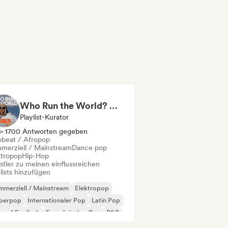
Who Run the World? Girls! 🔥 Female Empowerment Pop & Girl-Power Anthems
Playlist-Kurator
> 1700 Antworten gegeben
obeat / Afropop
merziell / Mainstream
Dance pop
ktropop
Hip-Hop
stler zu meinen einflussreichen
lists hinzufügen
merziell / Mainstream
Elektropop
perpop
Internationaler Pop
Latin Pop
 auf Englisch
Französischer Rap
R&B