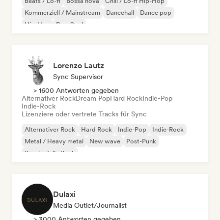
Beats / Lo-fi
Bossa nova
Chill / Lo-fi Hip-Hop
Kommerziell / Mainstream
Dancehall
Dance pop
Hip-Hop
Pop-Soul
Lorenzo Lautz
Sync Supervisor
> 1600 Antworten gegeben
Alternativer Rock
Dream Pop
Hard Rock
Indie-Pop
Indie-Rock
Lizenziere oder vertrete Tracks für Sync
Alternativer Rock
Hard Rock
Indie-Pop
Indie-Rock
Metal / Heavy metal
New wave
Post-Punk
Psychedelic Rock
Dulaxi
Media Outlet/Journalist
> 3000 Antworten gegeben