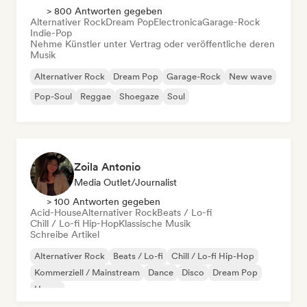
> 800 Antworten gegeben
Alternativer Rock
Dream Pop
Electronica
Garage-Rock
Indie-Pop
Nehme Künstler unter Vertrag oder veröffentliche deren
Musik
Alternativer Rock
Dream Pop
Garage-Rock
New wave
Pop-Soul
Reggae
Shoegaze
Soul
Zoila Antonio
Media Outlet/Journalist
> 100 Antworten gegeben
Acid-House
Alternativer Rock
Beats / Lo-fi
Chill / Lo-fi Hip-Hop
Klassische Musik
Schreibe Artikel
Alternativer Rock
Beats / Lo-fi
Chill / Lo-fi Hip-Hop
Kommerziell / Mainstream
Dance
Disco
Dream Pop
House