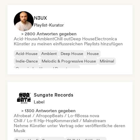
N3UX
Playlist-Kurator
> 2800 Antworten gegeben
Acid-House
Ambient
Chill out
Deep House
Electronica
Künstler zu meinen einflussreichen Playlists hinzufügen
Acid-House
Ambient
Deep House
House
Indie-Dance
Melodic & Progressive House
Minimal
Organischer House / Downtempo
Sungate Records
Label
> 1300 Antworten gegeben
Afrobeat / Afropop
Beats / Lo-fi
Bossa nova
Chill / Lo-fi Hip-Hop
Kommerziell / Mainstream
Nehme Künstler unter Vertrag oder veröffentliche deren
Musik