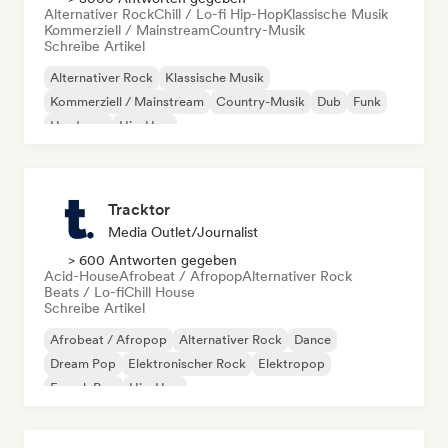
Alternativer Rock
Chill / Lo-fi Hip-Hop
Klassische Musik
Kommerziell / Mainstream
Country-Musik
Schreibe Artikel
Alternativer Rock
Klassische Musik
Kommerziell / Mainstream
Country-Musik
Dub
Funk
Hardcore
Hip-Hop
Tracktor
Media Outlet/Journalist
> 600 Antworten gegeben
Acid-House
Afrobeat / Afropop
Alternativer Rock
Beats / Lo-fi
Chill House
Schreibe Artikel
Afrobeat / Afropop
Alternativer Rock
Dance
Dream Pop
Elektronischer Rock
Elektropop
French Pop
Hip-Hop