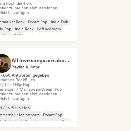
am Pop
Indie-Folk
stler zu meinen einflussreichen
lists hinzufügen
ernativer Rock
Dream Pop
Indie-Folk
ie-Pop
Indie-Rock
Lofi bedroom
p-Soul
R&B
All love songs are about you
Playlist-Kurator
> 600 Antworten gegeben
ernativer Rock
Blues
l / Lo-fi Hip-Hop
merziell / Mainstream
Dream Pop
stler zu meinen einflussreichen
lists hinzufügen
ll / Lo-fi Hip-Hop
merziell / Mainstream
Dream Pop
ie-Folk
Indie-Pop
Internationaler Pop
fi bedroom
Pop-Soul