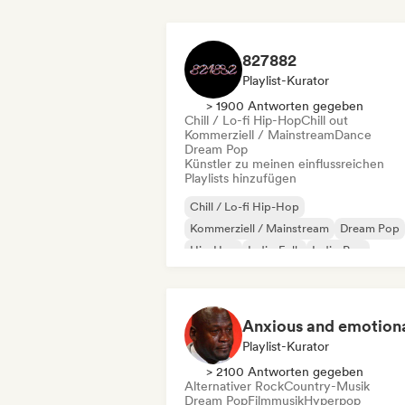
827882
Playlist-Kurator
> 1900 Antworten gegeben
Chill / Lo-fi Hip-Hop
Chill out
Kommerziell / Mainstream
Dance
Dream Pop
Künstler zu meinen einflussreichen
Playlists hinzufügen
Chill / Lo-fi Hip-Hop
Kommerziell / Mainstream
Dream Pop
Hip-Hop
Indie-Folk
Indie-Pop
Internationaler Pop
Internationaler Ra
Anxious and emotion
Playlist-Kurator
> 2100 Antworten gegeben
Alternativer Rock
Country-Musik
Dream Pop
Filmmusik
Hyperpop