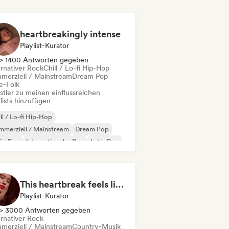
heartbreakingly intense
Playlist-Kurator
> 1400 Antworten gegeben
ernativer Rock
Chill / Lo-fi Hip-Hop
merziell / Mainstream
Dream Pop
e-Folk
stler zu meinen einflussreichen
lists hinzufügen
ll / Lo-fi Hip-Hop
merziell / Mainstream
Dream Pop
ie-Pop
Internationaler Pop
Latin Pop
p-Rock
Pop-Soul
This heartbreak feels like the end of the world
Playlist-Kurator
> 3000 Antworten gegeben
ernativer Rock
merziell / Mainstream
Country-Musik