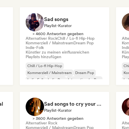
Sad songs
Playlist-Kurator
> 4600 Antworten gegeben
Alternativer Rock
Chill / Lo-fi Hip-Hop
Alt
Kommerziell / Mainstream
Dream Pop
Kom
Indie-Folk
Indi
Künstler zu meinen einflussreichen
Kün
Playlists hinzufügen
Play
Chill / Lo-fi Hip-Hop
Chi
Kommerziell / Mainstream
Dream Pop
Kom
Indie-Folk
Indie-Pop
Internationaler Pop
Ind
p
Latin Pop
Lofi bedroom
Po
al
Sad songs to cry your eyes out
Playlist-Kurator
> 3600 Antworten gegeben
Alternativer Rock
Alt
Kommerziell / Mainstream
Dream Pop
Kom