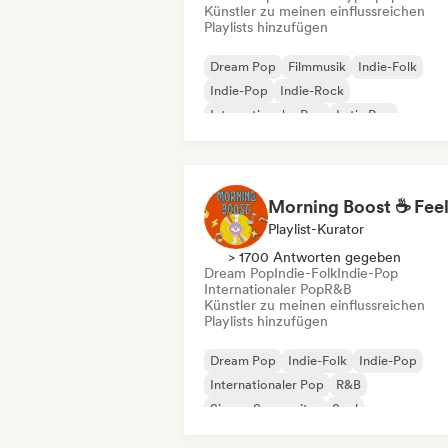
Künstler zu meinen einflussreichen
Playlists hinzufügen
Dream Pop
Filmmusik
Indie-Folk
Indie-Pop
Indie-Rock
Internationaler Pop
Latin Pop
Lofi bedroom
Playlist-Kurator
> 1700 Antworten gegeben
Dream Pop
Indie-Folk
Indie-Pop
Internationaler Pop
R&B
Künstler zu meinen einflussreichen
Playlists hinzufügen
Dream Pop
Indie-Folk
Indie-Pop
Internationaler Pop
R&B
Singer-Songwriter
Soul