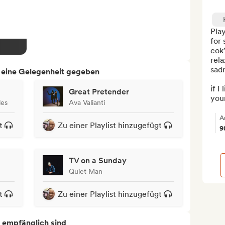
Play
for 
cok"
rel
sadn
h eine Gelegenheit gegeben
if I
Great Pretender
your
les
Ava Valianti
A
t
Zu einer Playlist hinzugefügt
9
TV on a Sunday
Quiet Man
t
Zu einer Playlist hinzugefügt
s empfänglich sind