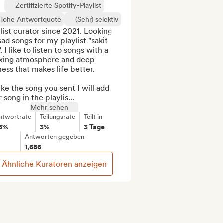
Zertifizierte Spotify-Playlist
Hohe Antwortquote
(Sehr) selektiv
list curator since 2021. Looking 
sad songs for my playlist "sakit 
. I like to listen to songs with a 
axing atmosphere and deep 
ess that makes life better.

 like the song you sent I will add 
 song in the playlis...
Mehr sehen
ntwortrate
Teilungsrate
Teilt in
8%
3%
3 Tage
Antworten gegeben
1,686
Ähnliche Kuratoren anzeigen