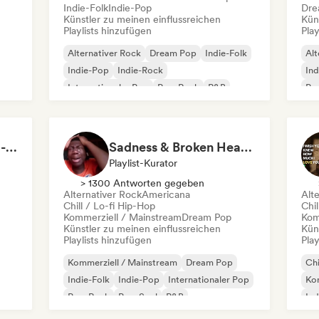
Indie-Folk
Indie-Pop
Dre
Künstler zu meinen einflussreichen
Kün
Playlists hinzufügen
Play
Alternativer Rock
Dream Pop
Indie-Folk
Alt
Indie-Pop
Indie-Rock
Ind
Internationaler Pop
Pop-Rock
R&B
Po
Morning Boost ☕ Feel-Good Funk, Soul & Neo-Soul to Wake Up
Sadness & Broken Hearts
Playlist-Kurator
> 1300 Antworten gegeben
Alternativer Rock
Americana
Alt
Chill / Lo-fi Hip-Hop
Chil
Kommerziell / Mainstream
Dream Pop
Kom
Künstler zu meinen einflussreichen
Kün
Playlists hinzufügen
Play
Kommerziell / Mainstream
Dream Pop
Chi
Indie-Folk
Indie-Pop
Internationaler Pop
Kom
Pop-Rock
Pop-Soul
R&B
Ind
Lo