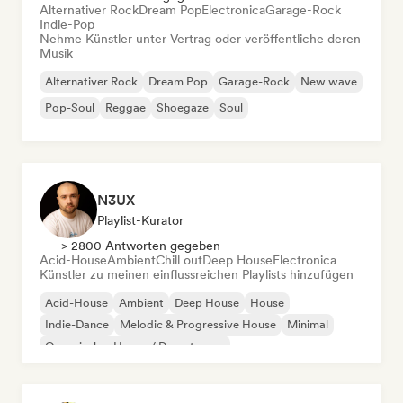
Alternativer Rock
Dream Pop
Electronica
Garage-Rock
Indie-Pop
Nehme Künstler unter Vertrag oder veröffentliche deren
Musik
Alternativer Rock
Dream Pop
Garage-Rock
New wave
Pop-Soul
Reggae
Shoegaze
Soul
N3UX
Playlist-Kurator
> 2800 Antworten gegeben
Acid-House
Ambient
Chill out
Deep House
Electronica
Künstler zu meinen einflussreichen Playlists hinzufügen
Acid-House
Ambient
Deep House
House
Indie-Dance
Melodic & Progressive House
Minimal
Organischer House / Downtempo