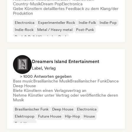
Country-Musik
Dream Pop
Electronica
Gebe Künstlern detailliertes Feedback zu dem Klang/der
Produktion
Electronica
Experimenteller Rock
Indie-Folk
Indie-Pop
Indie-Rock
Metal / Heavy metal
Post-Punk
Rock & Roll / Klassischer Rock
Dreamers Island Entertainment
Label, Verlag
> 1000 Antworten gegeben
Bass music
Brasilianische Musik
Brasilianischer Funk
Dance
Deep House
Biete Künstlern einen Verlagsvertrag an
Nehme Künstler unter Vertrag oder veröffentliche deren
Musik
Brasilianischer Funk
Deep House
Electronica
Elektropop
Future House
Hip-Hop
House
Tech House