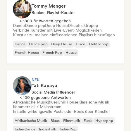
Tommy Menger
Booker, Playlist-Kurator
> 1800 Antworten gegeben
Dance
Dance pop
Deep House
Disco
Elektropop
Verbinde Künstler mit Live-Event-Möglichkeiten
Künstler zu meinen einflussreichen Playlists hinzufügen
Dance
Dance pop
Deep House
Disco
Elektropop
French-House
French Pop
House
NEU
Tati Kapaya
Social Media Influencer
< 100 gegebene Antworten
Afrikanische Musik
Blues
Chill House
Klassische Musik
Kommerziell / Mainstream
Erstelle wirkungsvolle Posts oder Reels über Künstler
Afrikanische Musik
Blues
Filmmusik
Funk
Hyperpop
Indie-Dance
Indie-Folk
Indie-Pop