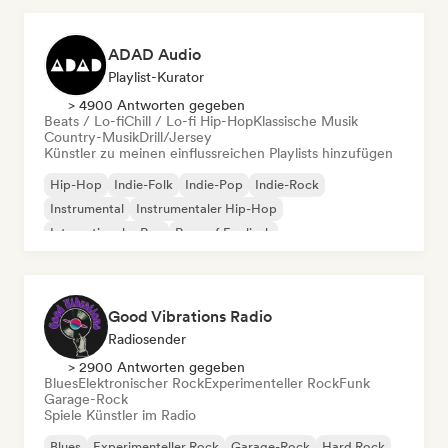
ADAD Audio
Playlist-Kurator
> 4900 Antworten gegeben
Beats / Lo-fi
Chill / Lo-fi Hip-Hop
Klassische Musik
Country-Musik
Drill/Jersey
Künstler zu meinen einflussreichen Playlists hinzufügen
Hip-Hop
Indie-Folk
Indie-Pop
Indie-Rock
Instrumental
Instrumentaler Hip-Hop
Internationaler Rap
Rap auf Englisch
Good Vibrations Radio
Radiosender
> 2900 Antworten gegeben
Blues
Elektronischer Rock
Experimenteller Rock
Funk
Garage-Rock
Spiele Künstler im Radio
Blues
Experimenteller Rock
Garage-Rock
Hard Rock