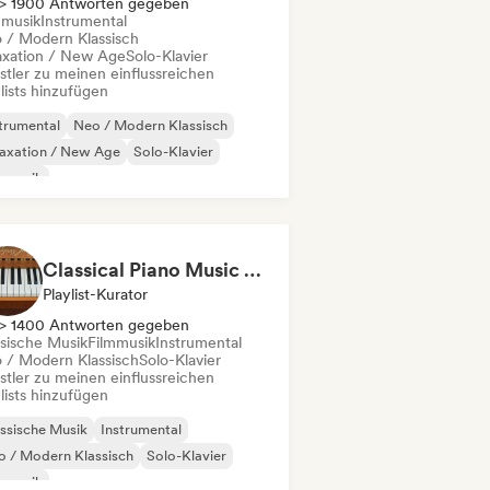
> 1900 Antworten gegeben
mmusik
Instrumental
 / Modern Klassisch
axation / New Age
Solo-Klavier
stler zu meinen einflussreichen
lists hinzufügen
trumental
Neo / Modern Klassisch
axation / New Age
Solo-Klavier
mmusik
Classical Piano Music For Deep Sleep
Playlist-Kurator
> 1400 Antworten gegeben
ssische Musik
Filmmusik
Instrumental
 / Modern Klassisch
Solo-Klavier
stler zu meinen einflussreichen
lists hinzufügen
ssische Musik
Instrumental
 / Modern Klassisch
Solo-Klavier
mmusik