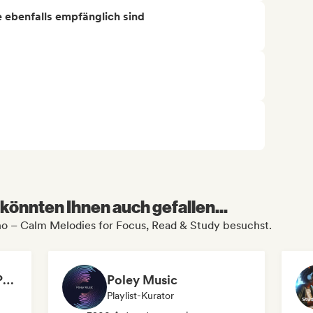
ie ebenfalls empfänglich sind
könnten Ihnen auch gefallen...
ano – Calm Melodies for Focus, Read & Study besuchst.
MNOMUSIC - SOFT PIANO and NEO-CLASSICAL
Poley Music
Playlist-Kurator