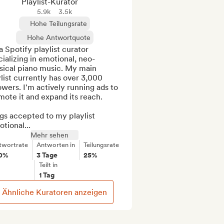
Playlist-Kurator
5.9k
3.5k
Hohe Teilungsrate
Hohe Antwortquote
a Spotify playlist curator 
ializing in emotional, neo-
sical piano music. My main 
list currently has over 3,000 
owers. I'm actively running ads to 
ote it and expand its reach.

s accepted to my playlist 
tional...
Mehr sehen
twortrate
Antworten in
Teilungsrate
0%
3 Tage
25%
Teilt in
1 Tag
Ähnliche Kuratoren anzeigen