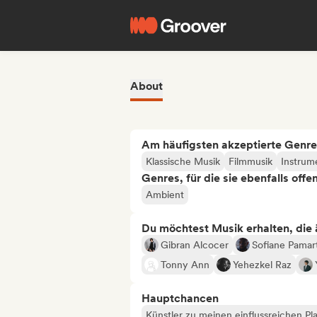
About
Am häufigsten akzeptierte Genre
Klassische Musik
Filmmusik
Instrum
Genres, für die sie ebenfalls offe
Ambient
Du möchtest Musik erhalten, die äh
Gibran Alcocer
Sofiane Pamar
Tonny Ann
Yehezkel Raz
Hauptchancen
Künstler zu meinen einflussreichen Pla