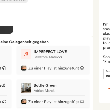
I'm 
spec
clas
play
h eine Gelegenheit gegeben
foll
prom
IMPERFECT LOVE
Song
Salvatore Masucci
"Emo
t
Zu einer Playlist hinzugefügt
An
10
ed)
Bottle Green
Adrian Małek
t
Zu einer Playlist hinzugefügt