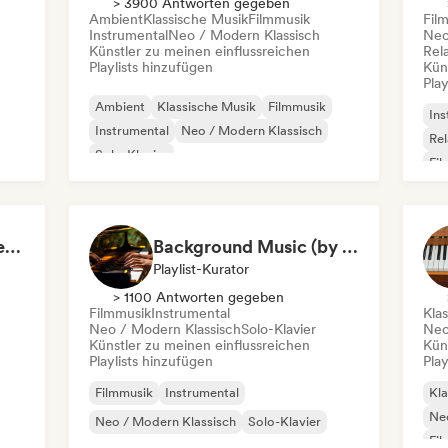
> 3900 Antworten gegeben
Ambient
Klassische Musik
Filmmusik
Fil
Instrumental
Neo / Modern Klassisch
Neo
Künstler zu meinen einflussreichen
Rel
Playlists hinzufügen
Kün
Play
Ambient
Klassische Musik
Filmmusik
Ins
Instrumental
Neo / Modern Klassisch
Rel
Solo-Klavier
Fil
Calm Your Mind 𝄞 (Kjell Sønksen)
Background Music (by Pianoman)
Playlist-Kurator
> 1100 Antworten gegeben
Filmmusik
Instrumental
Kla
Neo / Modern Klassisch
Solo-Klavier
Neo
Künstler zu meinen einflussreichen
Kün
Playlists hinzufügen
Play
Filmmusik
Instrumental
Kla
Neo
Neo / Modern Klassisch
Solo-Klavier
Fil