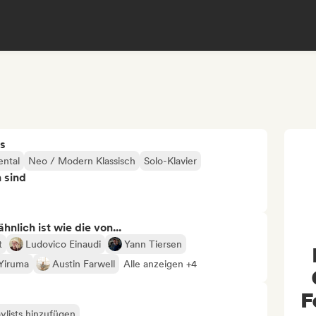
s
ental
Neo / Modern Klassisch
Solo-Klavier
n sind
nlich ist wie die von...
t
Ludovico Einaudi
Yann Tiersen
Yiruma
Austin Farwell
Alle anzeigen +4
F
ylists hinzufügen