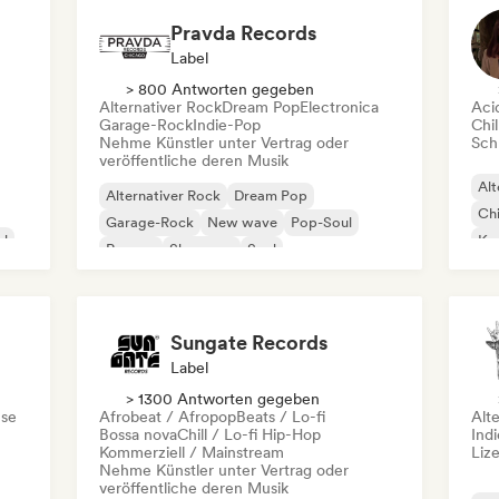
Pravda Records
Label
> 800 Antworten gegeben
Alternativer Rock
Dream Pop
Electronica
Aci
Garage-Rock
Indie-Pop
Chil
Nehme Künstler unter Vertrag oder
Schr
veröffentliche deren Musik
Alt
Alternativer Rock
Dream Pop
Chi
Garage-Rock
New wave
Pop-Soul
al
Kom
Reggae
Shoegaze
Soul
Dr
Sungate Records
Label
> 1300 Antworten gegeben
se
Afrobeat / Afropop
Beats / Lo-fi
Alt
Bossa nova
Chill / Lo-fi Hip-Hop
Ind
Kommerziell / Mainstream
Liz
Nehme Künstler unter Vertrag oder
veröffentliche deren Musik