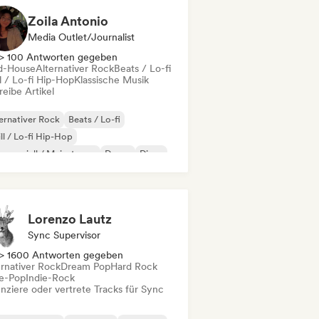
Zoila Antonio
Media Outlet/Journalist
> 100 Antworten gegeben
d-House
Alternativer Rock
Beats / Lo-fi
l / Lo-fi Hip-Hop
Klassische Musik
eibe Artikel
ernativer Rock
Beats / Lo-fi
ll / Lo-fi Hip-Hop
merziell / Mainstream
Dance
Disco
eam Pop
House
Lorenzo Lautz
Sync Supervisor
> 1600 Antworten gegeben
ernativer Rock
Dream Pop
Hard Rock
ie-Pop
Indie-Rock
enziere oder vertrete Tracks für Sync