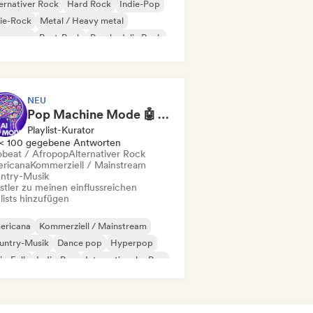
ernativer Rock
Hard Rock
Indie-Pop
ie-Rock
Metal / Heavy metal
w wave
Post-Punk
Psychedelic Rock
NEU
Pop Machine Mode 🤖 AI Music, Indie Pop & Dream Pop
Playlist-Kurator
< 100 gegebene Antworten
obeat / Afropop
Alternativer Rock
ricana
Kommerziell / Mainstream
ntry-Musik
stler zu meinen einflussreichen
lists hinzufügen
ericana
Kommerziell / Mainstream
untry-Musik
Dance pop
Hyperpop
ie-Folk
Indie-Pop
Internationaler Pop