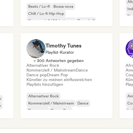
Alt
Beats / Lo-fi
Bossa nova
Ind
Chill / Lo-fi Hip-Hop
Ne
Kommerziell / Mainstream
Dancehall
Dance pop
Hip-Hop
Pop-Soul
Timothy Tunes
Playlist-Kurator
> 300 Antworten gegeben
Alternativer Rock
Afr
Kommerziell / Mainstream
Dance
Ame
Dance pop
Dream Pop
Cou
Künstler zu meinen einflussreichen
Kün
Playlists hinzufügen
Play
Alternativer Rock
Am
o
Kommerziell / Mainstream
Dance
Co
p
Dance pop
Dream Pop
Ind
Elektronischer Rock
Future House
Garage-Rock