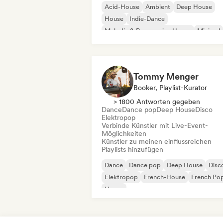
Acid-House
Ambient
Deep House
House
Indie-Dance
Melodic & Progressive House
Minimal
Organischer House / Downtempo
Tommy Menger
Booker, Playlist-Kurator
> 1800 Antworten gegeben
Dance
Dance pop
Deep House
Disco
Elektropop
Verbinde Künstler mit Live-Event-
Möglichkeiten
Künstler zu meinen einflussreichen
Playlists hinzufügen
Dance
Dance pop
Deep House
Disc
Elektropop
French-House
French Po
House