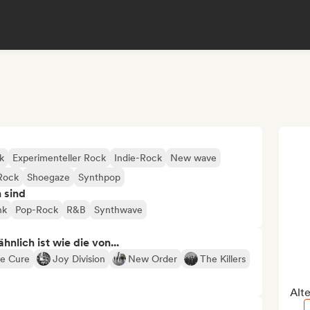
k
Experimenteller Rock
Indie-Rock
New wave
Rock
Shoegaze
Synthpop
n sind
nk
Pop-Rock
R&B
Synthwave
nlich ist wie die von...
e Cure
Joy Division
New Order
The Killers
Alt