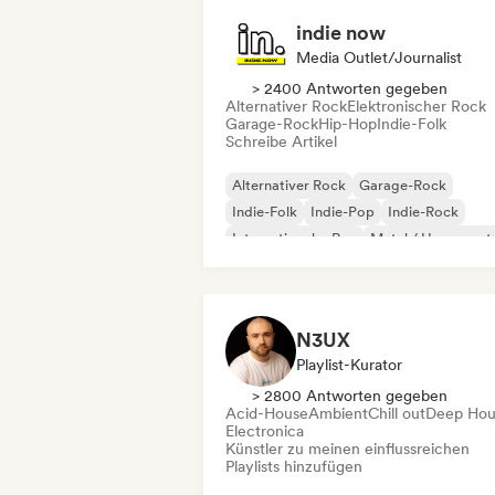
indie now
Media Outlet/Journalist
> 2400 Antworten gegeben
Alternativer Rock
Elektronischer Rock
Garage-Rock
Hip-Hop
Indie-Folk
Schreibe Artikel
Alternativer Rock
Garage-Rock
Indie-Folk
Indie-Pop
Indie-Rock
Internationaler Rap
Metal / Heavy met
Pop-Rock
N3UX
Playlist-Kurator
> 2800 Antworten gegeben
Acid-House
Ambient
Chill out
Deep Hou
Electronica
Künstler zu meinen einflussreichen
Playlists hinzufügen