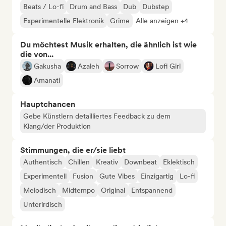
Beats / Lo-fi
Drum and Bass
Dub
Dubstep
Experimentelle Elektronik
Grime
Alle anzeigen +4
Du möchtest Musik erhalten, die ähnlich ist wie
die von...
Gakusha
Azaleh
Sorrow
Lofi Girl
Amanati
Hauptchancen
Gebe Künstlern detailliertes Feedback zu dem
Klang/der Produktion
Stimmungen, die er/sie liebt
Authentisch
Chillen
Kreativ
Downbeat
Eklektisch
Experimentell
Fusion
Gute Vibes
Einzigartig
Lo-fi
Melodisch
Midtempo
Original
Entspannend
Unterirdisch