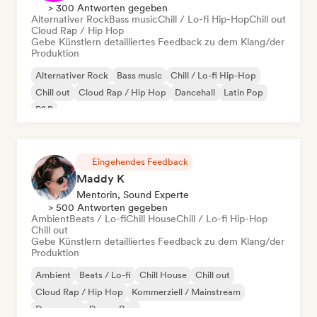
> 300 Antworten gegeben
Alternativer Rock
Bass music
Chill / Lo-fi Hip-Hop
Chill out
Cloud Rap / Hip Hop
Gebe Künstlern detailliertes Feedback zu dem Klang/der
Produktion
Alternativer Rock
Bass music
Chill / Lo-fi Hip-Hop
Chill out
Cloud Rap / Hip Hop
Dancehall
Latin Pop
R&B
Eingehendes Feedback
Maddy K
Mentorin, Sound Experte
> 500 Antworten gegeben
Ambient
Beats / Lo-fi
Chill House
Chill / Lo-fi Hip-Hop
Chill out
Gebe Künstlern detailliertes Feedback zu dem Klang/der
Produktion
Ambient
Beats / Lo-fi
Chill House
Chill out
Cloud Rap / Hip Hop
Kommerziell / Mainstream
Dance pop
Dream Pop