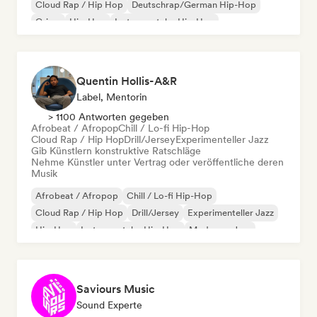
Cloud Rap / Hip Hop
Deutschrap/German Hip-Hop
Grime
Hip-Hop
Instrumentaler Hip-Hop
Internationaler Rap
Quentin Hollis-A&R
Label, Mentorin
> 1100 Antworten gegeben
Afrobeat / Afropop
Chill / Lo-fi Hip-Hop
Cloud Rap / Hip Hop
Drill/Jersey
Experimenteller Jazz
Gib Künstlern konstruktive Ratschläge
Nehme Künstler unter Vertrag oder veröffentliche deren
Musik
Afrobeat / Afropop
Chill / Lo-fi Hip-Hop
Cloud Rap / Hip Hop
Drill/Jersey
Experimenteller Jazz
Hip-Hop
Instrumentaler Hip-Hop
Moderner Jazz
Saviours Music
Sound Experte