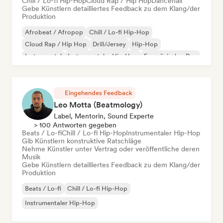
Chill / Lo-fi Hip-Hop
Cloud Rap / Hip Hop
Dancehall
Gebe Künstlern detailliertes Feedback zu dem Klang/der
Produktion
Afrobeat / Afropop
Chill / Lo-fi Hip-Hop
Cloud Rap / Hip Hop
Drill/Jersey
Hip-Hop
Instrumental
Instrumentaler Hip-Hop
Französischer Rap
Eingehendes Feedback
Leo Motta (Beatmology)
Label, Mentorin, Sound Experte
> 100 Antworten gegeben
Beats / Lo-fi
Chill / Lo-fi Hip-Hop
Instrumentaler Hip-Hop
Gib Künstlern konstruktive Ratschläge
Nehme Künstler unter Vertrag oder veröffentliche deren
Musik
Gebe Künstlern detailliertes Feedback zu dem Klang/der
Produktion
Beats / Lo-fi
Chill / Lo-fi Hip-Hop
Instrumentaler Hip-Hop