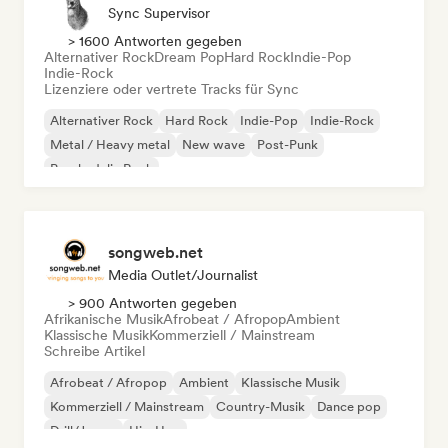
Sync Supervisor
> 1600 Antworten gegeben
Alternativer Rock
Dream Pop
Hard Rock
Indie-Pop
Indie-Rock
Lizenziere oder vertrete Tracks für Sync
Alternativer Rock
Hard Rock
Indie-Pop
Indie-Rock
Metal / Heavy metal
New wave
Post-Punk
Psychedelic Rock
songweb.net
Media Outlet/Journalist
> 900 Antworten gegeben
Afrikanische Musik
Afrobeat / Afropop
Ambient
Klassische Musik
Kommerziell / Mainstream
Schreibe Artikel
Afrobeat / Afropop
Ambient
Klassische Musik
Kommerziell / Mainstream
Country-Musik
Dance pop
Drill/Jersey
Hip-Hop