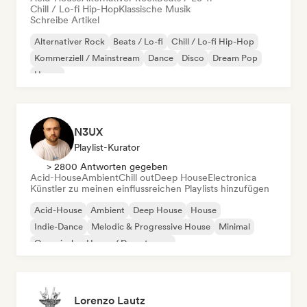
Chill / Lo-fi Hip-Hop
Klassische Musik
Schreibe Artikel
Alternativer Rock
Beats / Lo-fi
Chill / Lo-fi Hip-Hop
Kommerziell / Mainstream
Dance
Disco
Dream Pop
House
N3UX
Playlist-Kurator
> 2800 Antworten gegeben
Acid-House
Ambient
Chill out
Deep House
Electronica
Künstler zu meinen einflussreichen Playlists hinzufügen
Acid-House
Ambient
Deep House
House
Indie-Dance
Melodic & Progressive House
Minimal
Organischer House / Downtempo
Lorenzo Lautz