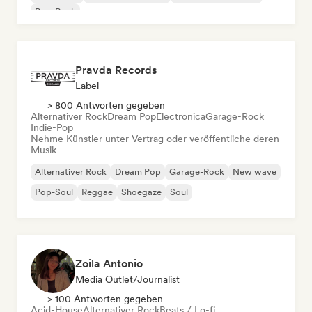
Pop-Rock
Pravda Records
Label
> 800 Antworten gegeben
Alternativer Rock
Dream Pop
Electronica
Garage-Rock
Indie-Pop
Nehme Künstler unter Vertrag oder veröffentliche deren
Musik
Alternativer Rock
Dream Pop
Garage-Rock
New wave
Pop-Soul
Reggae
Shoegaze
Soul
Zoila Antonio
Media Outlet/Journalist
> 100 Antworten gegeben
Acid-House
Alternativer Rock
Beats / Lo-fi