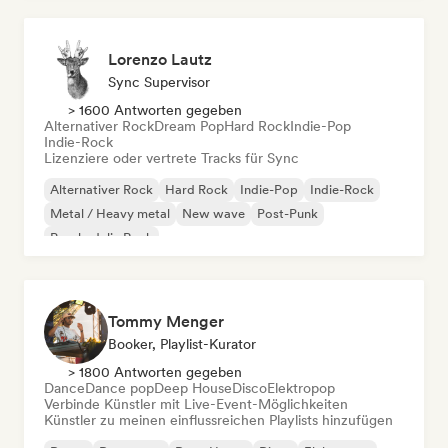
Lorenzo Lautz
Sync Supervisor
> 1600 Antworten gegeben
Alternativer Rock
Dream Pop
Hard Rock
Indie-Pop
Indie-Rock
Lizenziere oder vertrete Tracks für Sync
Alternativer Rock
Hard Rock
Indie-Pop
Indie-Rock
Metal / Heavy metal
New wave
Post-Punk
Psychedelic Rock
Tommy Menger
Booker, Playlist-Kurator
> 1800 Antworten gegeben
Dance
Dance pop
Deep House
Disco
Elektropop
Verbinde Künstler mit Live-Event-Möglichkeiten
Künstler zu meinen einflussreichen Playlists hinzufügen