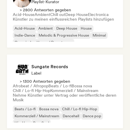
Playlist-Kurator
> 2800 Antworten gegeben
Acid-House
Ambient
Chill out
Deep House
Electronica
Künstler zu meinen einflussreichen Playlists hinzufügen
Acid-House
Ambient
Deep House
House
Indie-Dance
Melodic & Progressive House
Minimal
Organischer House / Downtempo
Sungate Records
Label
> 1300 Antworten gegeben
Afrobeat / Afropop
Beats / Lo-fi
Bossa nova
Chill / Lo-fi Hip-Hop
Kommerziell / Mainstream
Nehme Künstler unter Vertrag oder veröffentliche deren
Musik
Beats / Lo-fi
Bossa nova
Chill / Lo-fi Hip-Hop
Kommerziell / Mainstream
Dancehall
Dance pop
Hip-Hop
Pop-Soul