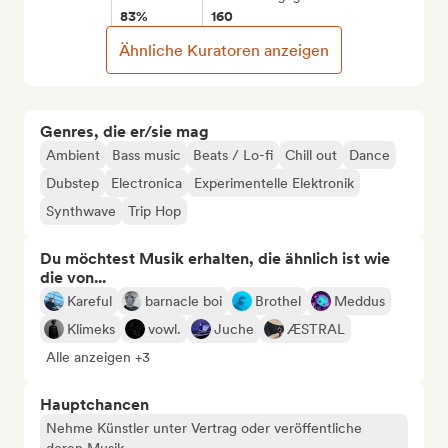
83%
160
Ähnliche Kuratoren anzeigen
Genres, die er/sie mag
Ambient
Bass music
Beats / Lo-fi
Chill out
Dance
Dubstep
Electronica
Experimentelle Elektronik
Synthwave
Trip Hop
Du möchtest Musik erhalten, die ähnlich ist wie
die von...
Kareful
barnacle boi
Brothel
Meddus
Klimeks
vowl.
Juche
ÆSTRAL
Alle anzeigen +3
Hauptchancen
Nehme Künstler unter Vertrag oder veröffentliche