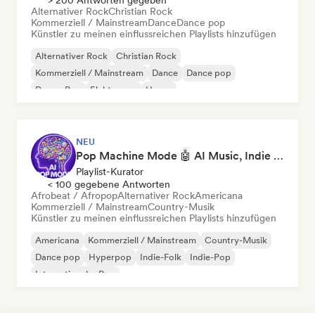
> 200 Antworten gegeben
Alternativer Rock
Christian Rock
Kommerziell / Mainstream
Dance
Dance pop
Künstler zu meinen einflussreichen Playlists hinzufügen
Alternativer Rock
Christian Rock
Kommerziell / Mainstream
Dance
Dance pop
Dream Pop
Elektropop
House
NEU
Pop Machine Mode 🤖 AI Music, Indie Pop & Dream Pop
Playlist-Kurator
< 100 gegebene Antworten
Afrobeat / Afropop
Alternativer Rock
Americana
Kommerziell / Mainstream
Country-Musik
Künstler zu meinen einflussreichen Playlists hinzufügen
Americana
Kommerziell / Mainstream
Country-Musik
Dance pop
Hyperpop
Indie-Folk
Indie-Pop
Internationaler Pop