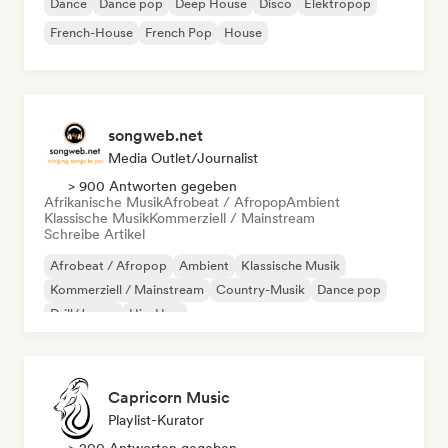
Dance
Dance pop
Deep House
Disco
Elektropop
French-House
French Pop
House
songweb.net
Media Outlet/Journalist
> 900 Antworten gegeben
Afrikanische Musik
Afrobeat / Afropop
Ambient
Klassische Musik
Kommerziell / Mainstream
Schreibe Artikel
Afrobeat / Afropop
Ambient
Klassische Musik
Kommerziell / Mainstream
Country-Musik
Dance pop
Drill/Jersey
Hip-Hop
Capricorn Music
Playlist-Kurator