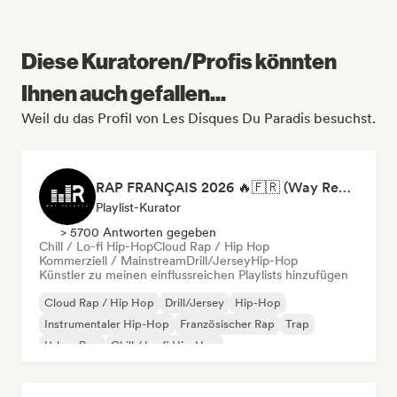
Diese Kuratoren/Profis könnten
Ihnen auch gefallen...
Weil du das Profil von Les Disques Du Paradis besuchst.
RAP FRANÇAIS 2026 🔥🇫🇷 (Way Records)
Playlist-Kurator
> 5700 Antworten gegeben
Chill / Lo-fi Hip-Hop
Cloud Rap / Hip Hop
Kommerziell / Mainstream
Drill/Jersey
Hip-Hop
Künstler zu meinen einflussreichen Playlists hinzufügen
Cloud Rap / Hip Hop
Drill/Jersey
Hip-Hop
Instrumentaler Hip-Hop
Französischer Rap
Trap
Urban Pop
Chill / Lo-fi Hip-Hop