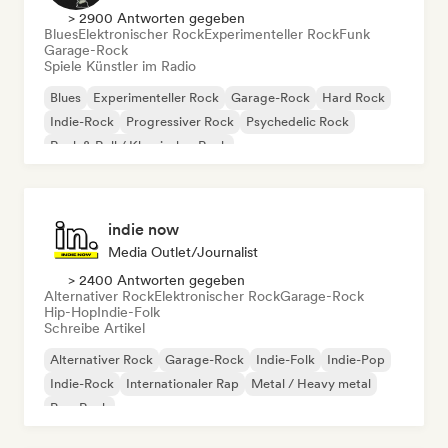
> 2900 Antworten gegeben
Blues
Elektronischer Rock
Experimenteller Rock
Funk
Garage-Rock
Spiele Künstler im Radio
Blues
Experimenteller Rock
Garage-Rock
Hard Rock
Indie-Rock
Progressiver Rock
Psychedelic Rock
Rock & Roll / Klassischer Rock
indie now
Media Outlet/Journalist
> 2400 Antworten gegeben
Alternativer Rock
Elektronischer Rock
Garage-Rock
Hip-Hop
Indie-Folk
Schreibe Artikel
Alternativer Rock
Garage-Rock
Indie-Folk
Indie-Pop
Indie-Rock
Internationaler Rap
Metal / Heavy metal
Pop-Rock