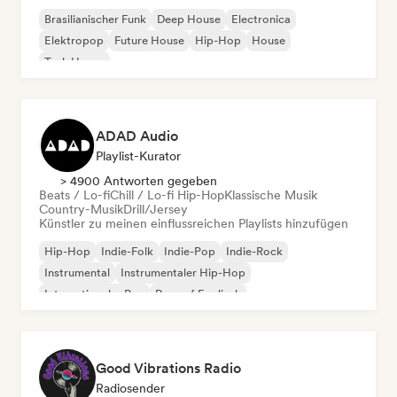
Brasilianischer Funk
Deep House
Electronica
Elektropop
Future House
Hip-Hop
House
Tech House
ADAD Audio
Playlist-Kurator
> 4900 Antworten gegeben
Beats / Lo-fi
Chill / Lo-fi Hip-Hop
Klassische Musik
Country-Musik
Drill/Jersey
Künstler zu meinen einflussreichen Playlists hinzufügen
Hip-Hop
Indie-Folk
Indie-Pop
Indie-Rock
Instrumental
Instrumentaler Hip-Hop
Internationaler Rap
Rap auf Englisch
Good Vibrations Radio
Radiosender