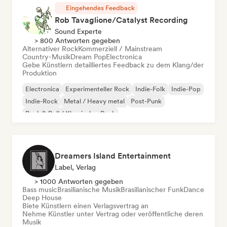
Eingehendes Feedback
Rob Tavaglione/Catalyst Recording
Sound Experte
> 800 Antworten gegeben
Alternativer Rock
Kommerziell / Mainstream
Country-Musik
Dream Pop
Electronica
Gebe Künstlern detailliertes Feedback zu dem Klang/der
Produktion
Electronica
Experimenteller Rock
Indie-Folk
Indie-Pop
Indie-Rock
Metal / Heavy metal
Post-Punk
Rock & Roll / Klassischer Rock
Dreamers Island Entertainment
Label, Verlag
> 1000 Antworten gegeben
Bass music
Brasilianische Musik
Brasilianischer Funk
Dance
Deep House
Biete Künstlern einen Verlagsvertrag an
Nehme Künstler unter Vertrag oder veröffentliche deren
Musik