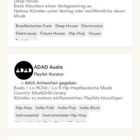
Deep House
Biete Künstlern einen Verlagsvertrag an
Nehme Künstler unter Vertrag oder veröffentliche deren
Musik
Brasilianischer Funk
Deep House
Electronica
Elektropop
Future House
Hip-Hop
House
Tech House
ADAD Audio
Playlist-Kurator
> 4900 Antworten gegeben
Beats / Lo-fi
Chill / Lo-fi Hip-Hop
Klassische Musik
Country-Musik
Drill/Jersey
Künstler zu meinen einflussreichen Playlists hinzufügen
Hip-Hop
Indie-Folk
Indie-Pop
Indie-Rock
Instrumental
Instrumentaler Hip-Hop
Internationaler Rap
Rap auf Englisch