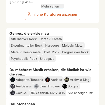
go along wit...
Mehr sehen
Ähnliche Kuratoren anzeigen
Genres, die er/sie mag
Alternativer Rock
Death / Thrash
Experimenteller Rock
Hardcore
Melodic Metal
Metal / Heavy metal
Post-Rock
Progressiver Rock
Psychedelic Rock
Shoegaze
Du möchtest Musik erhalten, die ähnlich ist wie
die von...
Adoperta Tenebris
Aorlhac
Archvile King
Au-Dessus
Blurr Thrower
Borgne
ColdCell
CORPUS DIAVOLIS
Alle anzeigen +12
Hauptchancen