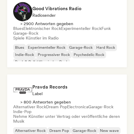
Good Vibrations Radio
Radiosender
> 2900 Antworten gegeben
Blues
Elektronischer Rock
Experimenteller Rock
Funk
Garage-Rock
Spiele Künstler im Radio
Blues
Experimenteller Rock
Garage-Rock
Hard Rock
Indie-Rock
Progressiver Rock
Psychedelic Rock
Rock & Roll / Klassischer Rock
Pravda Records
Label
> 800 Antworten gegeben
Alternativer Rock
Dream Pop
Electronica
Garage-Rock
Indie-Pop
Nehme Künstler unter Vertrag oder veröffentliche deren
Musik
Alternativer Rock
Dream Pop
Garage-Rock
New wave