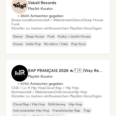
Vokall Records
Playlist-Kurator
> 3500 Antworten gegeben
Bossa nova
Kommerziell / Mainstream
Dance
Deep House
Funk
Künstler zu meinen einflussreichen Playlists hinzufügen
Dance
Deep House
Funk
Funky / Jackin House
House
Indie-Pop
Nu-disco / Italo
Pop-Soul
RAP FRANÇAIS 2026 🔥🇫🇷 (Way Records)
Playlist-Kurator
> 5700 Antworten gegeben
Chill / Lo-fi Hip-Hop
Cloud Rap / Hip Hop
Kommerziell / Mainstream
Drill/Jersey
Hip-Hop
Künstler zu meinen einflussreichen Playlists hinzufügen
Cloud Rap / Hip Hop
Drill/Jersey
Hip-Hop
Instrumentaler Hip-Hop
Französischer Rap
Trap