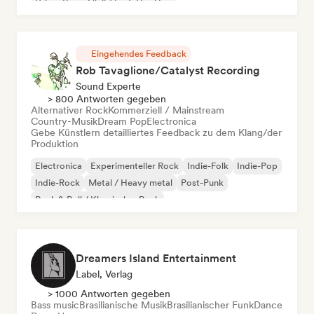
Urban Pop
Chill / Lo-fi Hip-Hop
Eingehendes Feedback
Rob Tavaglione/Catalyst Recording
Sound Experte
> 800 Antworten gegeben
Alternativer Rock
Kommerziell / Mainstream
Country-Musik
Dream Pop
Electronica
Gebe Künstlern detailliertes Feedback zu dem Klang/der
Produktion
Electronica
Experimenteller Rock
Indie-Folk
Indie-Pop
Indie-Rock
Metal / Heavy metal
Post-Punk
Rock & Roll / Klassischer Rock
Dreamers Island Entertainment
Label, Verlag
> 1000 Antworten gegeben
Bass music
Brasilianische Musik
Brasilianischer Funk
Dance