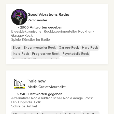
Good Vibrations Radio
Radiosender
> 2900 Antworten gegeben
Blues
Elektronischer Rock
Experimenteller Rock
Funk
Garage-Rock
Spiele Künstler im Radio
Blues
Experimenteller Rock
Garage-Rock
Hard Rock
Indie-Rock
Progressiver Rock
Psychedelic Rock
Rock & Roll / Klassischer Rock
indie now
Media Outlet/Journalist
> 2400 Antworten gegeben
Alternativer Rock
Elektronischer Rock
Garage-Rock
Hip-Hop
Indie-Folk
Schreibe Artikel