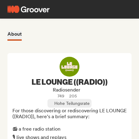
About
LE LOUNGE ((RADIO))
Radiosender
749
205
Hohe Teilungsrate
For those discovering or rediscovering LE LOUNGE 
((RADIO)), here’s a brief summary:

📻 a free radio station  

🎙️ live shows and replays  
