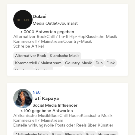
Dulaxi
Media Outlet/Journalist
> 3000 Antworten gegeben
Alternativer Rock
Chill / Lo-fi Hip-Hop
Klassische Musik
Kommerziell / Mainstream
Country-Musik
Schreibe Artikel
Alternativer Rock
Klassische Musik
Kommerziell / Mainstream
Country-Musik
Dub
Funk
Hardcore
Hip-Hop
NEU
Tati Kapaya
Social Media Influencer
< 100 gegebene Antworten
Afrikanische Musik
Blues
Chill House
Klassische Musik
Kommerziell / Mainstream
Erstelle wirkungsvolle Posts oder Reels über Künstler
Afrikanische Musik
Blues
Filmmusik
Funk
Hyperpop