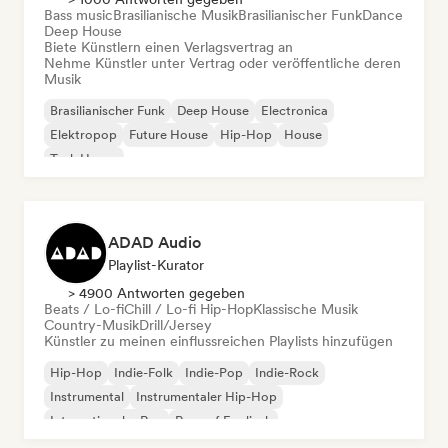
Bass music
Brasilianische Musik
Brasilianischer Funk
Dance
Deep House
Biete Künstlern einen Verlagsvertrag an
Nehme Künstler unter Vertrag oder veröffentliche deren
Musik
Brasilianischer Funk
Deep House
Electronica
Elektropop
Future House
Hip-Hop
House
Tech House
ADAD Audio
Playlist-Kurator
> 4900 Antworten gegeben
Beats / Lo-fi
Chill / Lo-fi Hip-Hop
Klassische Musik
Country-Musik
Drill/Jersey
Künstler zu meinen einflussreichen Playlists hinzufügen
Hip-Hop
Indie-Folk
Indie-Pop
Indie-Rock
Instrumental
Instrumentaler Hip-Hop
Internationaler Rap
Rap auf Englisch