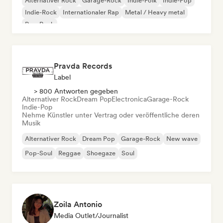
Alternativer Rock
Garage-Rock
Indie-Folk
Indie-Pop
Indie-Rock
Internationaler Rap
Metal / Heavy metal
Pop-Rock
Pravda Records
Label
> 800 Antworten gegeben
Alternativer Rock
Dream Pop
Electronica
Garage-Rock
Indie-Pop
Nehme Künstler unter Vertrag oder veröffentliche deren
Musik
Alternativer Rock
Dream Pop
Garage-Rock
New wave
Pop-Soul
Reggae
Shoegaze
Soul
Zoila Antonio
Media Outlet/Journalist