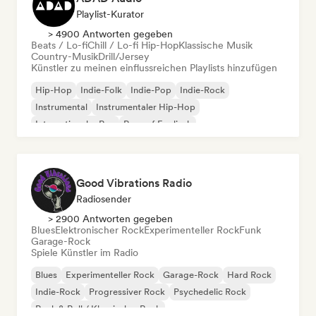
Playlist-Kurator
> 4900 Antworten gegeben
Beats / Lo-fi
Chill / Lo-fi Hip-Hop
Klassische Musik
Country-Musik
Drill/Jersey
Künstler zu meinen einflussreichen Playlists hinzufügen
Hip-Hop
Indie-Folk
Indie-Pop
Indie-Rock
Instrumental
Instrumentaler Hip-Hop
Internationaler Rap
Rap auf Englisch
Good Vibrations Radio
Radiosender
> 2900 Antworten gegeben
Blues
Elektronischer Rock
Experimenteller Rock
Funk
Garage-Rock
Spiele Künstler im Radio
Blues
Experimenteller Rock
Garage-Rock
Hard Rock
Indie-Rock
Progressiver Rock
Psychedelic Rock
Rock & Roll / Klassischer Rock