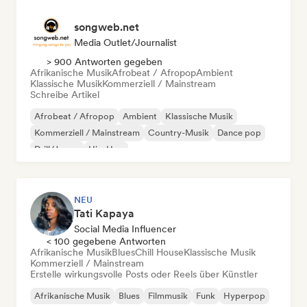
songweb.net
Media Outlet/Journalist
> 900 Antworten gegeben
Afrikanische Musik
Afrobeat / Afropop
Ambient
Klassische Musik
Kommerziell / Mainstream
Schreibe Artikel
Afrobeat / Afropop
Ambient
Klassische Musik
Kommerziell / Mainstream
Country-Musik
Dance pop
Drill/Jersey
Hip-Hop
NEU
Tati Kapaya
Social Media Influencer
< 100 gegebene Antworten
Afrikanische Musik
Blues
Chill House
Klassische Musik
Kommerziell / Mainstream
Erstelle wirkungsvolle Posts oder Reels über Künstler
Afrikanische Musik
Blues
Filmmusik
Funk
Hyperpop