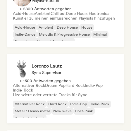
Playlist-Kurator
> 2800 Antworten gegeben
Acid-House
Ambient
Chill out
Deep House
Electronica
Künstler zu meinen einflussreichen Playlists hinzufügen
Acid-House
Ambient
Deep House
House
Indie-Dance
Melodic & Progressive House
Minimal
Organischer House / Downtempo
Lorenzo Lautz
Sync Supervisor
> 1600 Antworten gegeben
Alternativer Rock
Dream Pop
Hard Rock
Indie-Pop
Indie-Rock
Lizenziere oder vertrete Tracks für Sync
Alternativer Rock
Hard Rock
Indie-Pop
Indie-Rock
Metal / Heavy metal
New wave
Post-Punk
Psychedelic Rock