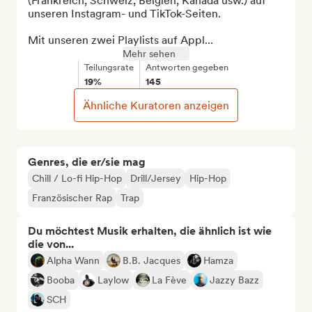
(Frankreich, Schweiz, Belgien, Kanada usw.) auf 
unseren Instagram- und TikTok-Seiten.

Mit unseren zwei Playlists auf Appl...
Mehr sehen
Teilungsrate
Antworten gegeben
19%
145
Ähnliche Kuratoren anzeigen
Genres, die er/sie mag
Chill / Lo-fi Hip-Hop
Drill/Jersey
Hip-Hop
Französischer Rap
Trap
Du möchtest Musik erhalten, die ähnlich ist wie
die von...
Alpha Wann
B.B. Jacques
Hamza
Booba
Laylow
La Fève
Jazzy Bazz
SCH