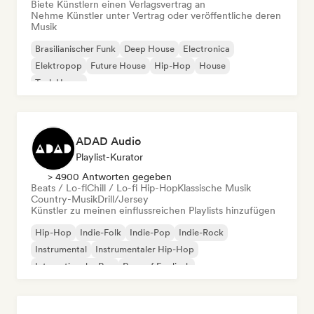
Biete Künstlern einen Verlagsvertrag an
Nehme Künstler unter Vertrag oder veröffentliche deren
Musik
Brasilianischer Funk
Deep House
Electronica
Elektropop
Future House
Hip-Hop
House
Tech House
ADAD Audio
Playlist-Kurator
> 4900 Antworten gegeben
Beats / Lo-fi
Chill / Lo-fi Hip-Hop
Klassische Musik
Country-Musik
Drill/Jersey
Künstler zu meinen einflussreichen Playlists hinzufügen
Hip-Hop
Indie-Folk
Indie-Pop
Indie-Rock
Instrumental
Instrumentaler Hip-Hop
Internationaler Rap
Rap auf Englisch