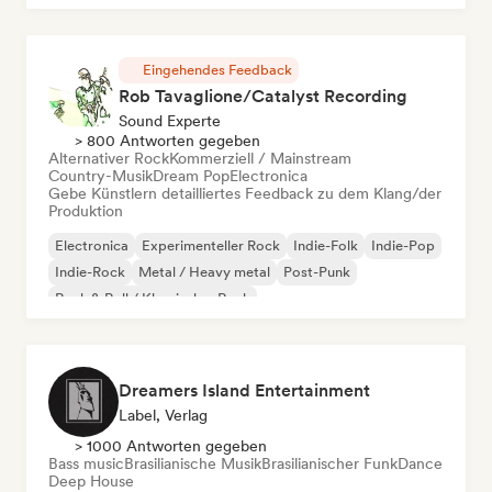
Eingehendes Feedback
Rob Tavaglione/Catalyst Recording
Sound Experte
> 800 Antworten gegeben
Alternativer Rock
Kommerziell / Mainstream
Country-Musik
Dream Pop
Electronica
Gebe Künstlern detailliertes Feedback zu dem Klang/der
Produktion
Electronica
Experimenteller Rock
Indie-Folk
Indie-Pop
Indie-Rock
Metal / Heavy metal
Post-Punk
Rock & Roll / Klassischer Rock
Dreamers Island Entertainment
Label, Verlag
> 1000 Antworten gegeben
Bass music
Brasilianische Musik
Brasilianischer Funk
Dance
Deep House