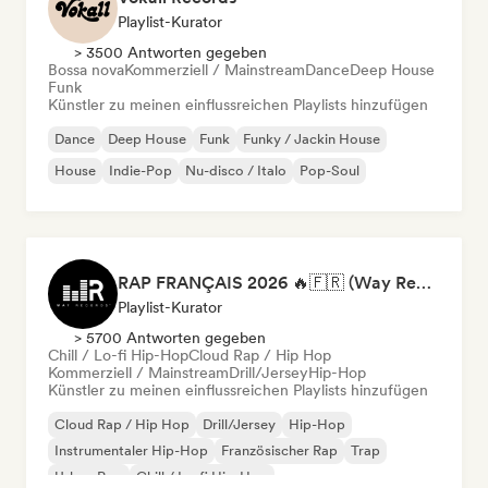
Playlist-Kurator
> 3500 Antworten gegeben
Bossa nova
Kommerziell / Mainstream
Dance
Deep House
Funk
Künstler zu meinen einflussreichen Playlists hinzufügen
Dance
Deep House
Funk
Funky / Jackin House
House
Indie-Pop
Nu-disco / Italo
Pop-Soul
RAP FRANÇAIS 2026 🔥🇫🇷 (Way Records)
Playlist-Kurator
> 5700 Antworten gegeben
Chill / Lo-fi Hip-Hop
Cloud Rap / Hip Hop
Kommerziell / Mainstream
Drill/Jersey
Hip-Hop
Künstler zu meinen einflussreichen Playlists hinzufügen
Cloud Rap / Hip Hop
Drill/Jersey
Hip-Hop
Instrumentaler Hip-Hop
Französischer Rap
Trap
Urban Pop
Chill / Lo-fi Hip-Hop