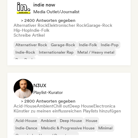
indie now
Media Outlet/Journalist
> 2400 Antworten gegeben
Alternativer Rock
Elektronischer Rock
Garage-Rock
Hip-Hop
Indie-Folk
Schreibe Artikel
Alternativer Rock
Garage-Rock
Indie-Folk
Indie-Pop
Indie-Rock
Internationaler Rap
Metal / Heavy metal
Pop-Rock
N3UX
Playlist-Kurator
> 2800 Antworten gegeben
Acid-House
Ambient
Chill out
Deep House
Electronica
Künstler zu meinen einflussreichen Playlists hinzufügen
Acid-House
Ambient
Deep House
House
Indie-Dance
Melodic & Progressive House
Minimal
Organischer House / Downtempo