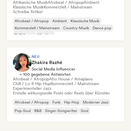
Afrikanische Musik
Afrobeat / Afropop
Ambient
Klassische Musik
Kommerziell / Mainstream
Schreibe Artikel
Afrobeat / Afropop
Ambient
Klassische Musik
Kommerziell / Mainstream
Country-Musik
Dance pop
Drill/Jersey
Hip-Hop
NEU
Zhakira Razhé
Social Media Influencer
< 100 gegebene Antworten
Afrobeat / Afropop
Afro House / Amapiano
Chill / Lo-fi Hip-Hop
Kommerziell / Mainstream
Experimenteller Jazz
Erstelle wirkungsvolle Posts oder Reels über Künstler
Afrobeat / Afropop
Funk
Hip-Hop
Moderner Jazz
Pop-Soul
R&B
Singer-Songwriter
Soul