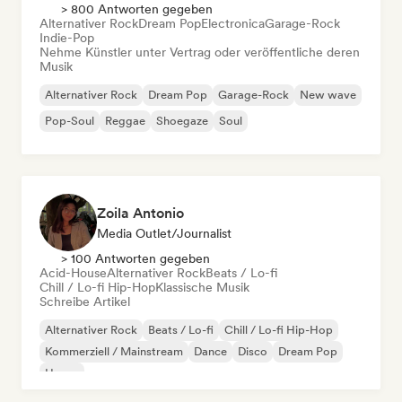
> 800 Antworten gegeben
Alternativer Rock
Dream Pop
Electronica
Garage-Rock
Indie-Pop
Nehme Künstler unter Vertrag oder veröffentliche deren
Musik
Alternativer Rock
Dream Pop
Garage-Rock
New wave
Pop-Soul
Reggae
Shoegaze
Soul
Zoila Antonio
Media Outlet/Journalist
> 100 Antworten gegeben
Acid-House
Alternativer Rock
Beats / Lo-fi
Chill / Lo-fi Hip-Hop
Klassische Musik
Schreibe Artikel
Alternativer Rock
Beats / Lo-fi
Chill / Lo-fi Hip-Hop
Kommerziell / Mainstream
Dance
Disco
Dream Pop
House