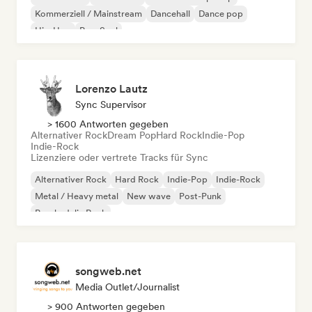
Kommerziell / Mainstream
Dancehall
Dance pop
Hip-Hop
Pop-Soul
Lorenzo Lautz
Sync Supervisor
> 1600 Antworten gegeben
Alternativer Rock
Dream Pop
Hard Rock
Indie-Pop
Indie-Rock
Lizenziere oder vertrete Tracks für Sync
Alternativer Rock
Hard Rock
Indie-Pop
Indie-Rock
Metal / Heavy metal
New wave
Post-Punk
Psychedelic Rock
songweb.net
Media Outlet/Journalist
> 900 Antworten gegeben