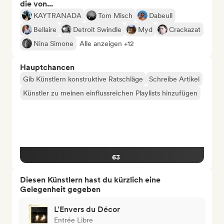
die von...
KAYTRANADA
Tom Misch
Dabeull
Bellaire
Detroit Swindle
Myd
Crackazat
Nina Simone
Alle anzeigen +12
Hauptchancen
Gib Künstlern konstruktive Ratschläge
Schreibe Artikel
Künstler zu meinen einflussreichen Playlists hinzufügen
63
Diesen Künstlern hast du kürzlich eine
Gelegenheit gegeben
L’Envers du Décor
Entrée Libre