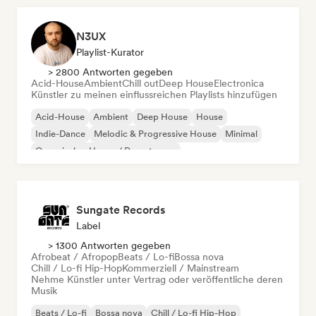
N3UX
Playlist-Kurator
> 2800 Antworten gegeben
Acid-House
Ambient
Chill out
Deep House
Electronica
Künstler zu meinen einflussreichen Playlists hinzufügen
Acid-House
Ambient
Deep House
House
Indie-Dance
Melodic & Progressive House
Minimal
Organischer House / Downtempo
Sungate Records
Label
> 1300 Antworten gegeben
Afrobeat / Afropop
Beats / Lo-fi
Bossa nova
Chill / Lo-fi Hip-Hop
Kommerziell / Mainstream
Nehme Künstler unter Vertrag oder veröffentliche deren
Musik
Beats / Lo-fi
Bossa nova
Chill / Lo-fi Hip-Hop