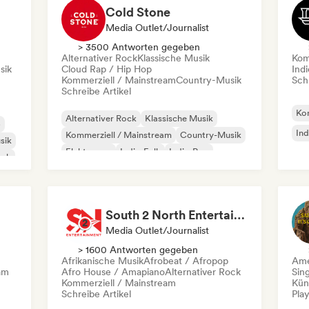
Cold Stone
Media Outlet/Journalist
> 3500 Antworten gegeben
Alternativer Rock
Klassische Musik
Kom
sik
Cloud Rap / Hip Hop
Indi
Kommerziell / Mainstream
Country-Musik
Schr
Schreibe Artikel
Kom
Alternativer Rock
Klassische Musik
p
Ind
Kommerziell / Mainstream
Country-Musik
sik
Elektropop
Indie-Folk
Indie-Pop
ock
Instrumental
South 2 North Entertainment (S2N ENT)
Media Outlet/Journalist
> 1600 Antworten gegeben
Afrikanische Musik
Afrobeat / Afropop
Ame
am
Afro House / Amapiano
Alternativer Rock
Sin
Kommerziell / Mainstream
Kün
Schreibe Artikel
Play