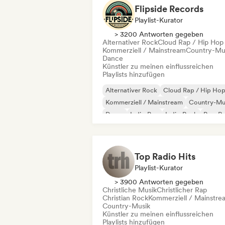
Flipside Records
Playlist-Kurator
> 3200 Antworten gegeben
Alternativer Rock
Cloud Rap / Hip Hop
Kommerziell / Mainstream
Country-Mu
Dance
Künstler zu meinen einflussreichen
Playlists hinzufügen
Alternativer Rock
Cloud Rap / Hip Ho
Kommerziell / Mainstream
Country-Mu
Dance
Indie-Pop
Indie-Rock
Pop-R
Top Radio Hits
Playlist-Kurator
> 3900 Antworten gegeben
Christliche Musik
Christlicher Rap
Christian Rock
Kommerziell / Mainstre
Country-Musik
Künstler zu meinen einflussreichen
Playlists hinzufügen