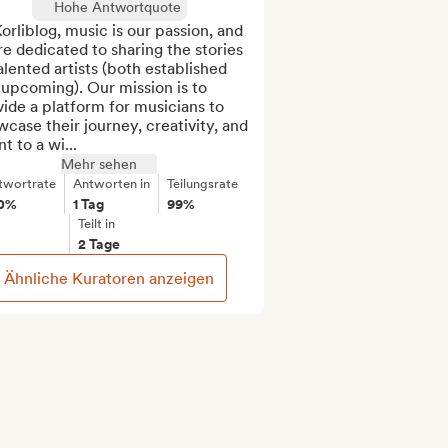
Hohe Antwortquote
orliblog, music is our passion, and 
e dedicated to sharing the stories 
alented artists (both established 
upcoming). Our mission is to 
ide a platform for musicians to 
case their journey, creativity, and 
nt to a wi...
Mehr sehen
twortrate
Antworten in
Teilungsrate
0%
1 Tag
99%
Teilt in
2 Tage
Ähnliche Kuratoren anzeigen