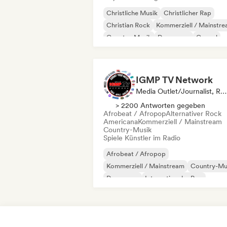
Christliche Musik
Christlicher Rap
Christian Rock
Kommerziell / Mainstr
Country-Musik
Dance pop
Gospel
Hip-Hop
IGMP TV Network
Media Outlet/Journalist, Radiosender
> 2200 Antworten gegeben
Afrobeat / Afropop
Alternativer Rock
Americana
Kommerziell / Mainstream
Country-Musik
Spiele Künstler im Radio
Afrobeat / Afropop
Kommerziell / Mainstream
Country-Mu
Dance pop
Internationaler Pop
Pop-Rock
Rap auf Englisch
R&B