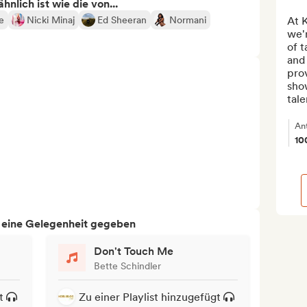
nlich ist wie die von...
e
Nicki Minaj
Ed Sheeran
Normani
At K
we'r
of t
and 
prov
show
tale
An
10
h eine Gelegenheit gegeben
Don't Touch Me
Bette Schindler
t
Zu einer Playlist hinzugefügt