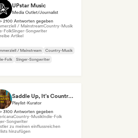
UPstar Music
Media Outlet/Journalist
> 2100 Antworten gegeben
merziell / Mainstream
Country-Musik
e-Folk
Singer-Songwriter
eibe Artikel
merziell / Mainstream
Country-Musik
ie-Folk
Singer-Songwriter
Saddle Up, It's Country Time 🤠 Outlaw Country, Americana & Country Rock
Playlist-Kurator
> 3100 Antworten gegeben
ricana
Country-Musik
Indie-Folk
ger-Songwriter
stler zu meinen einflussreichen
lists hinzufügen