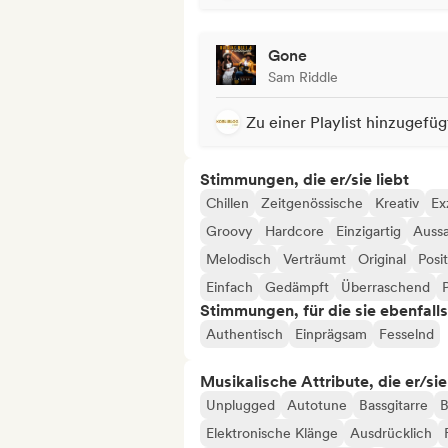
Gone
Sam Riddle
Zu einer Playlist hinzugefüg
Stimmungen, die er/sie liebt
Chillen
Zeitgenössische
Kreativ
Ex
Groovy
Hardcore
Einzigartig
Aussa
Melodisch
Verträumt
Original
Posit
Einfach
Gedämpft
Überraschend
P
Stimmungen, für die sie ebenfall
Authentisch
Einprägsam
Fesselnd
Musikalische Attribute, die er/sie
Unplugged
Autotune
Bassgitarre
B
Elektronische Klänge
Ausdrücklich