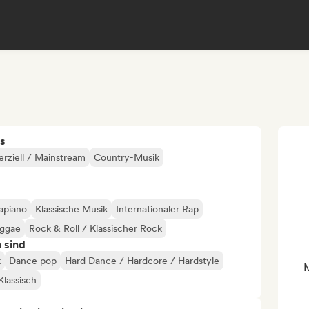
s
ziell / Mainstream
Country-Musik
apiano
Klassische Musik
Internationaler Rap
ggae
Rock & Roll / Klassischer Rock
n sind
k
Dance pop
Hard Dance / Hardcore / Hardstyle
M
lassisch