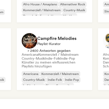
Afro House / Amapiano
Alternativer Rock
Am
Kommerziell / Mainstream
Country-Musik
Si
eam
Dancehall
French-House
Hip-Hop
Französischer Rap
Campfire Melodies
Playlist-Kurator
> 2400 Antworten gegeben
Americana
Kommerziell / Mainstream
Afr
Country-Musik
Indie-Folk
Indie-Pop
Kom
Künstler zu meinen einflussreichen
Dan
Playlists hinzufügen
Schr
Americana
Kommerziell / Mainstream
Kom
sik
Country-Musik
Indie-Folk
Indie-Pop
Da
Lofi bedroom
Singer-Songwriter
Ind
Sanfter Pop / Ballade
Si