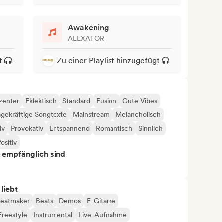
Awakening
ALEXATOR
t
Zu einer Playlist hinzugefügt
zenter
Eklektisch
Standard
Fusion
Gute Vibes
gekräftige Songtexte
Mainstream
Melancholisch
iv
Provokativ
Entspannend
Romantisch
Sinnlich
ositiv
s empfänglich sind
 liebt
eatmaker
Beats
Demos
E-Gitarre
Freestyle
Instrumental
Live-Aufnahme