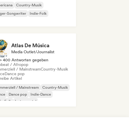
ericana
Country-Musik
nger-Songwriter
Indie-Folk
Atlas De Música
Media Outlet/Journalist
> 400 Antworten gegeben
obeat / Afropop
merziell / Mainstream
Country-Musik
ce
Dance pop
eibe Artikel
merziell / Mainstream
Country-Musik
nce
Dance pop
Indie-Dance
ie-Folk
Instrumental
nger-Songwriter