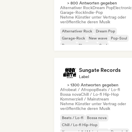
> 800 Antworten gegeben
Alternativer Rock
Dream Pop
Electroni
Garage-Rock
Indie-Pop
Nehme Künstler unter Vertrag oder
veröffentliche deren Musik
Alternativer Rock
Dream Pop
Garage-Rock
New wave
Pop-Soul
Reggae
Shoegaze
Soul
Sungate Records
Label
> 1300 Antworten gegeben
Afrobeat / Afropop
Beats / Lo-fi
Bossa nova
Chill / Lo-fi Hip-Hop
Kommerziell / Mainstream
Nehme Künstler unter Vertrag oder
veröffentliche deren Musik
Beats / Lo-fi
Bossa nova
Chill / Lo-fi Hip-Hop
Kommerziell / Mainstream
Dancehall