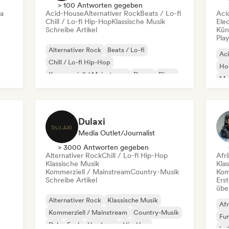
> 100 Antworten gegeben
ca
Acid-House
Alternativer Rock
Beats / Lo-fi
Aci
Chill / Lo-fi Hip-Hop
Klassische Musik
Ele
Schreibe Artikel
Kün
Play
Alternativer Rock
Beats / Lo-fi
Ac
Chill / Lo-fi Hip-Hop
Ho
Kommerziell / Mainstream
Dance
Disco
Mel
Dream Pop
House
Or
Dulaxi
Media Outlet/Journalist
> 3000 Antworten gegeben
Alternativer Rock
Chill / Lo-fi Hip-Hop
Afr
Klassische Musik
Kla
Kommerziell / Mainstream
Country-Musik
Kom
Schreibe Artikel
Erst
übe
Alternativer Rock
Klassische Musik
Afr
Kommerziell / Mainstream
Country-Musik
Fu
Dub
Funk
Hardcore
Hip-Hop
Ind