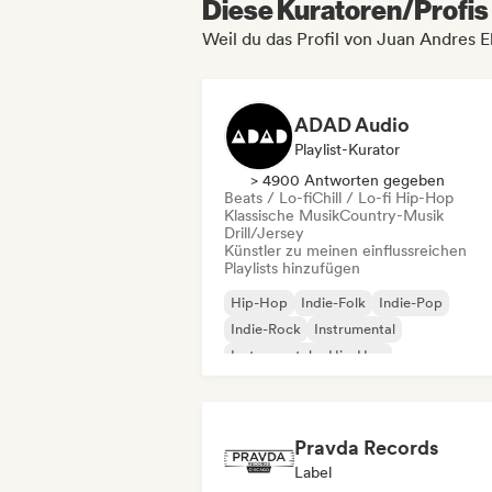
Diese Kuratoren/Profis 
Weil du das Profil von Juan Andres E
ADAD Audio
Playlist-Kurator
> 4900 Antworten gegeben
Beats / Lo-fi
Chill / Lo-fi Hip-Hop
Klassische Musik
Country-Musik
Drill/Jersey
Künstler zu meinen einflussreichen
Playlists hinzufügen
Hip-Hop
Indie-Folk
Indie-Pop
Indie-Rock
Instrumental
Instrumentaler Hip-Hop
Internationaler Rap
Rap auf Englisch
Pravda Records
Label