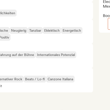
Elec
Mex
lichkeiten
Book
ische
Neugierig
Tanzbar
Eklektisch
Energetisch
Positiv
fahrung auf der Bühne
Internationales Potenzial
ernativer Rock
Beats / Lo-fi
Canzone Italiana
31