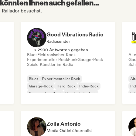
könnten Ihnen auch gefallen...
l Rallador besuchst.
Good Vibrations Radio
Radiosender
> 2900 Antworten gegeben
Blues
Elektronischer Rock
Alt
Experimenteller Rock
Funk
Garage-Rock
Gar
Spiele Künstler im Radio
Schr
Blues
Experimenteller Rock
Alt
Garage-Rock
Hard Rock
Indie-Rock
Ind
Progressiver Rock
Psychedelic Rock
Int
Rock & Roll / Klassischer Rock
Po
Zoila Antonio
Media Outlet/Journalist