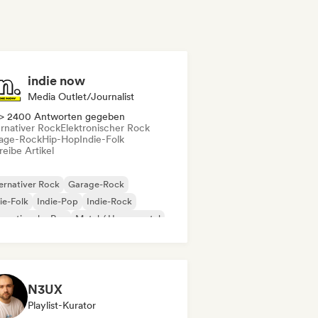
indie now
Media Outlet/Journalist
> 2400 Antworten gegeben
ernativer Rock
Elektronischer Rock
age-Rock
Hip-Hop
Indie-Folk
eibe Artikel
ernativer Rock
Garage-Rock
ie-Folk
Indie-Pop
Indie-Rock
ernationaler Rap
Metal / Heavy metal
p-Rock
N3UX
Playlist-Kurator